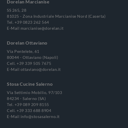
Dorelan Marcianise
SS 265, 28
81025 - Zona Industriale Marcianise Nord (Caserta)
Tel.
+39 0823 262 564
E-Mail
marcianise@dorelan.it
Dorelan Ottaviano
Via Pentelete, 61
80044 - Ottaviano (Napoli)
Cell.
+39 339 505 7675
E-Mail
ottaviano@dorelan.it
Stosa Cucine Salerno
Via Settimio Mobilio, 97/103
84234 - Salerno (SA)
Tel.
+39 089 209 8155
Cell.
+39 333 688 8904
E-Mail
info@stosasalerno.it