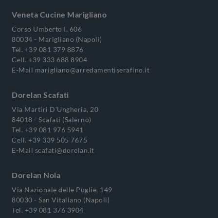
Veneta Cucine Marigliano
Corso Umberto I, 606
80034 - Marigliano (Napoli)
Tel.
+39 081 379 8876
Cell.
+39 333 688 8904
E-Mail
marigliano@arredamentiserafino.it
Dorelan Scafati
Via Martiri D'Ungheria, 20
84018 - Scafati (Salerno)
Tel.
+39 081 976 5941
Cell.
+39 339 505 7675
E-Mail
scafati@dorelan.it
Dorelan Nola
Via Nazionale delle Puglie, 149
80030 - San Vitaliano (Napoli)
Tel.
+39 081 376 3904