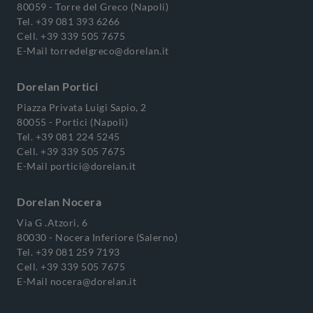
80059 - Torre del Greco (Napoli)
Tel.
+39 081 393 6266
Cell.
+39 339 505 7675
E-Mail
torredelgreco@dorelan.it
Dorelan Portici
Piazza Privata Luigi Sapio, 2
80055 - Portici (Napoli)
Tel.
+39 081 224 5245
Cell.
+39 339 505 7675
E-Mail
portici@dorelan.it
Dorelan Nocera
Via G .Atzori, 6
80030 - Nocera Inferiore (Salerno)
Tel.
+39 081 259 7193
Cell.
+39 339 505 7675
E-Mail
nocera@dorelan.it