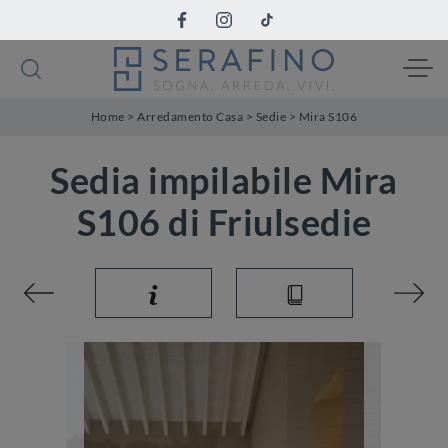
Home
>
Arredamento Casa
>
Sedie
>
Mira S106
Sedia impilabile Mira
S106 di Friulsedie