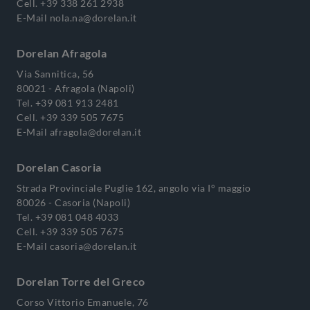
Cell.
+39 338 261 2938
E-Mail
nola.na@dorelan.it
Dorelan Afragola
Via Sannitica, 56
80021 - Afragola (Napoli)
Tel.
+39 081 913 2481
Cell.
+39 339 505 7675
E-Mail
afragola@dorelan.it
Dorelan Casoria
Strada Provinciale Puglie 162, angolo via I° maggio
80026 - Casoria (Napoli)
Tel.
+39 081 048 4033
Cell.
+39 339 505 7675
E-Mail
casoria@dorelan.it
Dorelan Torre del Greco
Corso Vittorio Emanuele, 76