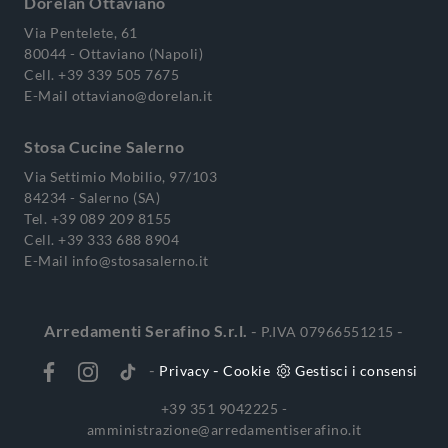
Dorelan Ottaviano
Via Pentelete, 61
80044 - Ottaviano (Napoli)
Cell.
+39 339 505 7675
E-Mail
ottaviano@dorelan.it
Stosa Cucine Salerno
Via Settimio Mobilio, 97/103
84234 - Salerno (SA)
Tel.
+39 089 209 8155
Cell.
+39 333 688 8904
E-Mail
info@stosasalerno.it
Arredamenti Serafino S.r.l.
-
-
P.IVA 07966551215
-
-
Privacy
Cookie
Gestisci i consensi
+39 351 9042225 -
amministrazione@arredamentiserafino.it