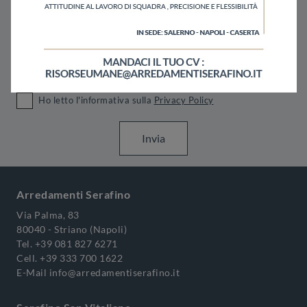
Ho letto l'informativa sulla
Privacy Policy
Invia
Arredamenti Serafino
Via Palma, 83
80040 - Striano (Napoli)
Tel.
+39 081 827 6271
Cell.
+39 333 700 1622
E-Mail
info@arredamentiserafino.it