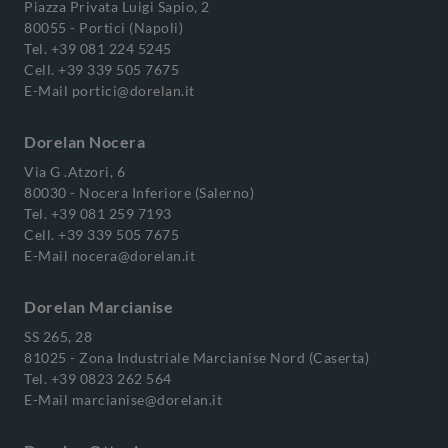
Piazza Privata Luigi Sapio, 2
80055 - Portici (Napoli)
Tel.
+39 081 224 5245
Cell.
+39 339 505 7675
E-Mail
portici@dorelan.it
Dorelan Nocera
Via G .Atzori, 6
80030 - Nocera Inferiore (Salerno)
Tel.
+39 081 259 7193
Cell.
+39 339 505 7675
E-Mail
nocera@dorelan.it
Dorelan Marcianise
SS 265, 28
81025 - Zona Industriale Marcianise Nord (Caserta)
Tel.
+39 0823 262 564
E-Mail
marcianise@dorelan.it