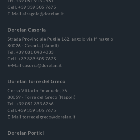
Tel.
+39 081 913 2481
Cell.
+39 339 505 7675
E-Mail
afragola@dorelan.it
Dorelan Casoria
Strada Provinciale Puglie 162, angolo via I° maggio
80026 - Casoria (Napoli)
Tel.
+39 081 048 4033
Cell.
+39 339 505 7675
E-Mail
casoria@dorelan.it
Dorelan Torre del Greco
Corso Vittorio Emanuele, 76
80059 - Torre del Greco (Napoli)
Tel.
+39 081 393 6266
Cell.
+39 339 505 7675
E-Mail
torredelgreco@dorelan.it
Dorelan Portici