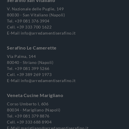
Serafino San Vitaliano
V. Nazionale delle Puglie, 149
80030 - San Vitaliano (Napoli)
Tel.
+39 081 376 3904
Cell.
+39 333 700 1622
E-Mail
info@arredamentiserafino.it
Serafino Le Camerette
Via Palma, 144
80040 - Striano (Napoli)
Tel.
+39 081 399 5266
Cell.
+39 389 269 1973
E-Mail
info@arredamentiserafino.it
Veneta Cucine Marigliano
Corso Umberto I, 606
80034 - Marigliano (Napoli)
Tel.
+39 081 379 8876
Cell.
+39 333 688 8904
E-Mail
marigliano@arredamentiserafino.it