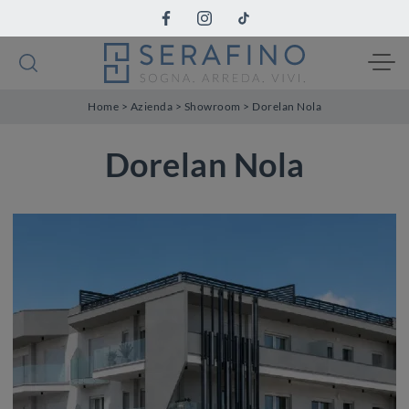
Home
>
Azienda
>
Showroom
>
Dorelan Nola
Dorelan Nola