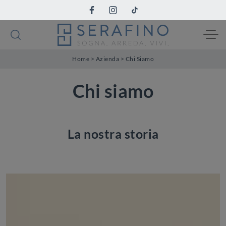
Home
>
Azienda
>
Chi Siamo
Chi siamo
La nostra storia