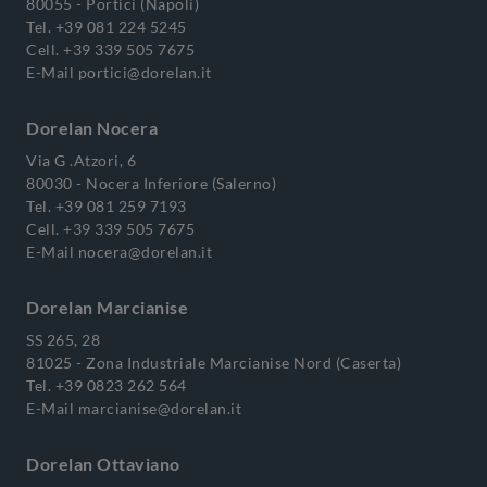
80055 - Portici (Napoli)
Tel.
+39 081 224 5245
Cell.
+39 339 505 7675
E-Mail
portici@dorelan.it
Dorelan Nocera
Via G .Atzori, 6
80030 - Nocera Inferiore (Salerno)
Tel.
+39 081 259 7193
Cell.
+39 339 505 7675
E-Mail
nocera@dorelan.it
Dorelan Marcianise
SS 265, 28
81025 - Zona Industriale Marcianise Nord (Caserta)
Tel.
+39 0823 262 564
E-Mail
marcianise@dorelan.it
Dorelan Ottaviano