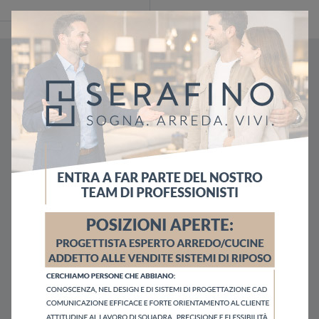
Richiedi subito una nostra
Consulenza
Prenota il tuo appuntamento attraverso il modulo
qui a lato.
Ci troveremo presso uno dei nostri showroom dove ci
esporrai la tua idea.
Inizieremo così a sviluppare le basi per il tuo nuovo
progetto.