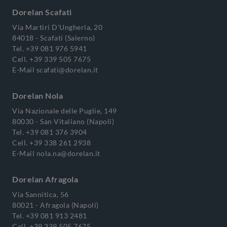
Dorelan Scafati
Via Martiri D'Ungheria, 20
84018 - Scafati (Salerno)
Tel.
+39 081 976 5941
Cell.
+39 339 505 7675
E-Mail
scafati@dorelan.it
Dorelan Nola
Via Nazionale delle Puglie, 149
80030 - San Vitaliano (Napoli)
Tel.
+39 081 376 3904
Cell.
+39 338 261 2938
E-Mail
nola.na@dorelan.it
Dorelan Afragola
Via Sannitica, 56
80021 - Afragola (Napoli)
Tel.
+39 081 913 2481
Cell.
+39 339 505 7675