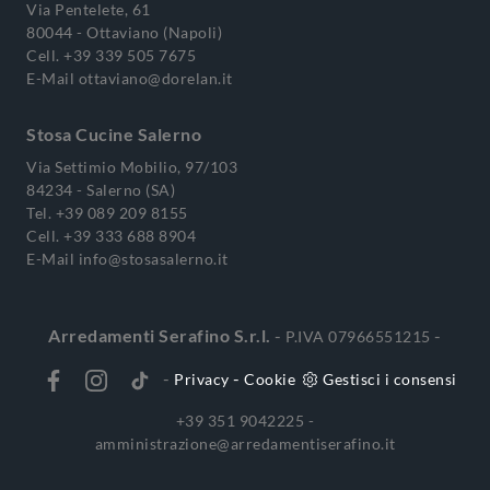
Via Pentelete, 61
80044 - Ottaviano (Napoli)
Cell.
+39 339 505 7675
E-Mail
ottaviano@dorelan.it
Stosa Cucine Salerno
Via Settimio Mobilio, 97/103
84234 - Salerno (SA)
Tel.
+39 089 209 8155
Cell.
+39 333 688 8904
E-Mail
info@stosasalerno.it
Arredamenti Serafino S.r.l.
-
-
P.IVA 07966551215
-
-
Privacy
Cookie
Gestisci i consensi
+39 351 9042225 -
amministrazione@arredamentiserafino.it