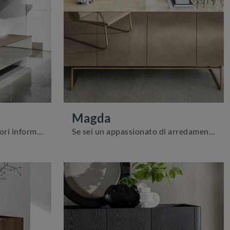
Magda
Contattaci per avere ulteriori informazioni sui mobili e complementi per il soggiorno: un'infinità di cassettiere moderne ti attende! Con lamadia qui ...
Se sei un appassionato di arredamento e sei sempre aggiornato riguardo i nuovi trend nel campo, il nostro centro espositivo è il posto giusto per te.