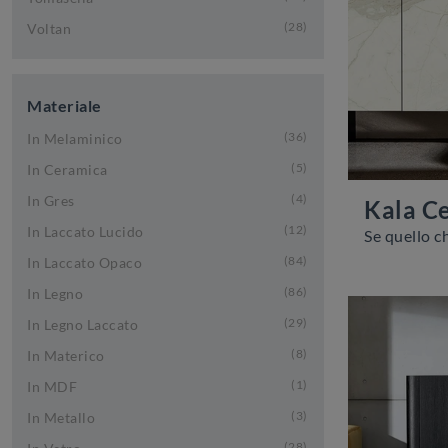
28
Voltan
Materiale
36
In Melaminico
5
In Ceramica
4
In Gres
Kala C
12
In Laccato Lucido
84
In Laccato Opaco
86
In Legno
29
In Legno Laccato
8
In Materico
1
In MDF
3
In Metallo
28