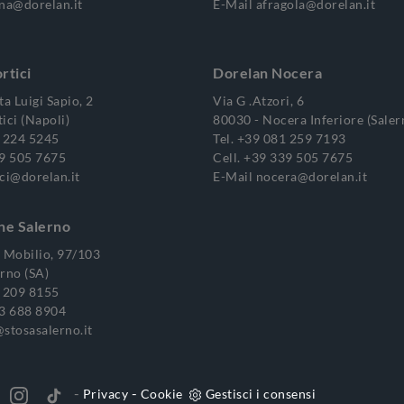
.na@dorelan.it
E-Mail
afragola@dorelan.it
rtici
Dorelan Nocera
ta Luigi Sapio, 2
Via G .Atzori, 6
ici (Napoli)
80030 - Nocera Inferiore (Saler
 224 5245
Tel.
+39 081 259 7193
9 505 7675
Cell.
+39 339 505 7675
ci@dorelan.it
E-Mail
nocera@dorelan.it
ne Salerno
o Mobilio, 97/103
rno (SA)
 209 8155
3 688 8904
stosasalerno.it
-
-
Privacy
Cookie
Gestisci i consensi