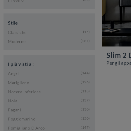
In Vetro
Stile
15
Classiche
281
Moderne
Slim 2 
I più visti a :
144
Angri
126
Marigliano
118
Nocera Inferiore
137
Nola
130
Pagani
150
Poggiomarino
147
Pomigliano D'Arco