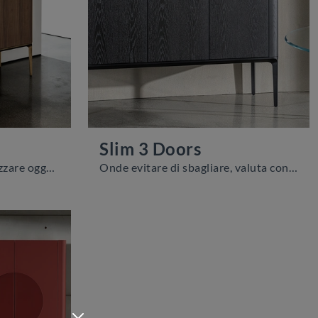
Slim 3 Doors
Le Madie servono a organizzare oggettistica assortita, volumi e giornali, nonché a dare valore al locale unendo perfettamente doti di funzionalità e ...
Onde evitare di sbagliare, valuta con attenzione quali sono gli arredi adatti al tuo living, tra diverse soluzioni di pareti attrezzate, librerie e ...