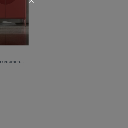
Se sei un appassionato di arredamento e sei sempre aggiornato riguardo i nuovi trend nel campo, il nostro showroom è il posto perfetto per te.