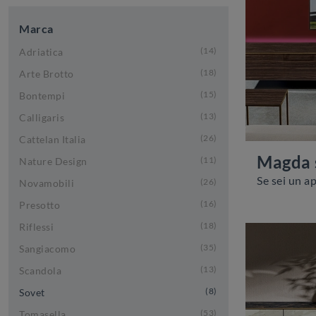
Marca
14
Adriatica
18
Arte Brotto
15
Bontempi
13
Calligaris
26
Cattelan Italia
Magda 
11
Nature Design
26
Novamobili
16
Presotto
18
Riflessi
35
Sangiacomo
13
Scandola
8
Sovet
53
Tomasella