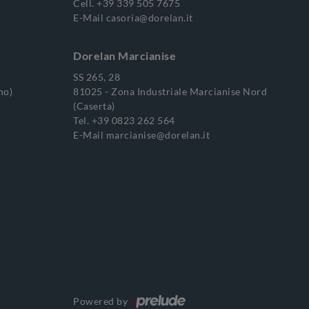
Cell.
+39 339 505 7675
E-Mail
casoria@dorelan.it
Dorelan Marcianise
SS 265, 28
no)
81025 - Zona Industriale Marcianise Nord
(Caserta)
Tel.
+39 0823 262 564
E-Mail
marcianise@dorelan.it
Powered by