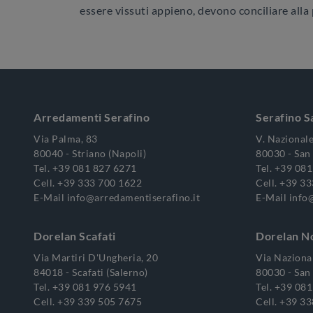
essere vissuti appieno, devono conciliare alla
Arredamenti Serafino
Serafino S
Via Palma, 83
V. Nazionale
80040 - Striano (Napoli)
80030 - San 
Tel.
+39 081 827 6271
Tel.
+39 081
Cell.
+39 333 700 1622
Cell.
+39 33
E-Mail
info@arredamentiserafino.it
E-Mail
info
Dorelan Scafati
Dorelan N
Via Martiri D'Ungheria, 20
Via Nazional
84018 - Scafati (Salerno)
80030 - San 
Tel.
+39 081 976 5941
Tel.
+39 081
Cell.
+39 339 505 7675
Cell.
+39 33