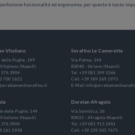
 perfezione funzionalità ed ergonomia, per questo è tanto imp
an Vitaliano
Serafino Le Camerette
 delle Puglie, 149
Via Palma, 144
Vitaliano (Napoli)
80040 - Striano (Napoli)
 376 3904
Tel.
+39 081 399 5266
3 700 1622
Cell.
+39 389 269 1973
@arredamentiserafino.it
E-Mail
info@arredamentiserafin
ola
Dorelan Afragola
e delle Puglie, 149
Via Sannitica, 56
Vitaliano (Napoli)
80021 - Afragola (Napoli)
 376 3904
Tel.
+39 081 913 2481
8 261 2938
Cell.
+39 339 505 7675