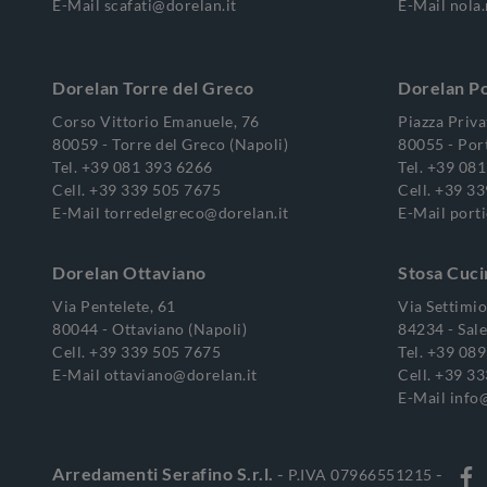
E-Mail
scafati@dorelan.it
E-Mail
nola
Dorelan Torre del Greco
Dorelan Po
Corso Vittorio Emanuele, 76
Piazza Priva
80059 - Torre del Greco (Napoli)
80055 - Port
Tel.
+39 081 393 6266
Tel.
+39 081
Cell.
+39 339 505 7675
Cell.
+39 33
E-Mail
torredelgreco@dorelan.it
E-Mail
porti
Dorelan Ottaviano
Stosa Cuci
Via Pentelete, 61
Via Settimi
80044 - Ottaviano (Napoli)
84234 - Sale
Cell.
+39 339 505 7675
Tel.
+39 089
E-Mail
ottaviano@dorelan.it
Cell.
+39 33
E-Mail
info@
Arredamenti Serafino S.r.l.
-
-
P.IVA 07966551215