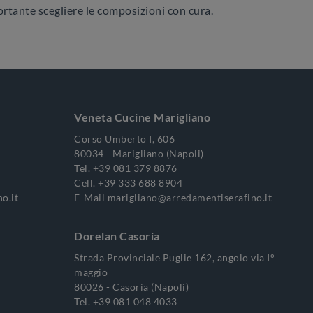
ortante scegliere le composizioni con cura.
Veneta Cucine Marigliano
Corso Umberto I, 606
80034 - Marigliano (Napoli)
Tel.
+39 081 379 8876
Cell.
+39 333 688 8904
o.it
E-Mail
marigliano@arredamentiserafino.it
Dorelan Casoria
Strada Provinciale Puglie 162, angolo via I°
maggio
80026 - Casoria (Napoli)
Tel.
+39 081 048 4033