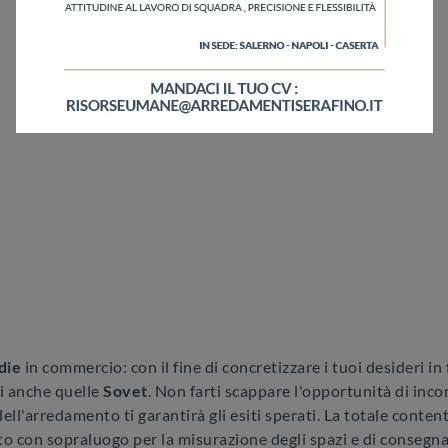
die
in commercio: con il fine di concretizzare i tuoi desideri in
ui anche quelle
Sovet
. Non farti scappare l'opportunità di incon
l'arredamento ti garantirà gli esiti sperati. La totale contente
 con sopraluogo per la misurazione degli spazi e di consegna e