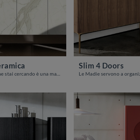
eramica
Slim 4 Doors
Se quello che stai cercando è una madia robusta, gradevole e elegante per ottimizzare il tuo soggiorno, lasciati stuzzicare dalle più belle Madie ...