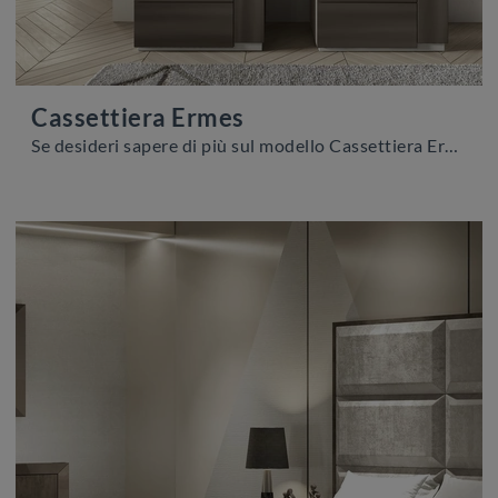
Cassettiera Ermes
Se desideri sapere di più sul modello Cassettiera Ermes, clicca e scopri i Comodini e comò Adriatica ideali per la tua zona notte.