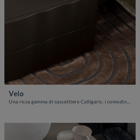
Velo
Una ricca gamma di cassettiere Calligaris: i comodini moderni in laccato opaco, come Velo, sono tra le soluzioni più belle.