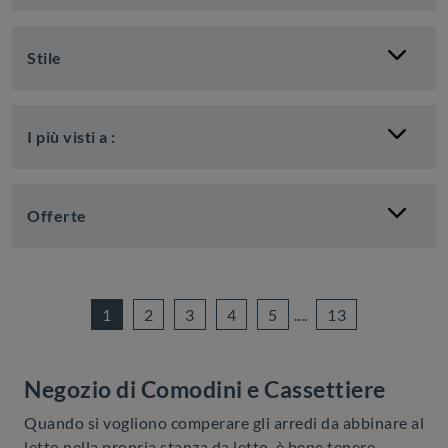
Stile
I più visti a :
Offerte
1
2
3
4
5
....
13
Negozio di Comodini e Cassettiere
Quando si vogliono comperare gli arredi da abbinare al
letto nella propria stanza da letto, è bene tenere