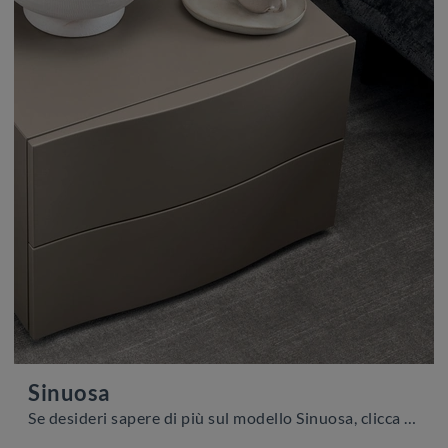
Sinuosa
Se desideri sapere di più sul modello Sinuosa, clicca e scopri i Comodini e comò Calligaris ideali per la tua zona del riposo.