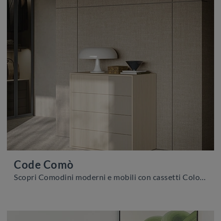
Code Comò
Scopri Comodini moderni e mobili con cassetti Colombini Casa! Il modello Code Comò realizzato in melaminico è la scelta ideale.