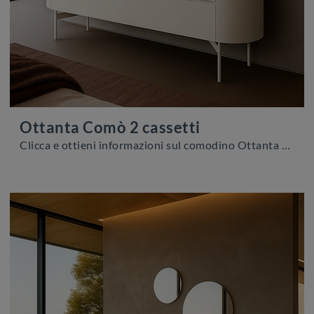
Ottanta Comò 2 cassetti
Clicca e ottieni informazioni sul comodino Ottanta Comò 2 cassetti: Comodini e cassettiere di Voltan sono ideali per spazi design.