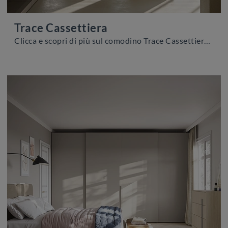
Trace Cassettiera
Clicca e scopri di più sul comodino Trace Cassettiera: Comodini e mobili con cassetti di Colombini Casa sono ideali per spazi moderni.