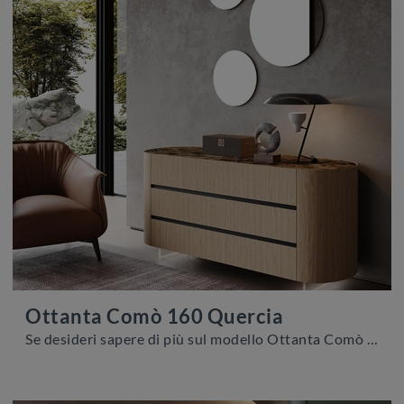
Ottanta Comò 160 Quercia
Se desideri sapere di più sul modello Ottanta Comò 160 Quercia , clicca e scopri i Comodini e comò Voltan ideali per la tua zona del riposo.