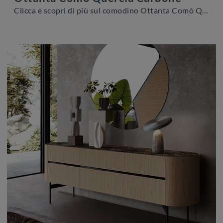
Clicca e scopri di più sul comodino Ottanta Comò Quercia Carbone: Comodini e mobili con cassetti di Voltan sono ideali per spazi design.