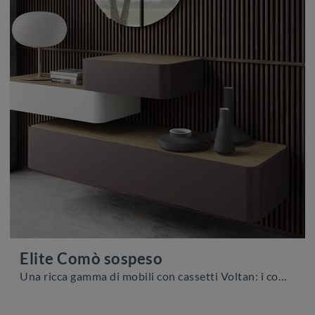
Elite Comò sospeso
Una ricca gamma di mobili con cassetti Voltan: i comodini design in laccato opaco, come Elite Comò sospeso, sono tra le proposte più belle.