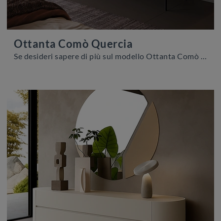
Ottanta Comò Quercia
Se desideri sapere di più sul modello Ottanta Comò Quercia, clicca e scopri i Comodini e comò Voltan ideali per la tua camera da letto.