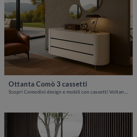
Ottanta Comò 3 cassetti
Scopri Comodini design e mobili con cassetti Voltan! Il modello Ottanta Comò 3 cassetti realizzato in laccato opaco è la scelta ideale.