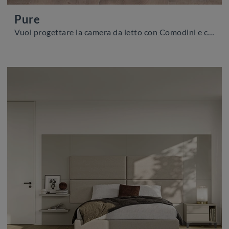
Pure
Vuoi progettare la camera da letto con Comodini e cassettiere di Calligaris? Ecco qui il modello Pure in legno per spazi design.