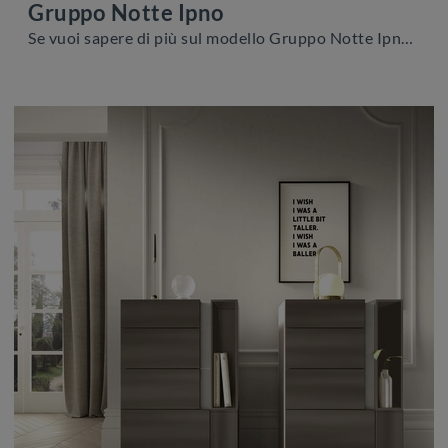
Gruppo Notte Ipno
Se vuoi sapere di più sul modello Gruppo Notte Ipno, clicca e scopri i Comodini e comò Adriatica ideali per la tua zona notte.