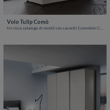
Volo Tulip Comò
Un ricco catalogo di mobili con cassetti Colombini Casa: i comodini moderni in melaminico, come Volo Tulip Comò, sono tra le proposte più esclusive.