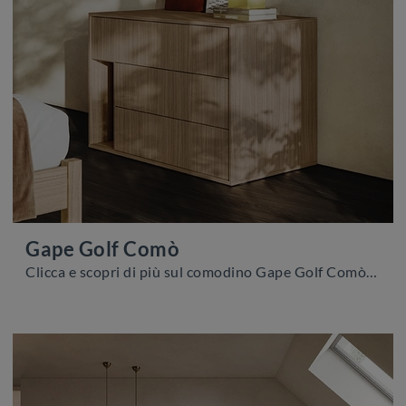
Gape Golf Comò
Clicca e scopri di più sul comodino Gape Golf Comò: Comodini e mobili con cassetti di Colombini Casa sono ideali per spazi moderni.