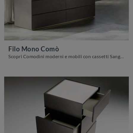
Filo Mono Comò
Scopri Comodini moderni e mobili con cassetti Sangiacomo! Il modello Filo Mono Comò realizzato in melaminico è la soluzione ottimale.