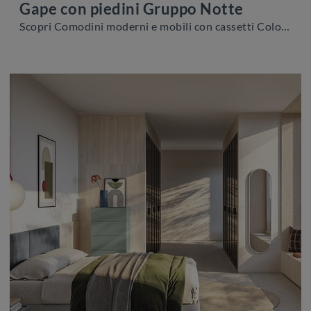
Gape con piedini Gruppo Notte
Scopri Comodini moderni e mobili con cassetti Colombini Casa! Il modello Gape con piedini Gruppo Notte costruito in melaminico è la scelta ideale.