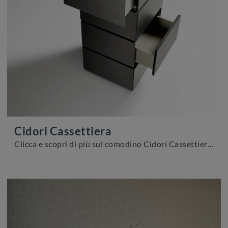
Cidori Cassettiera
Clicca e scopri di più sul comodino Cidori Cassettiera: Comodini e mobili con cassetti di Sangiacomo sono ideali per spazi moderni.