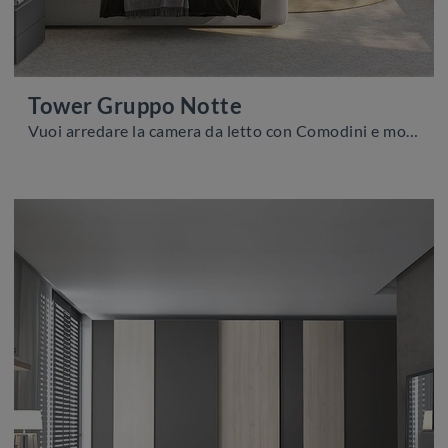
Tower Gruppo Notte
Vuoi arredare la camera da letto con Comodini e mobili con cassetti di Colombini Casa? Ecco qui il modello Tower Gruppo Notte in melaminico per spazi ...