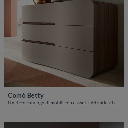
Comò Betty
Un ricco catalogo di mobili con cassetti Adriatica: i comodini design in melaminico, come Comò Betty, sono tra le soluzioni più originali.