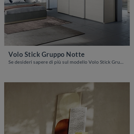
Volo Stick Gruppo Notte
Se desideri sapere di più sul modello Volo Stick Gruppo Notte, clicca e scopri i Comodini e comò Colombini Casa ideali per la tua zona notte.