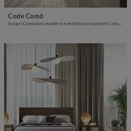
Code Comò
Scopri Comodini moderni e mobili con cassetti Colombini Casa! Il modello Code Comò realizzato in melaminico è la scelta ideale.