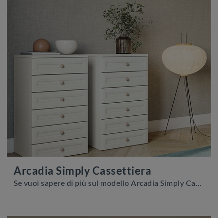
Arcadia Simply Cassettiera
Se vuoi sapere di più sul modello Arcadia Simply Cassettiera, clicca e scopri i Comodini e comò Colombini Casa ideali per la tua zona del riposo.