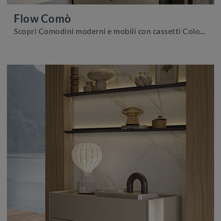
Flow Comò
Scopri Comodini moderni e mobili con cassetti Colombini Casa! Il modello Flow Comò costruito in melaminico è l'acquisto perfetto.