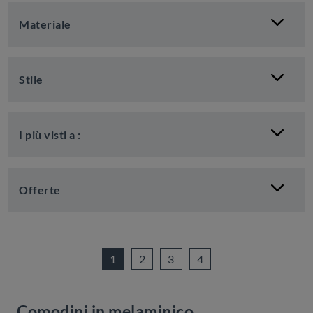
Materiale
Stile
I più visti a :
Offerte
1
2
3
4
Comodini in melaminico