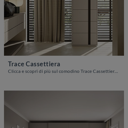
Trace Cassettiera
Clicca e scopri di più sul comodino Trace Cassettiera: Comodini e mobili con cassetti di Colombini Casa sono ideali per spazi moderni.