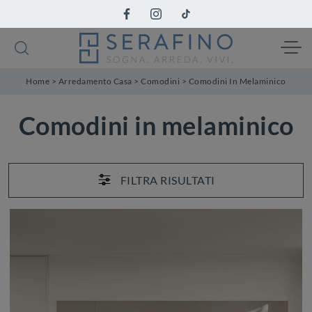
Home
>
Arredamento Casa
>
Comodini
>
Comodini In Melaminico
Comodini in melaminico
FILTRA RISULTATI