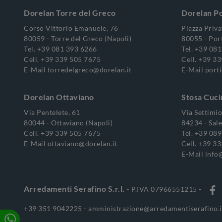
Dorelan Torre del Greco
Dorelan Po
Corso Vittorio Emanuele, 76
Piazza Priva
80059 - Torre del Greco (Napoli)
80055 - Port
Tel.
+39 081 393 6266
Tel.
+39 081
Cell.
+39 339 505 7675
Cell.
+39 33
E-Mail
torredelgreco@dorelan.it
E-Mail
porti
Dorelan Ottaviano
Stosa Cuci
Via Pentelete, 61
Via Settimi
80044 - Ottaviano (Napoli)
84234 - Sale
Cell.
+39 339 505 7675
Tel.
+39 089
E-Mail
ottaviano@dorelan.it
Cell.
+39 33
E-Mail
info@
Arredamenti Serafino S.r.l.
-
-
P.IVA 07966551215
+39 351 9042225 -
amministrazione@arredamentiserafino.i