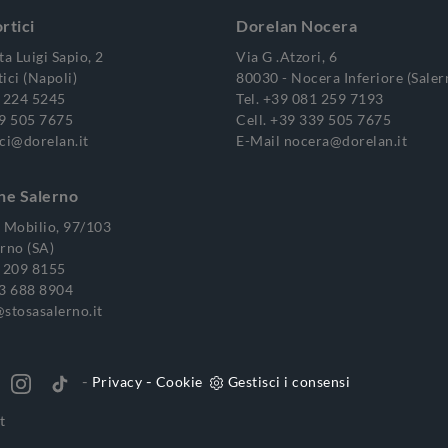
rtici
Dorelan Nocera
ta Luigi Sapio, 2
Via G .Atzori, 6
ici (Napoli)
80030 - Nocera Inferiore (Saler
 224 5245
Tel.
+39 081 259 7193
9 505 7675
Cell.
+39 339 505 7675
ci@dorelan.it
E-Mail
nocera@dorelan.it
ne Salerno
o Mobilio, 97/103
rno (SA)
 209 8155
3 688 8904
stosasalerno.it
-
-
Privacy
Cookie
Gestisci i consensi
t