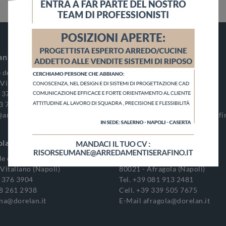
an Vitaliano
Serafino Le Camerette
 delle Puglie, 149
Via Palma, 144
Vitaliano (Napoli)
80040 - Striano (Napoli)
 376 3904
Tel.
+39 081 399 5266
3 700 1622
Cell.
+39 389 269 1973
@arredamentiserafino.it
E-Mail
info@arredamentiserafin
ola
Dorelan Afragola
e delle Puglie, 149
Via Sannitica, 56
Vitaliano (Napoli)
80021 - Afragola (Napoli)
 376 3904
Tel.
+39 081 913 2481
8 261 2938
Cell.
+39 339 505 7675
.na@dorelan.it
E-Mail
afragola@dorelan.it