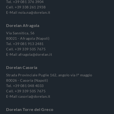
Tel.
+39 081 376 3904
Cell.
+39 338 261 2938
E-Mail
nola.na@dorelan.it
Dorelan Afragola
Via Sannitica, 56
80021 - Afragola (Napoli)
Tel.
+39 081 913 2481
Cell.
+39 339 505 7675
E-Mail
afragola@dorelan.it
Dorelan Casoria
Strada Provinciale Puglie 162, angolo via I° maggio
80026 - Casoria (Napoli)
Tel.
+39 081 048 4033
Cell.
+39 339 505 7675
E-Mail
casoria@dorelan.it
Dorelan Torre del Greco