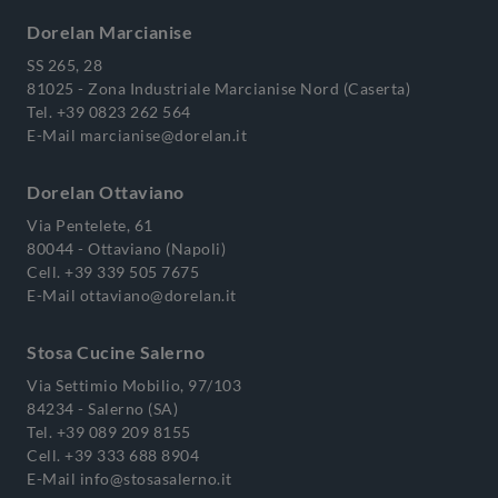
Dorelan Marcianise
SS 265, 28
81025 - Zona Industriale Marcianise Nord (Caserta)
Tel.
+39 0823 262 564
E-Mail
marcianise@dorelan.it
Dorelan Ottaviano
Via Pentelete, 61
80044 - Ottaviano (Napoli)
Cell.
+39 339 505 7675
E-Mail
ottaviano@dorelan.it
Stosa Cucine Salerno
Via Settimio Mobilio, 97/103
84234 - Salerno (SA)
Tel.
+39 089 209 8155
Cell.
+39 333 688 8904
E-Mail
info@stosasalerno.it