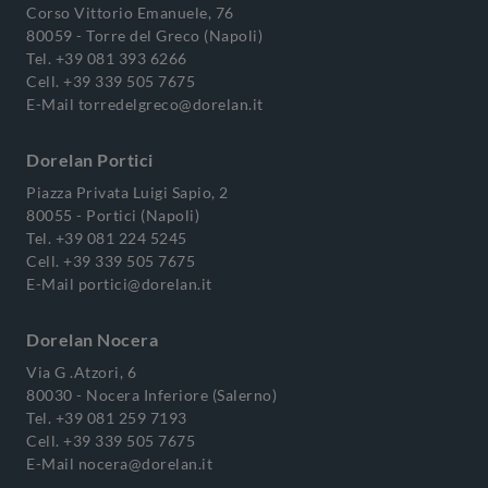
Corso Vittorio Emanuele, 76
80059 - Torre del Greco (Napoli)
Tel.
+39 081 393 6266
Cell.
+39 339 505 7675
E-Mail
torredelgreco@dorelan.it
Dorelan Portici
Piazza Privata Luigi Sapio, 2
80055 - Portici (Napoli)
Tel.
+39 081 224 5245
Cell.
+39 339 505 7675
E-Mail
portici@dorelan.it
Dorelan Nocera
Via G .Atzori, 6
80030 - Nocera Inferiore (Salerno)
Tel.
+39 081 259 7193
Cell.
+39 339 505 7675
E-Mail
nocera@dorelan.it