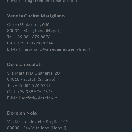
E-Mail
info@arredamentiserafino.it
Veneta Cucine Marigliano
Corso Umberto I, 606
80034 - Marigliano (Napoli)
Tel.
+39 081 379 8876
Cell.
+39 333 688 8904
E-Mail
marigliano@arredamentiserafino.it
Dorelan Scafati
Via Martiri D'Ungheria, 20
84018 - Scafati (Salerno)
Tel.
+39 081 976 5941
Cell.
+39 339 505 7675
E-Mail
scafati@dorelan.it
Dorelan Nola
Via Nazionale delle Puglie, 149
80030 - San Vitaliano (Napoli)