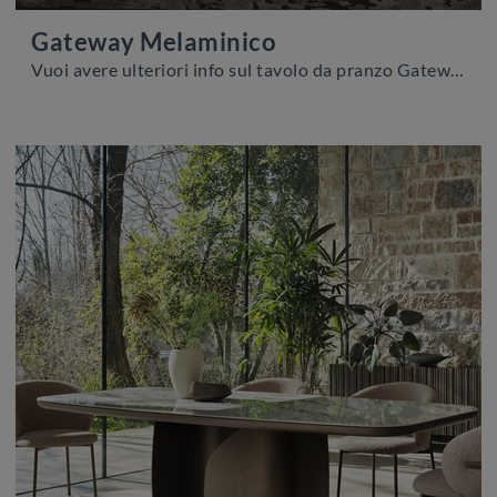
Gateway Melaminico
Vuoi avere ulteriori info sul tavolo da pranzo Gateway Melaminico di Zamagna? Clicca e ottieni informazioni sui modelli allungabili del marchio.