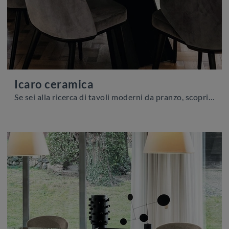
Icaro ceramica
Se sei alla ricerca di tavoli moderni da pranzo, scopri i modelli fissi di Calligaris: clicca e scopri il modello Icaro ceramica in ceramica.