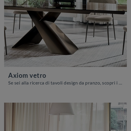
Axiom vetro
Se sei alla ricerca di tavoli design da pranzo, scopri i modelli allungabili di Calligaris: clicca e scopri il modello Axiom vetro in vetro.