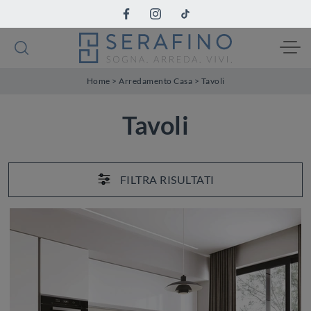
Home
>
Arredamento Casa
>
Tavoli
Tavoli
FILTRA RISULTATI