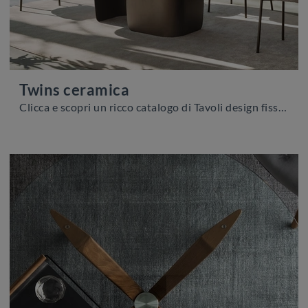
Twins ceramica
Clicca e scopri un ricco catalogo di Tavoli design fissi da pranzo! Il modello Twins ceramica di Calligaris ti sta aspettando.