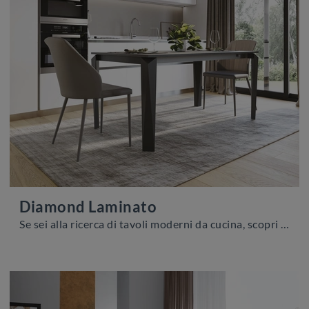
Diamond Laminato
Se sei alla ricerca di tavoli moderni da cucina, scopri i modelli allungabili di Zamagna: clicca e scopri il modello Diamond Laminato in laminato.