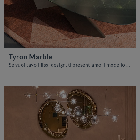
Tyron Marble
Se vuoi tavoli fissi design, ti presentiamo il modello da pranzo in marmo Tyron Marble della firma Cattelan Italia.