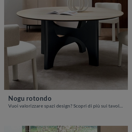
Nogu rotondo
Vuoi valorizzare spazi design? Scopri di più sui tavoli design fissi: il modello da pranzo Nogu rotondo ti attende.