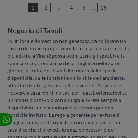
1
2
3
4
5
....
28
Negozio di Tavoli
In un locale domestico non generoso, va collocato un
tavolo di misure proporzionate a cui affiancare le sedie
più adatte, affinchè possa ottimizzare gli spazi. Nella
zona pranzo, che sia a parte o ritagliata nella zona
giorno, la scelta dei Tavoli dipenderà dallo spazio
disponibile, dalle funzioni e dallo stile dell'ambiente,
affinchè risulti agevole e bello a vedersi. Se vi piace
ricevere a casa molti invitati per i pasti, orientatevi su
un modello di tavolo con allunga e avrete sempre a
disposizione un comodo posto a tavola per ogni
possibile invitato. La regola generale per evitare di
sbagliare durante l’acquisto di un tavolo per la tua
casa dice che si preveda lo spazio necessario per
spostare con libertà le sedie attorno ad esso, per una