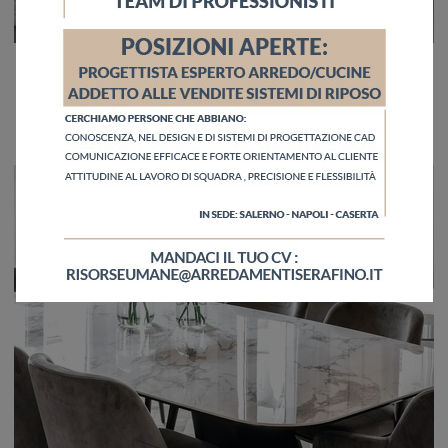
Icaro vetro
Clicca e scopri una ricca gamma di Tavoli moderni allungabili da pranzo! Il modello Icaro vetro di Calligaris ti aspetta.