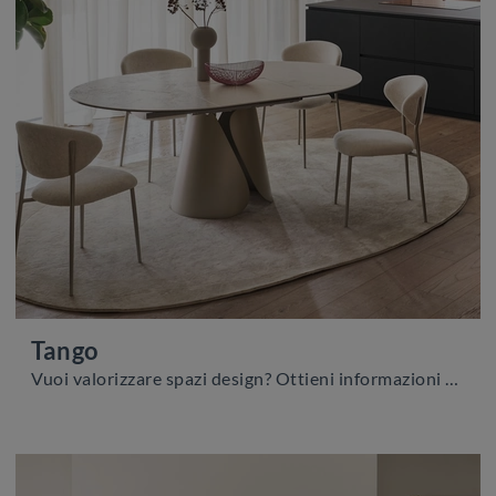
Tango
Vuoi valorizzare spazi design? Ottieni informazioni sui tavoli design allungabili: il modello da pranzo Tango ti attende.