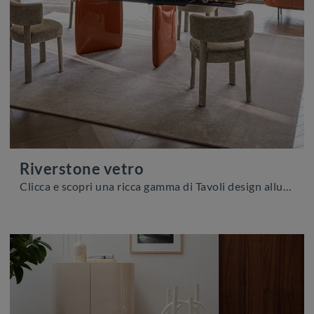
Riverstone vetro
Clicca e scopri una ricca gamma di Tavoli design allungabili da pranzo! Il modello Riverstone vetro di Calligaris ti sta aspettando.