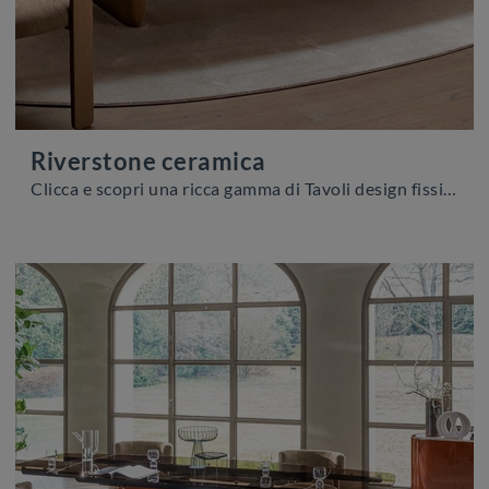
Riverstone ceramica
Clicca e scopri una ricca gamma di Tavoli design fissi da pranzo! Il modello Riverstone ceramica di Calligaris ti sta aspettando.