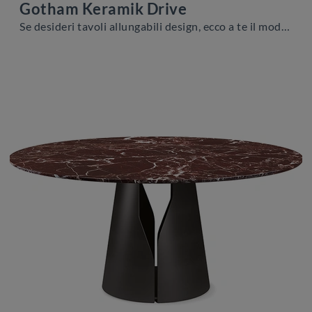
Gotham Keramik Drive
Se desideri tavoli allungabili design, ecco a te il modello da pranzo in ceramica Gotham Keramik Drive del marchio Cattelan Italia.