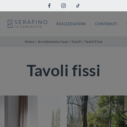
REALIZZAZIONI
CONTENUTI
Home
>
Arredamento Casa
>
Tavoli
>
Tavoli Fissi
Tavoli fissi