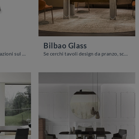
Bilbao Glass
Vuoi avere ulteriori informazioni sul tavolo da pranzo Giano Marble di Cattelan Italia? Clicca e scopri di più sui modelli fissi della firma.
Se cerchi tavoli design da pranzo, scopri i modelli fissi di Cattelan Italia: clicca e scopri il modello Bilbao Glass in vetro.