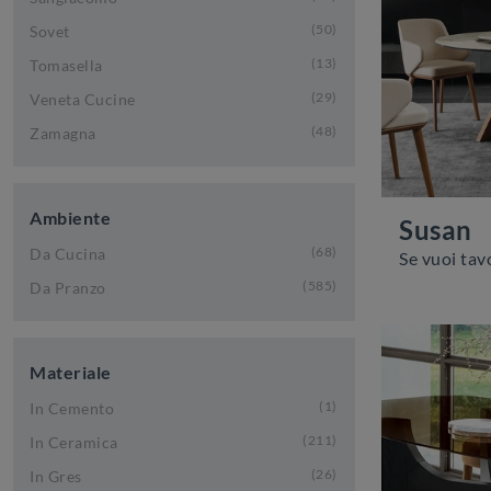
50
Sovet
13
Tomasella
29
Veneta Cucine
48
Zamagna
Ambiente
Susan
68
Da Cucina
585
Da Pranzo
Materiale
1
In Cemento
211
In Ceramica
26
In Gres