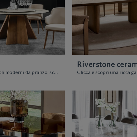
Riverstone ceram
Se vuoi tavoli moderni da pranzo, scopri i modelli fissi di Calligaris: clicca e scopri il modello Susan in ceramica.