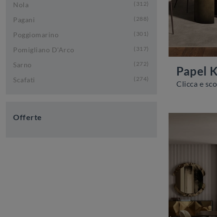
312
Nola
288
Pagani
301
Poggiomarino
317
Pomigliano D'Arco
272
Sarno
Papel 
274
Scafati
Offerte