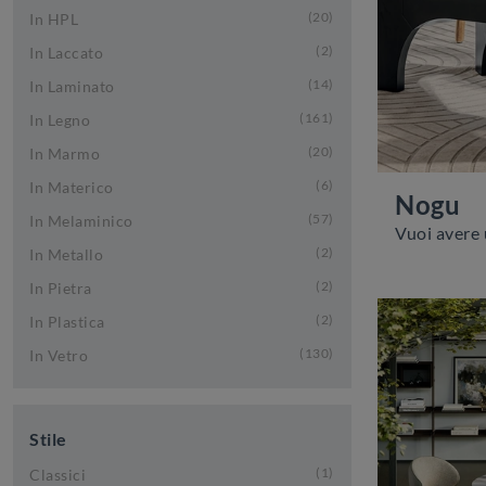
20
In HPL
2
In Laccato
14
In Laminato
161
In Legno
20
In Marmo
6
In Materico
Nogu
57
In Melaminico
2
In Metallo
2
In Pietra
2
In Plastica
130
In Vetro
Stile
1
Classici