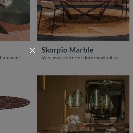
Skorpio Marble
Se vuoi tavoli fissi design, ti presentiamo il modello da pranzo in marmo Tyron Marble della firma Cattelan Italia.
Vuoi avere ulteriori informazioni sul tavolo da pranzo Skorpio Marble di Cattelan Italia? Clicca e scopri di più sui modelli fissi del brand.