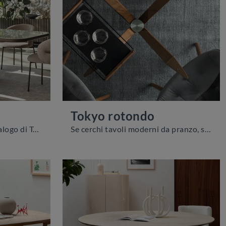
Tokyo rotondo
Clicca e scopri un ricco catalogo di Tavoli design fissi da pranzo! Il modello Twins ceramica di Calligaris ti sta aspettando.
Se cerchi tavoli moderni da pranzo, scopri i modelli fissi di Calligaris: clicca e scopri il modello Tokyo rotondo in vetro.