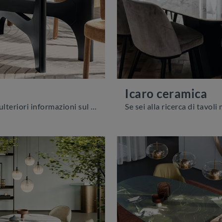
Icaro ceramica
Vuoi avere ulteriori informazioni sul tavolo da pranzo Nogu di Calligaris? Clicca e ottieni informazioni sui modelli fissi dell'azienda.