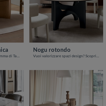
ica
Nogu rotondo
Clicca e scopri una ricca gamma di Tavoli design fissi da pranzo! Il modello Riverstone ceramica di Calligaris ti sta aspettando.
Vuoi valorizzare spazi design? Scopri di più sui tavoli design fissi: il modello da pranzo Nogu rotondo ti attende.