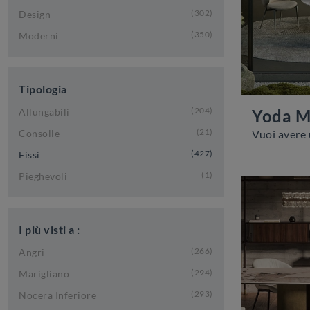
302
Design
350
Moderni
Tipologia
204
Yoda M
Allungabili
21
Consolle
427
Fissi
1
Pieghevoli
I più visti a :
266
Angri
294
Marigliano
293
Nocera Inferiore