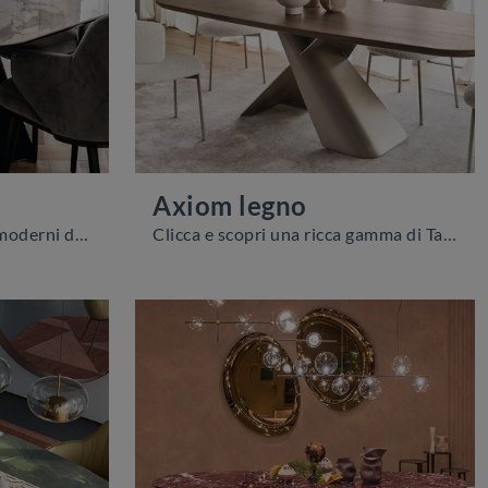
Axiom legno
Se sei alla ricerca di tavoli moderni da pranzo, scopri i modelli fissi di Calligaris: clicca e scopri il modello Icaro ceramica in ceramica.
Clicca e scopri una ricca gamma di Tavoli design fissi da pranzo! Il modello Axiom legno di Calligaris ti aspetta.