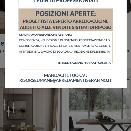
Keramik
Giano Marble
Clicca e scopri un ricco catalogo di Tavoli design fissi da pranzo! Il modello Papel Keramik di Cattelan Italia ti sta aspettando.