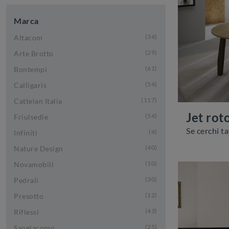
Marca
34
Altacom
29
Arte Brotto
61
Bontempi
54
Calligaris
117
Cattelan Italia
Jet rot
54
Friulsedie
4
Infiniti
40
Nature Design
10
Novamobili
30
Pedrali
12
Presotto
43
Riflessi
25
Sangiacomo