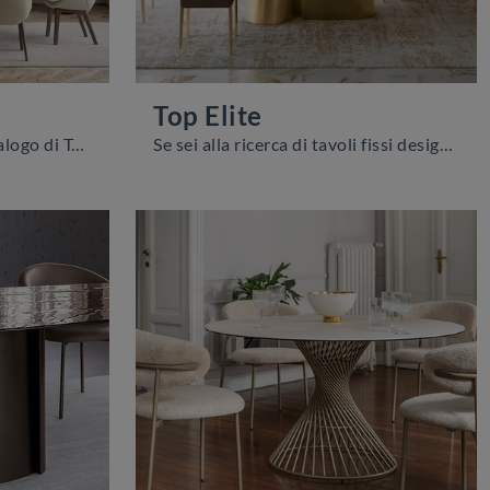
Top Elite
Clicca e scopri un ricco catalogo di Tavoli design fissi da pranzo! Il modello Bach di Bontempi ti aspetta.
Se sei alla ricerca di tavoli fissi design, ti offriamo il modello da pranzo in legno Top Elite del marchio Bontempi.