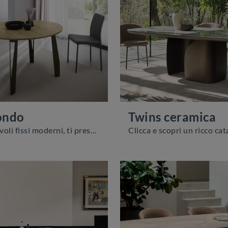
ondo
Twins ceramica
Se cerchi tavoli fissi moderni, ti presentiamo il modello da pranzo in melaminico Jet rotondo della marca Zamagna.