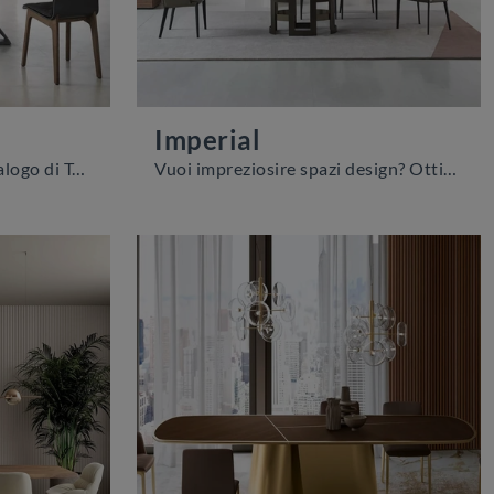
Imperial
Clicca e scopri un ricco catalogo di Tavoli moderni fissi da pranzo! Il modello Millennium di Bontempi ti aspetta.
Vuoi impreziosire spazi design? Ottieni informazioni sui tavoli design fissi: il modello da pranzo Imperial ti sta aspettando.