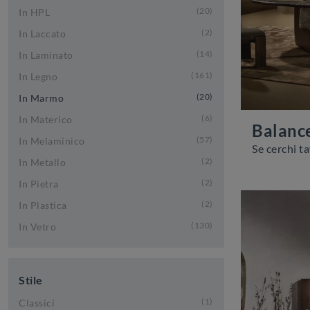
20
In HPL
2
In Laccato
14
In Laminato
161
In Legno
20
In Marmo
6
In Materico
Balanc
57
In Melaminico
2
In Metallo
2
In Pietra
2
In Plastica
130
In Vetro
Stile
1
Classici