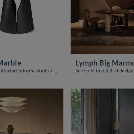
Marble
Lymph Big Marm
Vuoi avere ulteriori informazioni sul tavolo da pranzo Giano Marble di Cattelan Italia? Clicca e scopri di più sui modelli fissi della firma.