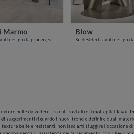
i Marmo
Blow
Se cerchi tavoli design da pranzo, scopri i modelli fissi di Riflessi: clicca e scopri il modello Shangai Marmo in marmo.
exture belle da vedere, tra cui trovi altresì molteplici Tavoli
i
 di suggerimenti riguardo i nuovi trend e definire quali materia
 texture belle e resistenti, non lasciarti sfuggire l'occasione d
 unaconsulenza di assistenza nell'arredamento, con rilievo mis