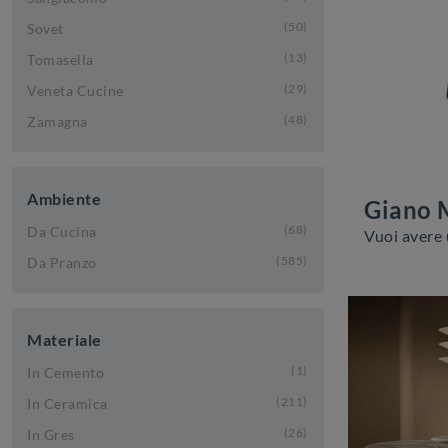
50
Sovet
13
Tomasella
29
Veneta Cucine
48
Zamagna
Ambiente
Giano 
68
Da Cucina
585
Da Pranzo
Materiale
1
In Cemento
211
In Ceramica
26
In Gres