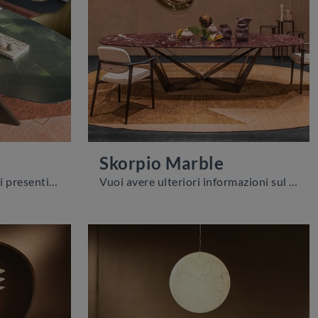
Skorpio Marble
Se vuoi tavoli fissi design, ti presentiamo il modello da pranzo in marmo Tyron Marble della firma Cattelan Italia.
Vuoi avere ulteriori informazioni sul tavolo da pranzo Skorpio Marble di Cattelan Italia? Clicca e scopri di più sui modelli fissi del brand.