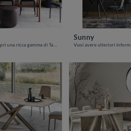
Sunny
Clicca e scopri una ricca gamma di Tavoli design fissi da pranzo! Il modello Torii di Novamobili ti aspetta.