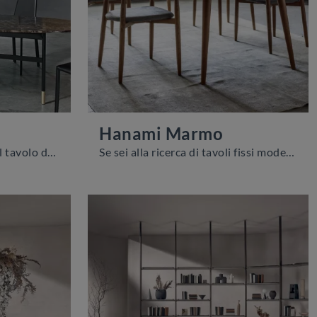
Hanami Marmo
Vuoi avere ulteriori info sul tavolo da pranzo Glamour di Bontempi? Clicca e ottieni informazioni sui modelli fissi del marchio.
Se sei alla ricerca di tavoli fissi moderni, ti offriamo il modello da pranzo in marmo Hanami Marmo del brand Novamobili.