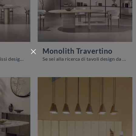
Monolith Travertino
Se sei alla ricerca di tavoli fissi design, ecco a te il modello da pranzo in marmo Sail Patagonia del marchio Nature Design.
Se sei alla ricerca di tavoli design da pranzo, scopri i modelli fissi di Nature Design: clicca e scopri il modello Monolith Travertino in marmo.