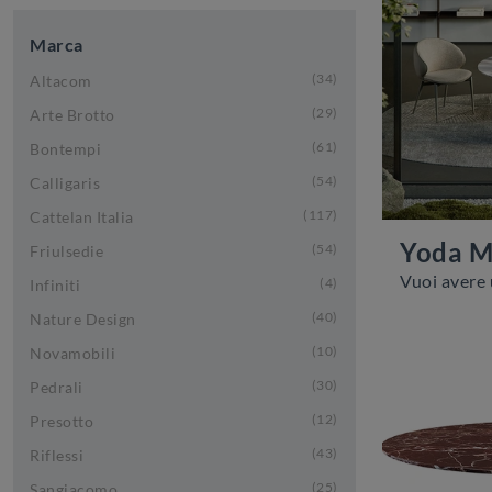
Marca
34
Altacom
29
Arte Brotto
61
Bontempi
54
Calligaris
117
Cattelan Italia
Yoda M
54
Friulsedie
4
Infiniti
40
Nature Design
10
Novamobili
30
Pedrali
12
Presotto
43
Riflessi
25
Sangiacomo