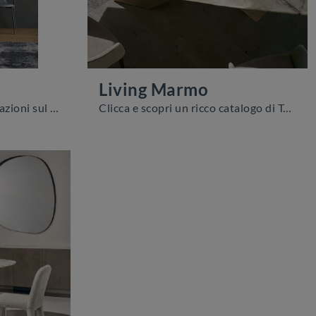
Living Marmo
Vuoi avere ulteriori informazioni sul tavolo da pranzo Sunny di Novamobili? Clicca e ottieni informazioni sui modelli fissi del brand.
Clicca e scopri un ricco catalogo di Tavoli design fissi da pranzo! Il modello Living Marmo di Riflessi ti sta aspettando.