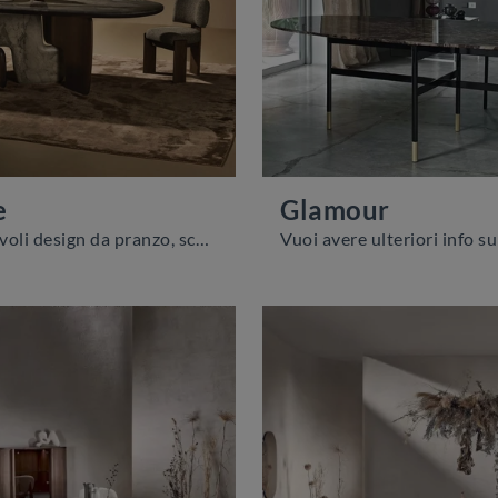
e
Glamour
Se cerchi tavoli design da pranzo, scopri i modelli fissi di Nature Design: clicca e scopri il modello Balance in marmo.