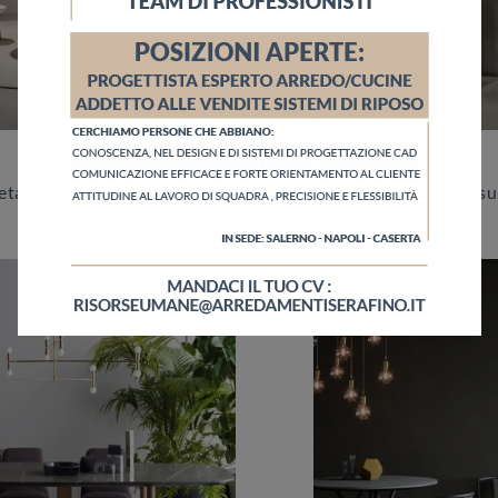
Bloom
Vuoi completare spazi design? Scopri di più sui tavoli design fissi: il modello da pranzo Lymph ti sta aspettando.