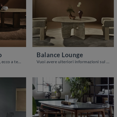
o
Balance Lounge
Se cerchi tavoli fissi design, ecco a te il modello da pranzo in marmo Lymph Big Marmo della marca Nature Design.
Vuoi avere ulteriori informazioni sul tavolo da pranzo Balance Lounge di Nature Design? Clicca e ottieni informazioni sui modelli fissi del brand.