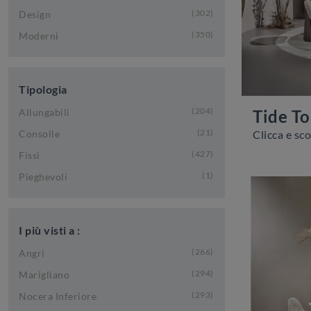
302
Design
350
Moderni
Tipologia
204
Tide T
Allungabili
21
Consolle
427
Fissi
1
Pieghevoli
I più visti a :
266
Angri
294
Marigliano
293
Nocera Inferiore