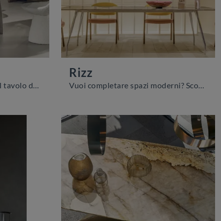
Rizz
Vuoi avere ulteriori info sul tavolo da pranzo Bloom di Nature Design? Clicca e ottieni informazioni sui modelli fissi del brand.
Vuoi completare spazi moderni? Scopri di più sui tavoli moderni fissi: il modello da pranzo Rizz ti aspetta.