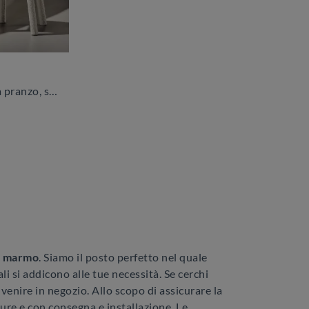
Se desideri tavoli design da pranzo, scopri i modelli fissi di Nature Design: clicca e scopri il modello Blow in marmo.
n marmo
. Siamo il posto perfetto nel quale
li si addicono alle tue necessità. Se cerchi
i venire in negozio. Allo scopo di assicurare la
ure e con consegna e installazione. Le