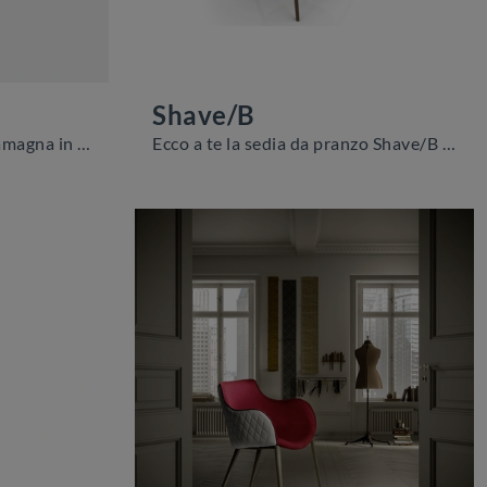
Shave/B
Con questa sedia Renee Zamagna in tessuto, una tra le nostre sedute fisse moderne, potrai valorizzare i tuoi interni.
Ecco a te la sedia da pranzo Shave/B per atmosfere moderne, tra le più esclusive Sedie fisse di Zamagna.