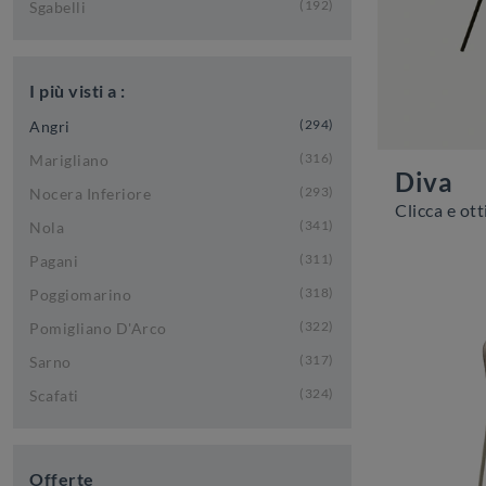
192
Sgabelli
I più visti a :
294
Angri
316
Marigliano
Diva
293
Nocera Inferiore
341
Nola
311
Pagani
318
Poggiomarino
322
Pomigliano D'Arco
317
Sarno
324
Scafati
Offerte