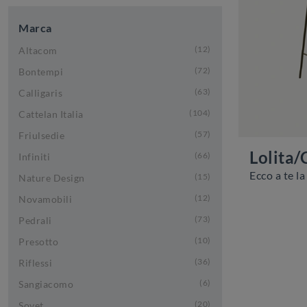
Marca
12
Altacom
72
Bontempi
63
Calligaris
104
Cattelan Italia
57
Friulsedie
Lolita/
66
Infiniti
15
Nature Design
12
Novamobili
73
Pedrali
10
Presotto
36
Riflessi
6
Sangiacomo
20
Sovet