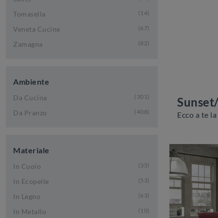
14
Tomasella
67
Veneta Cucine
82
Zamagna
Ambiente
301
Da Cucina
Sunset
408
Da Pranzo
Materiale
35
In Cuoio
53
In Ecopelle
63
In Legno
10
In Metallo