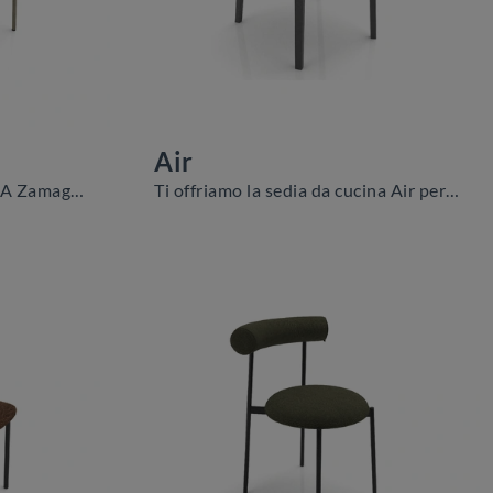
Air
Con questa sedia Babylon/A Zamagna in tessuto, una tra le nostre sedute fisse moderne, potrai impreziosire i tuoi locali.
Ti offriamo la sedia da cucina Air per ambientazioni moderne, tra le più belle Sedie fisse di Zamagna.