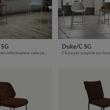
 SG
Duke/C SG
Clicca e ottieni informazioni sulla seduta Fluid/C SG di Zamagna in tessuto: le più originali Sedie sgabelli moderne ti attendono.