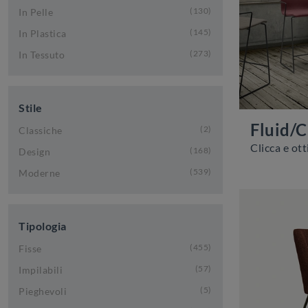
130
In Pelle
145
In Plastica
273
In Tessuto
Stile
Fluid/C
2
Classiche
168
Design
539
Moderne
Tipologia
455
Fisse
57
Impilabili
5
Pieghevoli