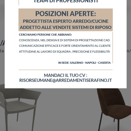
e/A
Babylon/A
Ti offriamo la sedia da pranzo Sunrise/A per atmosfere moderne, tra le più belle Sedie fisse di Zamagna.