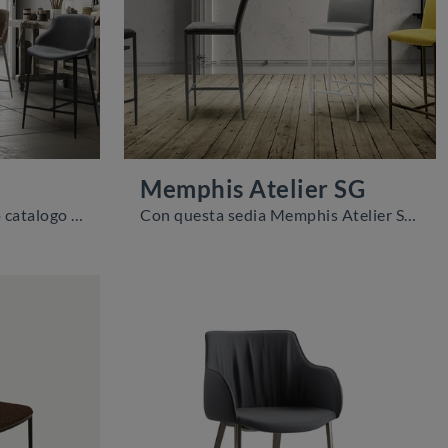
Memphis Atelier SG
Clicca per scoprire un ricco catalogo di sedie sgabelli per stanze moderne: il modello Duke/C SG di Zamagna ti sta aspettando!
Con questa sedia Memphis Atelier SG Zamagna in tessuto, una tra le nostre sedute sgabelli moderne, potrai impreziosire i tuoi interni.