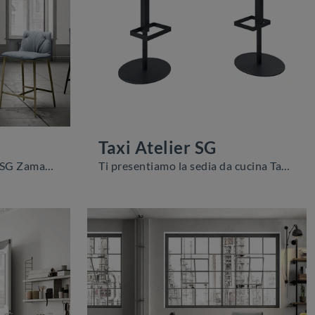
Taxi Atelier SG
Con questa sedia Grace/C SG Zamagna in tessuto, una delle nostre sedute sgabelli moderne, potrai impreziosire i tuoi interni.
Ti presentiamo la sedia da cucina Taxi Atelier SG per ambientazioni moderne, tra le più belle Sedie sgabelli di Zamagna.