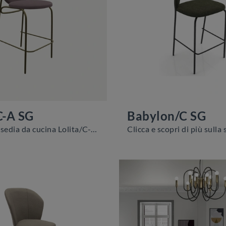
C-A SG
Babylon/C SG
Ecco a te la sedia da cucina Lolita/C-A SG per ambientazioni moderne, tra le più originali Sedie sgabelli di Zamagna.