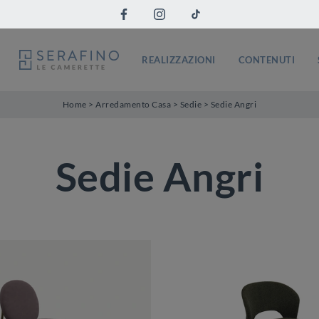
REALIZZAZIONI
CONTENUTI
Home
>
Arredamento Casa
>
Sedie
>
Sedie Angri
Sedie Angri