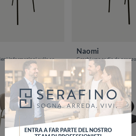
Naomi
Clicca e ottieni informazioni sulla seduta Diva di Zamagna in tessuto: le più esclusive Sedie fisse moderne ti attendono.