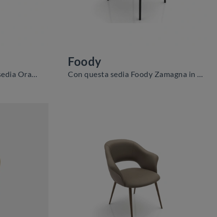
Foody
Clicca e scopri di più sulla sedia Orange di Zamagna in tessuto: le più originali Sedie fisse moderne ti attendono.
Con questa sedia Foody Zamagna in tessuto, una delle nostre sedute fisse moderne, potrai completare i tuoi spazi.