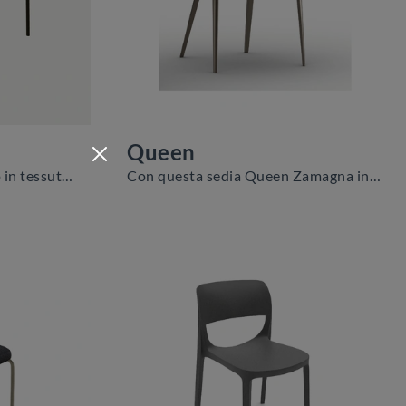
Queen
Cerchi una sedia da pranzo in tessuto? Clicca e scopri il modello Naomi di Zamagna per completare i tuoi interni al meglio.
Con questa sedia Queen Zamagna in tessuto, una tra le nostre sedute fisse moderne, potrai arricchire i tuoi interni.