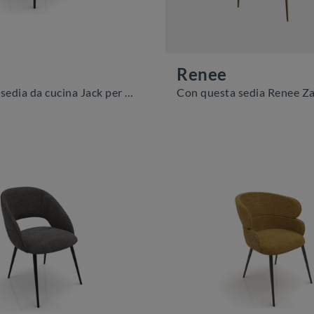
Renee
Ecco a te la sedia da cucina Jack per atmosfere moderne, tra le più esclusive Sedie fisse di Zamagna.