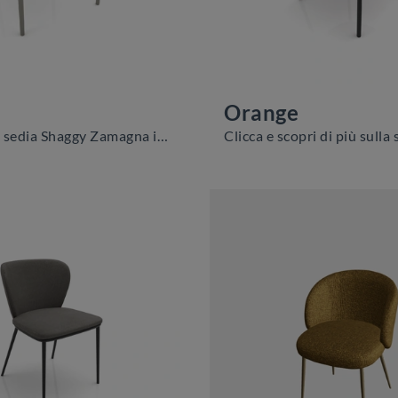
Orange
Con questa sedia Shaggy Zamagna in plastica, una delle nostre sedute fisse moderne, potrai valorizzare i tuoi locali.