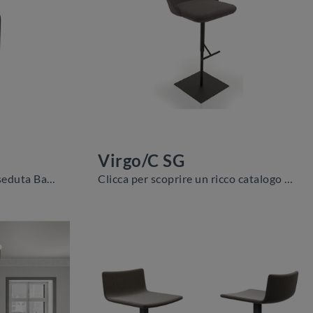
Virgo/C SG
Clicca e scopri di più sulla seduta Babylon/C SG di Zamagna in tessuto: le più originali Sedie sgabelli moderne ti attendono.
Clicca per scoprire un ricco catalogo di sedie sgabelli per stanze moderne: il modello Virgo/C SG di Zamagna ti attende!