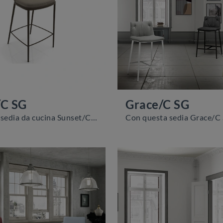
/C SG
Grace/C SG
Ecco a te la sedia da cucina Sunset/C SG per ambientazioni moderne, tra le più originali Sedie sgabelli di Zamagna.