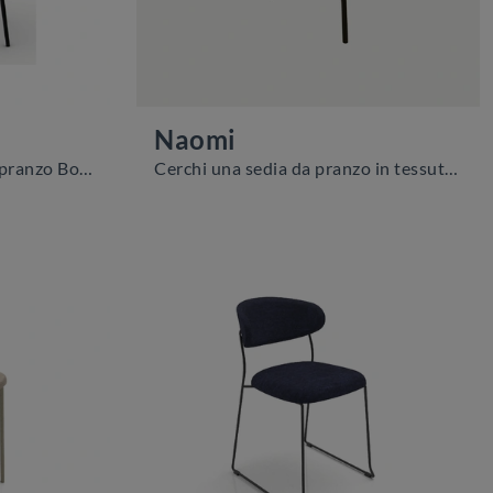
Naomi
Ti presentiamo la sedia da pranzo Bon Bon per ambientazioni moderne, tra le più originali Sedie fisse di Zamagna.
Cerchi una sedia da pranzo in tessuto? Clicca e scopri il modello Naomi di Zamagna per completare i tuoi interni al meglio.