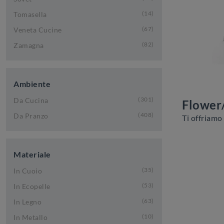
14
Tomasella
67
Veneta Cucine
82
Zamagna
Ambiente
301
Da Cucina
Flower
408
Da Pranzo
Materiale
35
In Cuoio
53
In Ecopelle
63
In Legno
10
In Metallo