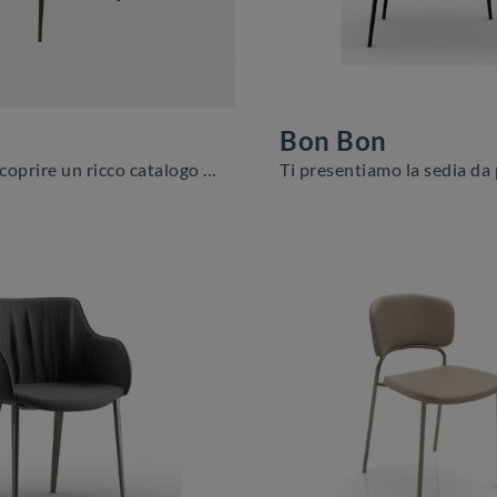
Bon Bon
Clicca per scoprire un ricco catalogo di sedie fisse per stanze moderne: il modello Hellen di Zamagna ti attende!