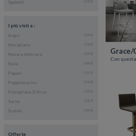
192
Sgabelli
I più visti a :
294
Angri
316
Marigliano
Grace/
293
Nocera Inferiore
341
Nola
311
Pagani
318
Poggiomarino
322
Pomigliano D'Arco
317
Sarno
324
Scafati
Offerte