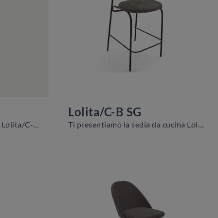
Lolita/C-B SG
Ecco a te la sedia da cucina Lolita/C-A SG per ambientazioni moderne, tra le più originali Sedie sgabelli di Zamagna.
Ti presentiamo la sedia da cucina Lolita/C-B SG per atmosfere moderne, tra le più originali Sedie sgabelli di Zamagna.