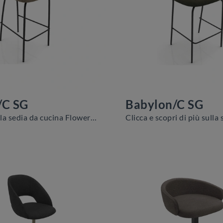
/C SG
Babylon/C SG
Ti offriamo la sedia da cucina Flower/C SG per atmosfere moderne, tra le più belle Sedie sgabelli di Zamagna.