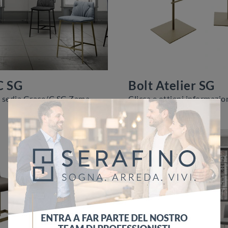
C SG
Bolt Atelier SG
Con questa sedia Grace/C SG Zamagna in tessuto, una delle nostre sedute sgabelli moderne, potrai impreziosire i tuoi interni.