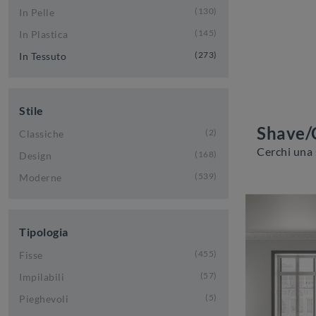
130
In Pelle
145
In Plastica
273
In Tessuto
Stile
Shave/
2
Classiche
168
Design
539
Moderne
Tipologia
455
Fisse
57
Impilabili
5
Pieghevoli