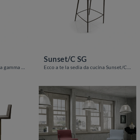
Sunset/C SG
Clicca per scoprire una ricca gamma di sedie sgabelli per stanze design: il modello Bubble/C SG di Zamagna ti attende!
Ecco a te la sedia da cucina Sunset/C SG per ambientazioni moderne, tra le più originali Sedie sgabelli di Zamagna.