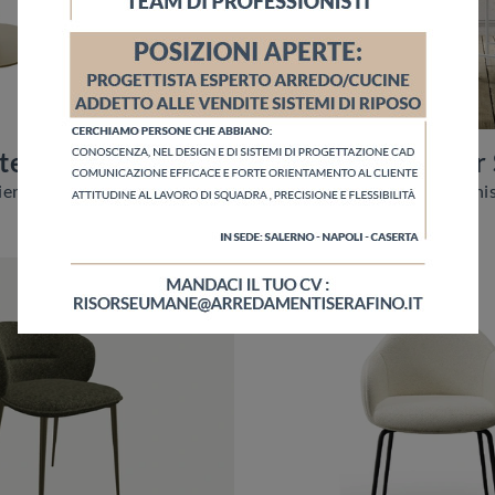
telier SG
Memphis Atelier
Clicca e ottieni informazioni sulla sedia Team Atelier SG di Zamagna in tessuto: le più originali Sedie sgabelli moderne ti aspettano.