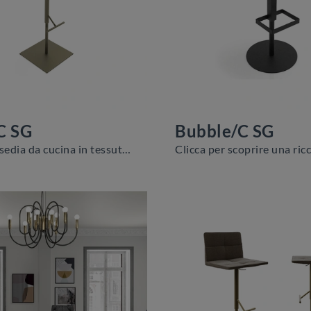
C SG
Bubble/C SG
Cerchi una sedia da cucina in tessuto? Clicca e scopri il modello Shave/C SG di Zamagna per ultimare i tuoi locali alla perfezione.