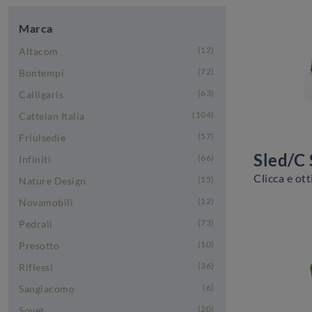
Marca
12
Altacom
72
Bontempi
63
Calligaris
104
Cattelan Italia
57
Friulsedie
Sled/C
66
Infiniti
15
Nature Design
12
Novamobili
73
Pedrali
10
Presotto
36
Riflessi
6
Sangiacomo
20
Sovet