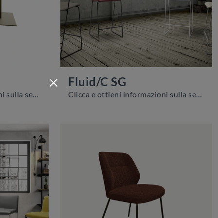
Fluid/C SG
Clicca e ottieni informazioni sulla seduta Bolt Atelier SG di Zamagna in tessuto: le più belle Sedie sgabelli design ti aspettano.
Clicca e ottieni informazioni sulla seduta Fluid/C SG di Zamagna in tessuto: le più originali Sedie sgabelli moderne ti attendono.