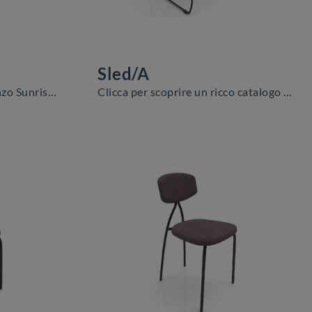
Sled/A
Ti offriamo la sedia da pranzo Sunrise/A per atmosfere moderne, tra le più belle Sedie fisse di Zamagna.
Clicca per scoprire un ricco catalogo di sedie fisse per stanze moderne: il modello Sled/A di Zamagna ti sta aspettando!