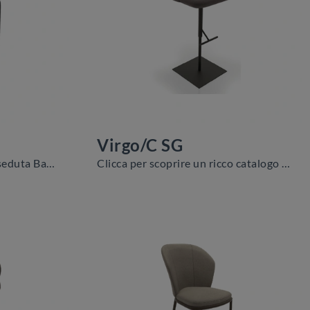
Virgo/C SG
Clicca e scopri di più sulla seduta Babylon/C SG di Zamagna in tessuto: le più originali Sedie sgabelli moderne ti attendono.
Clicca per scoprire un ricco catalogo di sedie sgabelli per stanze moderne: il modello Virgo/C SG di Zamagna ti attende!