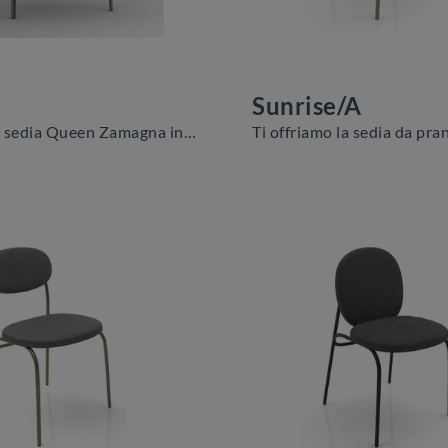
Sunrise/A
Con questa sedia Queen Zamagna in tessuto, una tra le nostre sedute fisse moderne, potrai arricchire i tuoi interni.