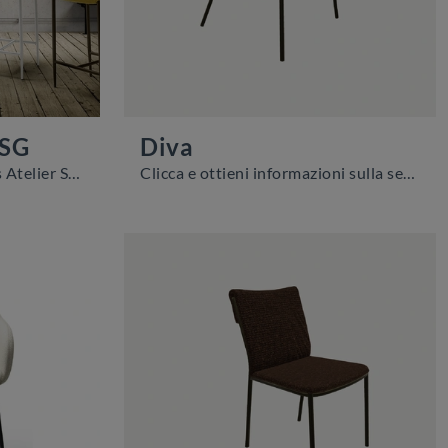
 SG
Diva
Con questa sedia Memphis Atelier SG Zamagna in tessuto, una tra le nostre sedute sgabelli moderne, potrai impreziosire i tuoi interni.
Clicca e ottieni informazioni sulla seduta Diva di Zamagna in tessuto: le più esclusive Sedie fisse moderne ti attendono.