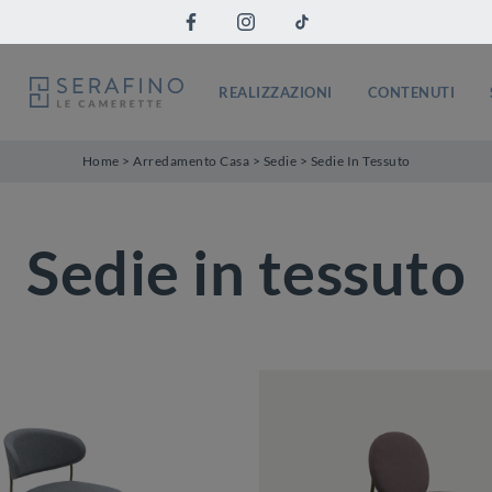
REALIZZAZIONI
CONTENUTI
Home
>
Arredamento Casa
>
Sedie
>
Sedie In Tessuto
Sedie in tessuto