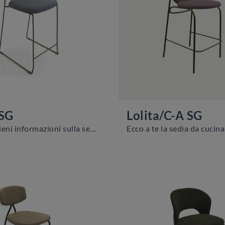
 SG
Lolita/C-A SG
Clicca e ottieni informazioni sulla seduta Sled/C SG di Zamagna in tessuto: le più originali Sedie sgabelli moderne ti attendono.