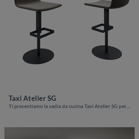
Taxi Atelier SG
Ti presentiamo la sedia da cucina Taxi Atelier SG per ambientazioni moderne, tra le più belle Sedie sgabelli di Zamagna.