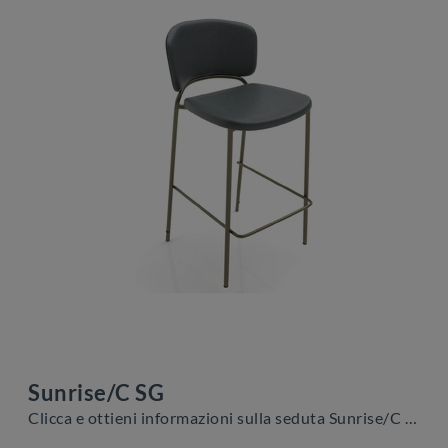
Sunrise/C SG
Clicca e ottieni informazioni sulla seduta Sunrise/C SG di Zamagna in pelle: le più belle Sedie sgabelli moderne ti aspettano.