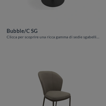
Bubble/C SG
Clicca per scoprire una ricca gamma di sedie sgabelli per stanze design: il modello Bubble/C SG di Zamagna ti attende!