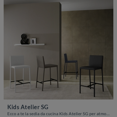
Kids Atelier SG
Ecco a te la sedia da cucina Kids Atelier SG per atmosfere moderne, tra le più belle Sedie sgabelli di Zamagna.