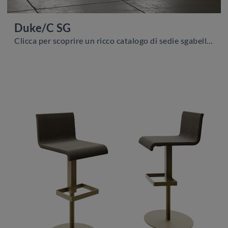
Duke/C SG
Clicca per scoprire un ricco catalogo di sedie sgabelli per stanze moderne: il modello Duke/C SG di Zamagna ti sta aspettando!