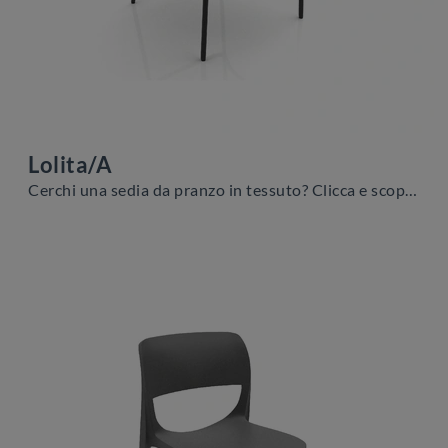
Lolita/A
Cerchi una sedia da pranzo in tessuto? Clicca e scopri il modello Lolita/A di Zamagna per completare i tuoi locali alla perfezione.