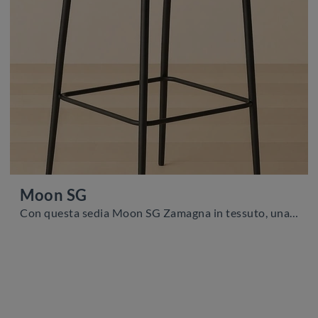
Moon SG
Con questa sedia Moon SG Zamagna in tessuto, una tra le nostre sedute sgabelli moderne, potrai arricchire i tuoi locali.