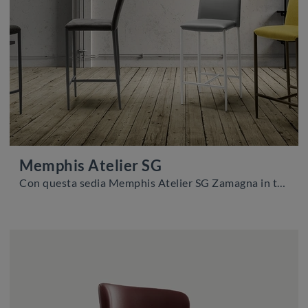
Memphis Atelier SG
Con questa sedia Memphis Atelier SG Zamagna in tessuto, una tra le nostre sedute sgabelli moderne, potrai impreziosire i tuoi interni.