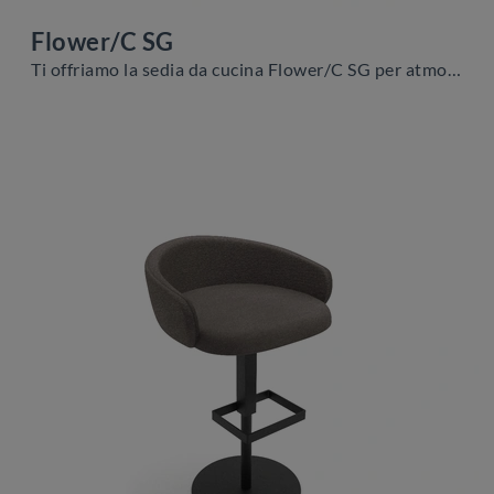
Flower/C SG
Ti offriamo la sedia da cucina Flower/C SG per atmosfere moderne, tra le più belle Sedie sgabelli di Zamagna.