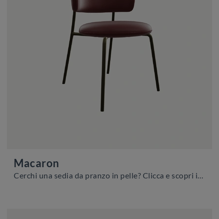
Macaron
Cerchi una sedia da pranzo in pelle? Clicca e scopri il modello Macaron di Zamagna per completare i tuoi interni perfettamente.