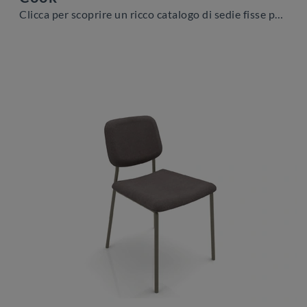
Clicca per scoprire un ricco catalogo di sedie fisse per stanze moderne: il modello Cook di Zamagna ti aspetta!