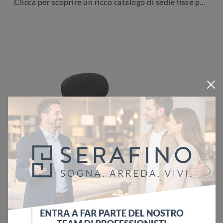
Clicca per scoprire un ricco catalogo di sedie fisse per stanze moderne: il modello Hellen di Zamagna ti attende!