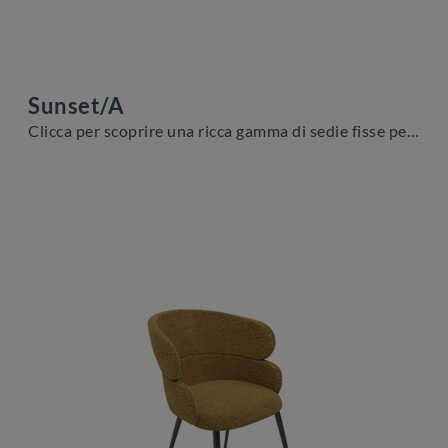
Sunset/A
Clicca per scoprire una ricca gamma di sedie fisse per stanze moderne: il modello Sunset/A di Zamagna ti aspetta!