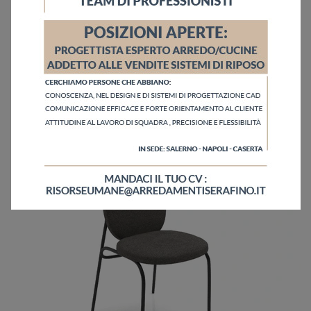
Lolita/B
Cerchi una sedia da pranzo in tessuto? Clicca e scopri il modello Lolita/B di Zamagna per ultimare i tuoi locali alla perfezione.