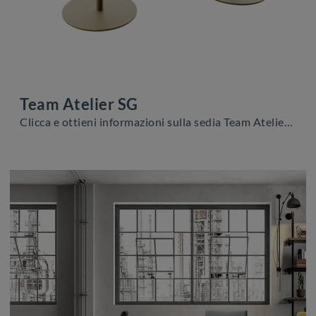
Team Atelier SG
Clicca e ottieni informazioni sulla sedia Team Atelier SG di Zamagna in tessuto: le più originali Sedie sgabelli moderne ti aspettano.