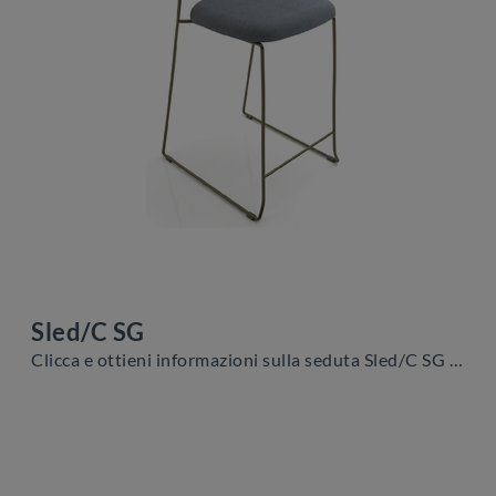
Sled/C SG
Clicca e ottieni informazioni sulla seduta Sled/C SG di Zamagna in tessuto: le più originali Sedie sgabelli moderne ti attendono.