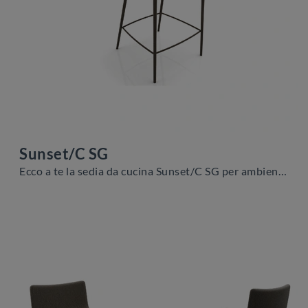
Sunset/C SG
Ecco a te la sedia da cucina Sunset/C SG per ambientazioni moderne, tra le più originali Sedie sgabelli di Zamagna.