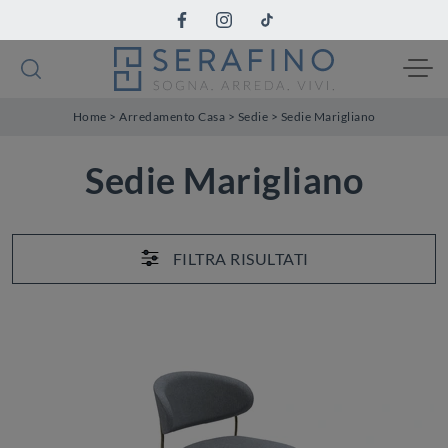
Home
>
Arredamento Casa
>
Sedie
>
Sedie Marigliano
Sedie Marigliano
FILTRA RISULTATI