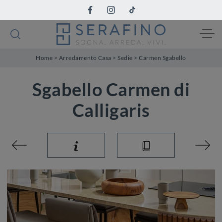
Home
>
Arredamento Casa
>
Sedie
>
Carmen Sgabello
Sgabello Carmen di
Calligaris