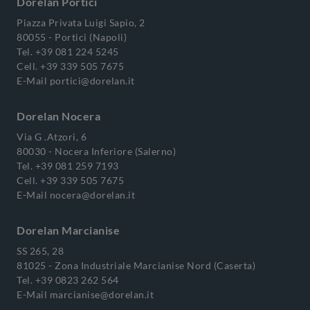
Dorelan Portici
Piazza Privata Luigi Sapio, 2
80055 - Portici (Napoli)
Tel.
+39 081 224 5245
Cell.
+39 339 505 7675
E-Mail
portici@dorelan.it
Dorelan Nocera
Via G .Atzori, 6
80030 - Nocera Inferiore (Salerno)
Tel.
+39 081 259 7193
Cell.
+39 339 505 7675
E-Mail
nocera@dorelan.it
Dorelan Marcianise
SS 265, 28
81025 - Zona Industriale Marcianise Nord (Caserta)
Tel.
+39 0823 262 564
E-Mail
marcianise@dorelan.it