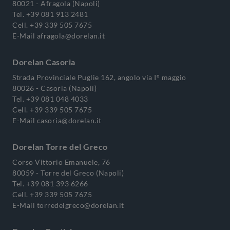
80021 - Afragola (Napoli)
Tel.
+39 081 913 2481
Cell.
+39 339 505 7675
E-Mail
afragola@dorelan.it
Dorelan Casoria
Strada Provinciale Puglie 162, angolo via I° maggio
80026 - Casoria (Napoli)
Tel.
+39 081 048 4033
Cell.
+39 339 505 7675
E-Mail
casoria@dorelan.it
Dorelan Torre del Greco
Corso Vittorio Emanuele, 76
80059 - Torre del Greco (Napoli)
Tel.
+39 081 393 6266
Cell.
+39 339 505 7675
E-Mail
torredelgreco@dorelan.it