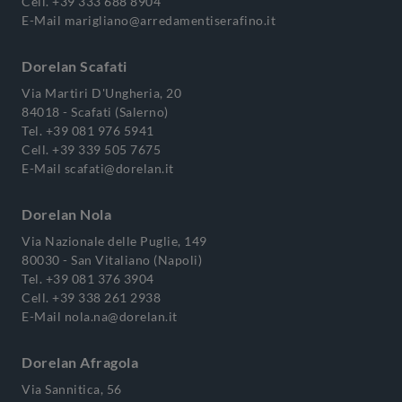
Cell.
+39 333 688 8904
E-Mail
marigliano@arredamentiserafino.it
Dorelan Scafati
Via Martiri D'Ungheria, 20
84018 - Scafati (Salerno)
Tel.
+39 081 976 5941
Cell.
+39 339 505 7675
E-Mail
scafati@dorelan.it
Dorelan Nola
Via Nazionale delle Puglie, 149
80030 - San Vitaliano (Napoli)
Tel.
+39 081 376 3904
Cell.
+39 338 261 2938
E-Mail
nola.na@dorelan.it
Dorelan Afragola
Via Sannitica, 56