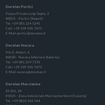
Dorelan Portici
Piazza Privata Luigi Sapio, 2
80055 - Portici (Napoli)
Tel.
+39 081 224 5245
Cell.
+39 339 505 7675
E-Mail
portici@dorelan.it
Dorelan Nocera
Via G .Atzori, 6
80030 - Nocera Inferiore (Salerno)
Tel.
+39 081 259 7193
Cell.
+39 339 505 7675
E-Mail
nocera@dorelan.it
Dorelan Marcianise
SS 265, 28
81025 - Zona Industriale Marcianise Nord (Caserta)
Tel.
+39 0823 262 564