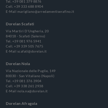
Tel.
+39 081 379 8876
Cell.
+39 333 688 8904
E-Mail
marigliano@arredamentiserafino.it
Dorelan Scafati
Via Martiri D'Ungheria, 20
84018 - Scafati (Salerno)
Tel.
+39 081 976 5941
Cell.
+39 339 505 7675
E-Mail
scafati@dorelan.it
Dorelan Nola
Via Nazionale delle Puglie, 149
80030 - San Vitaliano (Napoli)
Tel.
+39 081 376 3904
Cell.
+39 338 261 2938
E-Mail
nola.na@dorelan.it
Dorelan Afragola