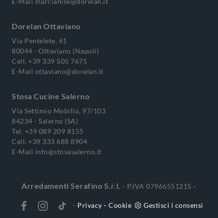
E-Mail
marcianise@dorelan.it
Dorelan Ottaviano
Via Pentelete, 61
80044 - Ottaviano (Napoli)
Cell.
+39 339 505 7675
E-Mail
ottaviano@dorelan.it
Stosa Cucine Salerno
Via Settimio Mobilio, 97/103
84234 - Salerno (SA)
Tel.
+39 089 209 8155
Cell.
+39 333 688 8904
E-Mail
info@stosasalerno.it
Arredamenti Serafino S.r.l.
-
-
P.IVA 07966551215
-
-
Privacy
Cookie
Gestisci i consensi