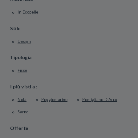
In Ecopelle
Stile
Design
Tipologia
Fisse
I più visti a :
Nola
Poggiomarino
Pomigliano D'Arco
Sarno
Offerte