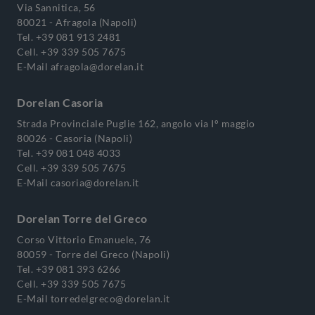
Via Sannitica, 56
80021 - Afragola (Napoli)
Tel.
+39 081 913 2481
Cell.
+39 339 505 7675
E-Mail
afragola@dorelan.it
Dorelan Casoria
Strada Provinciale Puglie 162, angolo via I° maggio
80026 - Casoria (Napoli)
Tel.
+39 081 048 4033
Cell.
+39 339 505 7675
E-Mail
casoria@dorelan.it
Dorelan Torre del Greco
Corso Vittorio Emanuele, 76
80059 - Torre del Greco (Napoli)
Tel.
+39 081 393 6266
Cell.
+39 339 505 7675
E-Mail
torredelgreco@dorelan.it