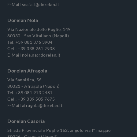
E-Mail
scafati@dorelan.it
Dorelan Nola
Via Nazionale delle Puglie, 149
80030 - San Vitaliano (Napoli)
Tel.
+39 081 376 3904
Cell.
+39 338 261 2938
E-Mail
nola.na@dorelan.it
Dorelan Afragola
Via Sannitica, 56
80021 - Afragola (Napoli)
Tel.
+39 081 913 2481
Cell.
+39 339 505 7675
E-Mail
afragola@dorelan.it
Dorelan Casoria
Strada Provinciale Puglie 162, angolo via I° maggio
80026 - Casoria (Napoli)