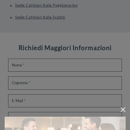
Sedie Cattelan Italia Poggiomarino
Sedie Cattelan Italia Scafati
Richiedi Maggiori Informazioni