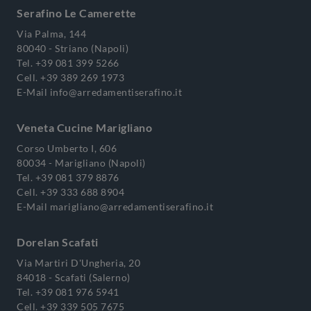
Serafino Le Camerette
Via Palma, 144
80040 - Striano (Napoli)
Tel.
+39 081 399 5266
Cell.
+39 389 269 1973
E-Mail
info@arredamentiserafino.it
Veneta Cucine Marigliano
Corso Umberto I, 606
80034 - Marigliano (Napoli)
Tel.
+39 081 379 8876
Cell.
+39 333 688 8904
E-Mail
marigliano@arredamentiserafino.it
Dorelan Scafati
Via Martiri D'Ungheria, 20
84018 - Scafati (Salerno)
Tel.
+39 081 976 5941
Cell.
+39 339 505 7675