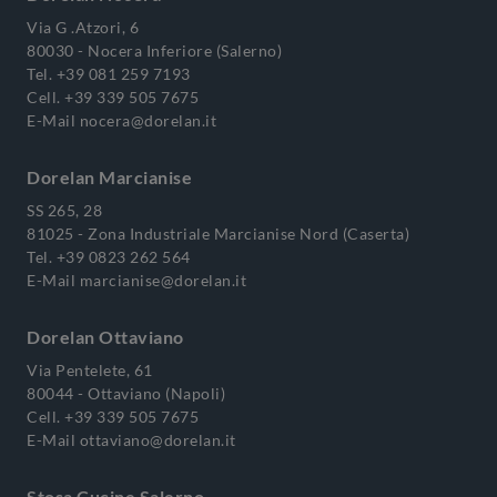
Via G .Atzori, 6
80030 - Nocera Inferiore (Salerno)
Tel.
+39 081 259 7193
Cell.
+39 339 505 7675
E-Mail
nocera@dorelan.it
Dorelan Marcianise
SS 265, 28
81025 - Zona Industriale Marcianise Nord (Caserta)
Tel.
+39 0823 262 564
E-Mail
marcianise@dorelan.it
Dorelan Ottaviano
Via Pentelete, 61
80044 - Ottaviano (Napoli)
Cell.
+39 339 505 7675
E-Mail
ottaviano@dorelan.it
Stosa Cucine Salerno