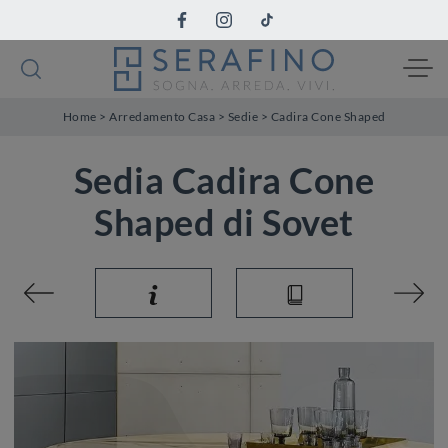
Home
>
Arredamento Casa
>
Sedie
>
Cadira Cone Shaped
Sedia Cadira Cone
Shaped di Sovet