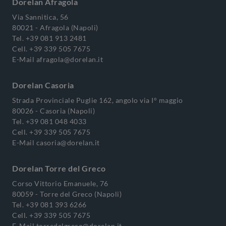
Dorelan Afragola
Via Sannitica, 56
80021 - Afragola (Napoli)
Tel.
+39 081 913 2481
Cell.
+39 339 505 7675
E-Mail
afragola@dorelan.it
Dorelan Casoria
Strada Provinciale Puglie 162, angolo via I° maggio
80026 - Casoria (Napoli)
Tel.
+39 081 048 4033
Cell.
+39 339 505 7675
E-Mail
casoria@dorelan.it
Dorelan Torre del Greco
Corso Vittorio Emanuele, 76
80059 - Torre del Greco (Napoli)
Tel.
+39 081 393 6266
Cell.
+39 339 505 7675
E-Mail
torredelgreco@dorelan.it