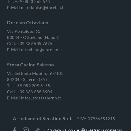
Tel.
+39 0823 262 564
E-Mail
marcianise@dorelan.it
Dorelan Ottaviano
Via Pentelete, 61
80044 - Ottaviano (Napoli)
Cell.
+39 339 505 7675
E-Mail
ottaviano@dorelan.it
Stosa Cucine Salerno
Via Settimio Mobilio, 97/103
84234 - Salerno (SA)
Tel.
+39 089 209 8155
Cell.
+39 333 688 8904
E-Mail
info@stosasalerno.it
Arredamenti Serafino S.r.l.
-
-
P.IVA 07966551215
-
-
Privacy
Cookie
Gestisci i consensi