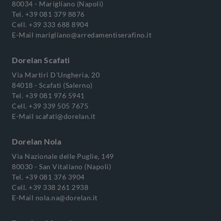
80034 - Marigliano (Napoli)
Tel.
+39 081 379 8876
Cell.
+39 333 688 8904
E-Mail
marigliano@arredamentiserafino.it
Dorelan Scafati
Via Martiri D'Ungheria, 20
84018 - Scafati (Salerno)
Tel.
+39 081 976 5941
Cell.
+39 339 505 7675
E-Mail
scafati@dorelan.it
Dorelan Nola
Via Nazionale delle Puglie, 149
80030 - San Vitaliano (Napoli)
Tel.
+39 081 376 3904
Cell.
+39 338 261 2938
E-Mail
nola.na@dorelan.it