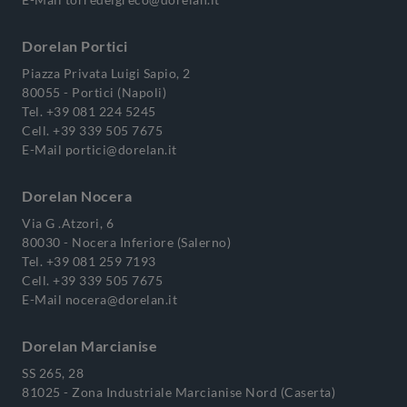
Dorelan Portici
Piazza Privata Luigi Sapio, 2
80055 - Portici (Napoli)
Tel.
+39 081 224 5245
Cell.
+39 339 505 7675
E-Mail
portici@dorelan.it
Dorelan Nocera
Via G .Atzori, 6
80030 - Nocera Inferiore (Salerno)
Tel.
+39 081 259 7193
Cell.
+39 339 505 7675
E-Mail
nocera@dorelan.it
Dorelan Marcianise
SS 265, 28
81025 - Zona Industriale Marcianise Nord (Caserta)