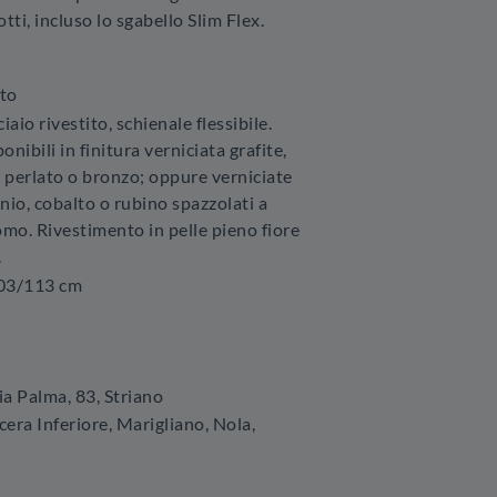
otti, incluso lo sgabello Slim Flex.
to
ciaio rivestito, schienale flessibile.
nibili in finitura verniciata grafite,
perlato o bronzo; oppure verniciate
anio, cobalto o rubino spazzolati a
mo. Rivestimento in pelle pieno fiore
.
103/113 cm
ia Palma, 83
,
Striano
era Inferiore, Marigliano, Nola,