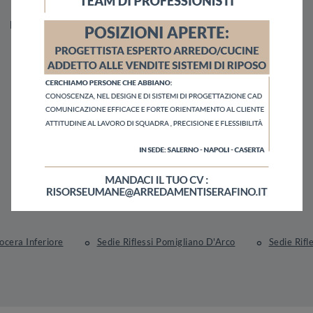
Materiale
Stile
Tipologia
In Ecopelle
Design
Sgabelli
Nocera Inferiore
Sedie Riflessi Pomigliano D'Arco
Sedie Rifl