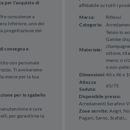
a per l'acquisto di
affidabile su tutti i prod
fre consulenze a
Marca:
Riflessi
era Inferiore, uno dei
Categoria:
Arredamen
lla progettazione del
Telaio in ac
Gambe dispo
champagne 
di consegna e
Materiale:
ottone, tit
?
mano; o cro
estito con personale
o eco-pelle
prezzo. Ti avviseremo
Dimensioni:
40 x 46 x 
lla merce per la tua
Altezza
65/75
Seduta:
zione per lo sgabello
Disponibile presso:
Arredamenti Serafino
V
 manutenzione e cura
Zone servite:
Angri, Noc
belli, per garantirne la
Pagani, Sarno, Scafati...