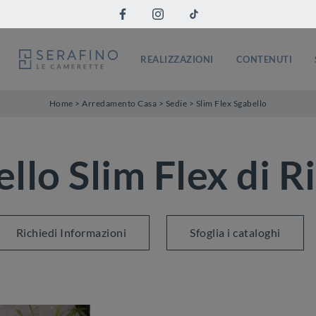
REALIZZAZIONI
CONTENUTI
Home
>
Arredamento Casa
>
Sedie
>
Slim Flex Sgabello
llo Slim Flex di Ri
Richiedi Informazioni
Sfoglia i cataloghi