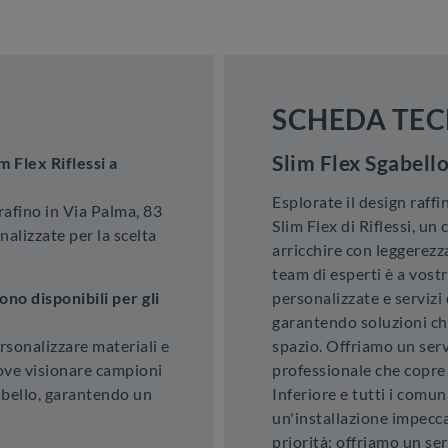
SCHEDA TEC
Slim Flex Sgabell
m Flex Riflessi a
Esplorate il design raffi
afino in Via Palma, 83
Slim Flex di Riflessi, u
alizzate per la scelta
arricchire con leggerezza
team di esperti è a vost
no disponibili per gli
personalizzate e servizi
garantendo soluzioni ch
sonalizzare materiali e
spazio. Offriamo un ser
ove visionare campioni
professionale che copre 
sgabello, garantendo un
Inferiore e tutti i comun
un'installazione impeccab
priorità: offriamo un se