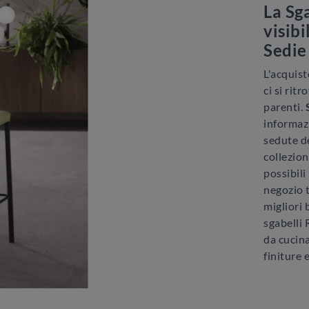
La Sga
visibi
Sedie
L'acquist
ci si rit
parenti.
informazi
sedute de
collezion
possibili 
negozio 
migliori 
sgabelli 
da cucina
finiture 