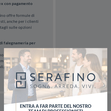
lex con pagamento
no offre formule di
ti, anche per i clienti
tagli sulle opzioni
di falegnameria per
mo servizi di
u misura. Questo
lizzate che si adattano