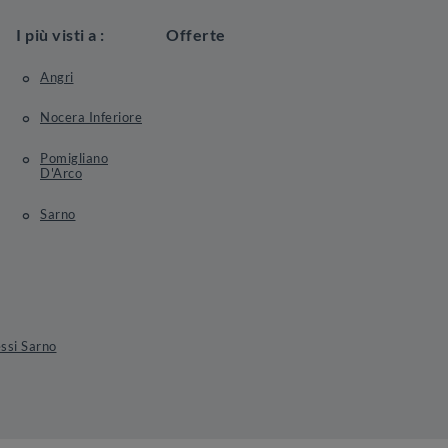
I più visti a :
Offerte
Angri
Nocera Inferiore
Pomigliano
D'Arco
Sarno
essi Sarno