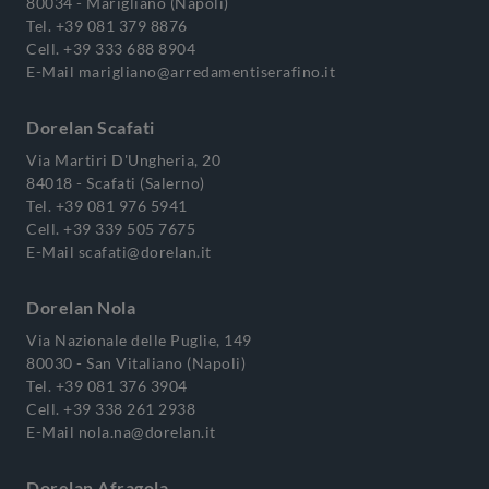
80034 - Marigliano (Napoli)
Tel.
+39 081 379 8876
Cell.
+39 333 688 8904
E-Mail
marigliano@arredamentiserafino.it
Dorelan Scafati
Via Martiri D'Ungheria, 20
84018 - Scafati (Salerno)
Tel.
+39 081 976 5941
Cell.
+39 339 505 7675
E-Mail
scafati@dorelan.it
Dorelan Nola
Via Nazionale delle Puglie, 149
80030 - San Vitaliano (Napoli)
Tel.
+39 081 376 3904
Cell.
+39 338 261 2938
E-Mail
nola.na@dorelan.it
Dorelan Afragola