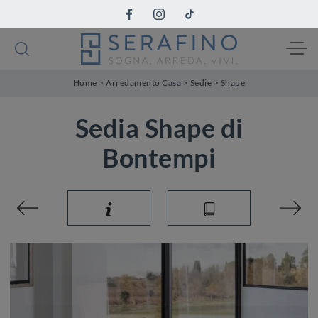
Home
>
Arredamento Casa
>
Sedie
>
Shape
Sedia Shape di
Bontempi