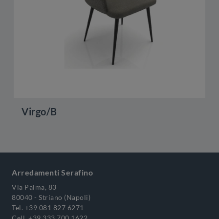
Virgo/B
Arredamenti Serafino
Via Palma, 83
80040 - Striano (Napoli)
Tel.
+39 081 827 6271
Cell.
+39 333 700 1622