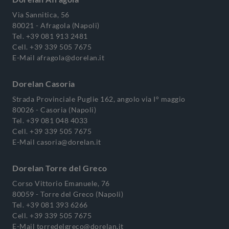
Via Sannitica, 56
80021 - Afragola (Napoli)
Tel.
+39 081 913 2481
Cell.
+39 339 505 7675
E-Mail
afragola@dorelan.it
Dorelan Casoria
Strada Provinciale Puglie 162, angolo via I° maggio
80026 - Casoria (Napoli)
Tel.
+39 081 048 4033
Cell.
+39 339 505 7675
E-Mail
casoria@dorelan.it
Dorelan Torre del Greco
Corso Vittorio Emanuele, 76
80059 - Torre del Greco (Napoli)
Tel.
+39 081 393 6266
Cell.
+39 339 505 7675
E-Mail
torredelgreco@dorelan.it