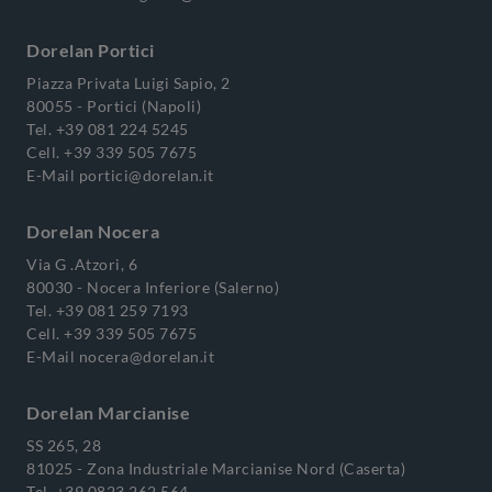
Dorelan Portici
Piazza Privata Luigi Sapio, 2
80055 - Portici (Napoli)
Tel.
+39 081 224 5245
Cell.
+39 339 505 7675
E-Mail
portici@dorelan.it
Dorelan Nocera
Via G .Atzori, 6
80030 - Nocera Inferiore (Salerno)
Tel.
+39 081 259 7193
Cell.
+39 339 505 7675
E-Mail
nocera@dorelan.it
Dorelan Marcianise
SS 265, 28
81025 - Zona Industriale Marcianise Nord (Caserta)
Tel.
+39 0823 262 564