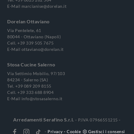
E-Mail
marcianise@dorelan.it
Dorelan Ottaviano
Via Pentelete, 61
80044 - Ottaviano (Napoli)
Cell.
+39 339 505 7675
E-Mail
ottaviano@dorelan.it
Stosa Cucine Salerno
Via Settimio Mobilio, 97/103
84234 - Salerno (SA)
Tel.
+39 089 209 8155
Cell.
+39 333 688 8904
E-Mail
info@stosasalerno.it
Arredamenti Serafino S.r.l.
-
-
P.IVA 07966551215
-
-
Privacy
Cookie
Gestisci i consensi