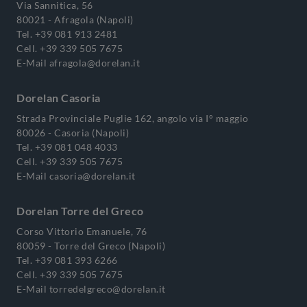
Via Sannitica, 56
80021 - Afragola (Napoli)
Tel.
+39 081 913 2481
Cell.
+39 339 505 7675
E-Mail
afragola@dorelan.it
Dorelan Casoria
Strada Provinciale Puglie 162, angolo via I° maggio
80026 - Casoria (Napoli)
Tel.
+39 081 048 4033
Cell.
+39 339 505 7675
E-Mail
casoria@dorelan.it
Dorelan Torre del Greco
Corso Vittorio Emanuele, 76
80059 - Torre del Greco (Napoli)
Tel.
+39 081 393 6266
Cell.
+39 339 505 7675
E-Mail
torredelgreco@dorelan.it