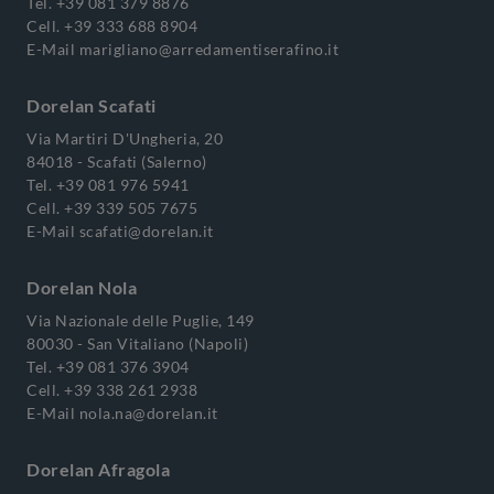
Tel.
+39 081 379 8876
Cell.
+39 333 688 8904
E-Mail
marigliano@arredamentiserafino.it
Dorelan Scafati
Via Martiri D'Ungheria, 20
84018 - Scafati (Salerno)
Tel.
+39 081 976 5941
Cell.
+39 339 505 7675
E-Mail
scafati@dorelan.it
Dorelan Nola
Via Nazionale delle Puglie, 149
80030 - San Vitaliano (Napoli)
Tel.
+39 081 376 3904
Cell.
+39 338 261 2938
E-Mail
nola.na@dorelan.it
Dorelan Afragola