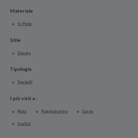
Materiale
In Pelle
Stile
Design
Tipologia
Sgabelli
I più visti a :
Nola
Poggiomarino
Sarno
Scafati