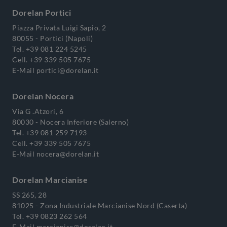
Dorelan Portici
Piazza Privata Luigi Sapio, 2
80055 - Portici (Napoli)
Tel.
+39 081 224 5245
Cell.
+39 339 505 7675
E-Mail
portici@dorelan.it
Dorelan Nocera
Via G .Atzori, 6
80030 - Nocera Inferiore (Salerno)
Tel.
+39 081 259 7193
Cell.
+39 339 505 7675
E-Mail
nocera@dorelan.it
Dorelan Marcianise
SS 265, 28
81025 - Zona Industriale Marcianise Nord (Caserta)
Tel.
+39 0823 262 564
E-Mail
marcianise@dorelan.it