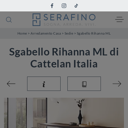
Home
>
Arredamento Casa
>
Sedie
>
Sgabello Rihanna ML
Sgabello Rihanna ML di
Cattelan Italia