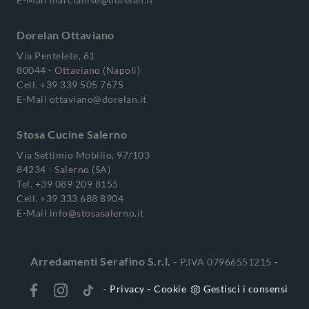
Dorelan Ottaviano
Via Pentelete, 61
80044 - Ottaviano (Napoli)
Cell.
+39 339 505 7675
E-Mail
ottaviano@dorelan.it
Stosa Cucine Salerno
Via Settimio Mobilio, 97/103
84234 - Salerno (SA)
Tel.
+39 089 209 8155
Cell.
+39 333 688 8904
E-Mail
info@stosasalerno.it
Arredamenti Serafino S.r.l.
-
-
P.IVA 07966551215
-
-
Privacy
Cookie
Gestisci i consensi