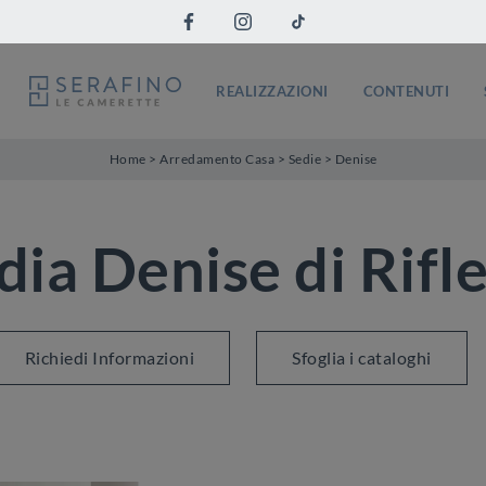
REALIZZAZIONI
CONTENUTI
Home
>
Arredamento Casa
>
Sedie
>
Denise
dia Denise di Rifle
Richiedi Informazioni
Sfoglia i cataloghi