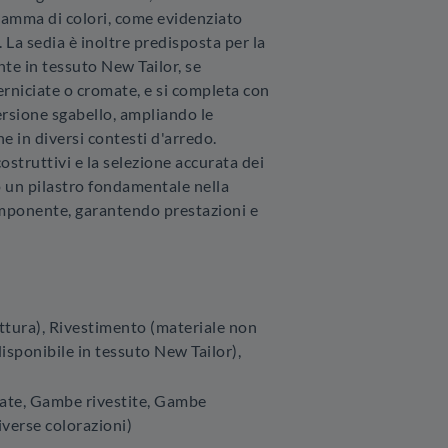
 gamma di colori, come evidenziato
i. La sedia è inoltre predisposta per la
nte in tessuto New Tailor, se
niciate o cromate, e si completa con
versione sgabello, ampliando le
ne in diversi contesti d'arredo.
costruttivi e la selezione accurata dei
 un pilastro fondamentale nella
omponente, garantendo prestazioni e
uttura), Rivestimento (materiale non
disponibile in tessuto New Tailor),
te, Gambe rivestite, Gambe
iverse colorazioni)