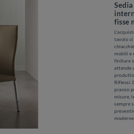
Sedia 
intern
fisse
L'acquist
tavolo ci
chiacchie
mobili e 
finiture s
attende 
produttor
Riflessi.
pranzo pe
misure, l
sempre 
preventiv
moderne 