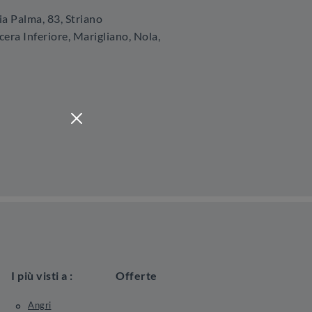
ia Palma, 83
,
Striano
era Inferiore, Marigliano, Nola,
I più visti a :
Offerte
Angri