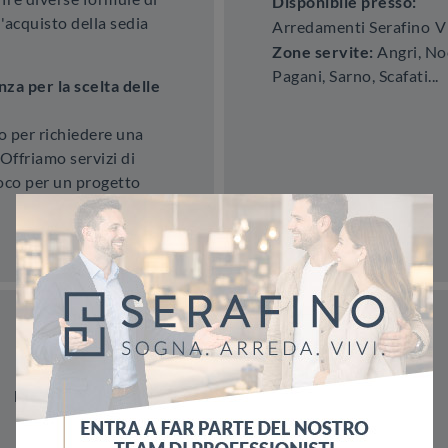
Disponibile presso:
'acquisto della sedia
Arredamenti Serafino
V
Zone servite:
Angri, Noc
Pagani, Sarno, Scafati...
a per la scelta delle
o per richiedere una
Offriamo servizi di
loco per un progetto
Materiale
Stile
Tipologia
In Pelle
Moderne
Fisse