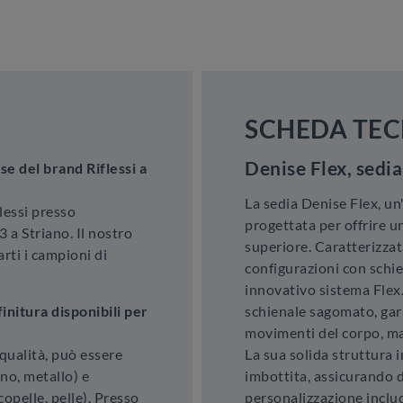
SCHEDA TEC
Denise Flex, sedia
e del brand Riflessi a
La sedia Denise Flex, un'
lessi presso
progettata per offrire un
 a Striano. Il nostro
superiore. Caratterizzata
rti i campioni di
configurazioni con schie
innovativo sistema Flex
finitura disponibili per
schienale sagomato, gar
movimenti del corpo, m
qualità, può essere
La sua solida struttura i
no, metallo) e
imbottita, assicurando d
copelle, pelle). Presso
personalizzazione inclu