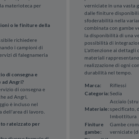
la materioteca per
verniciate in una vasta
dalle finiture disponibil
sfoderabilità nella varia
oni o le finiture della
combinata con gambe ver
la disponibilità di una 
sibile richiedere
possibilità di integrazio
onando i campioni di
L'attenzione ai dettagli 
ervizi di falegnameria
materiali rappresentano
realizzazione di ogni c
durabilità nel tempo.
zio di consegna e
e ad Angri?
Marca:
Riflessi
ervizio di consegna e
Categoria:
Sedia
he ad Angri,
Acciaio (str
gio è incluso nel
Materiale:
specificato, 
 dell'area di lavoro.
Imbottitura
to rateizzato per
Finiture
Gambe croma
gambe:
verniciate (d
re diverse formule di