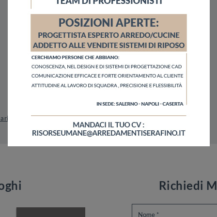
Marigliano
Sedie Riflessi Nola
Sedie Riflessi Pagani
loghi
Richiedi M