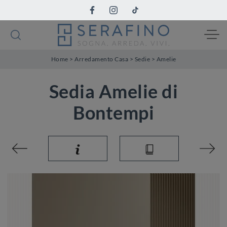
Home
>
Arredamento Casa
>
Sedie
>
Amelie
Sedia Amelie di
Bontempi