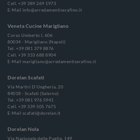
Cell.
+39 389 269 1973
E-Mail
info@arredamentiserafino.it
Veneta Cucine Marigliano
Corso Umberto I, 606
80034 - Marigliano (Napoli)
Tel.
+39 081 379 8876
Cell.
+39 333 688 8904
E-Mail
marigliano@arredamentiserafino.it
Dorelan Scafati
Via Martiri D'Ungheria, 20
84018 - Scafati (Salerno)
Tel.
+39 081 976 5941
Cell.
+39 339 505 7675
E-Mail
scafati@dorelan.it
Dorelan Nola
Via Nazionale delle Puglie, 149