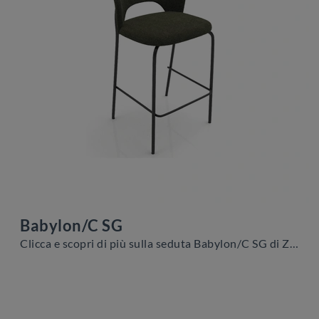
Babylon/C SG
Clicca e scopri di più sulla seduta Babylon/C SG di Zamagna in tessuto: le più originali Sedie sgabelli moderne ti attendono.