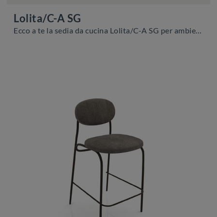
Lolita/C-A SG
Ecco a te la sedia da cucina Lolita/C-A SG per ambientazioni moderne, tra le più originali Sedie sgabelli di Zamagna.