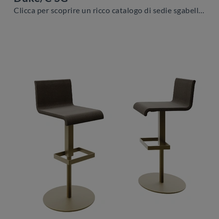
Clicca per scoprire un ricco catalogo di sedie sgabelli per stanze moderne: il modello Duke/C SG di Zamagna ti sta aspettando!