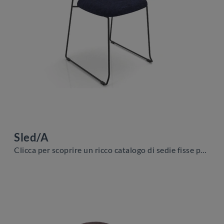
Sled/A
Clicca per scoprire un ricco catalogo di sedie fisse per stanze moderne: il modello Sled/A di Zamagna ti sta aspettando!