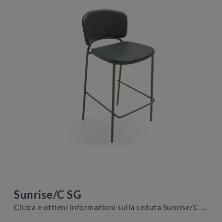
Sunrise/C SG
Clicca e ottieni informazioni sulla seduta Sunrise/C SG di Zamagna in pelle: le più belle Sedie sgabelli moderne ti aspettano.