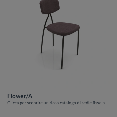
Flower/A
Clicca per scoprire un ricco catalogo di sedie fisse per stanze moderne: il modello Flower/A di Zamagna ti sta aspettando!