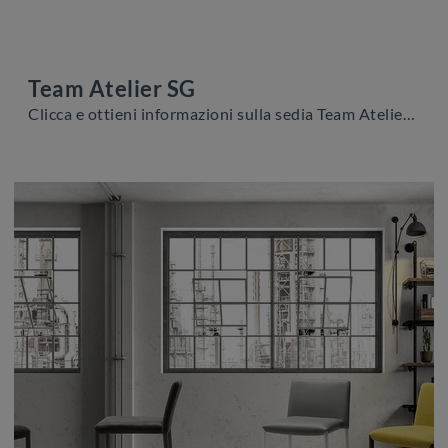
Team Atelier SG
Clicca e ottieni informazioni sulla sedia Team Atelier SG di Zamagna in tessuto: le più originali Sedie sgabelli moderne ti aspettano.