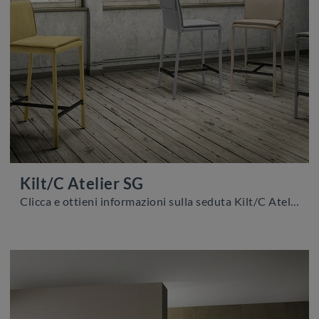
Kilt/C Atelier SG
Clicca e ottieni informazioni sulla seduta Kilt/C Atelier SG di Zamagna in pelle: le più originali Sedie sgabelli moderne ti aspettano.