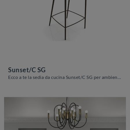
Sunset/C SG
Ecco a te la sedia da cucina Sunset/C SG per ambientazioni moderne, tra le più originali Sedie sgabelli di Zamagna.