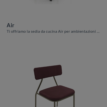
Air
Ti offriamo la sedia da cucina Air per ambientazioni moderne, tra le più belle Sedie fisse di Zamagna.