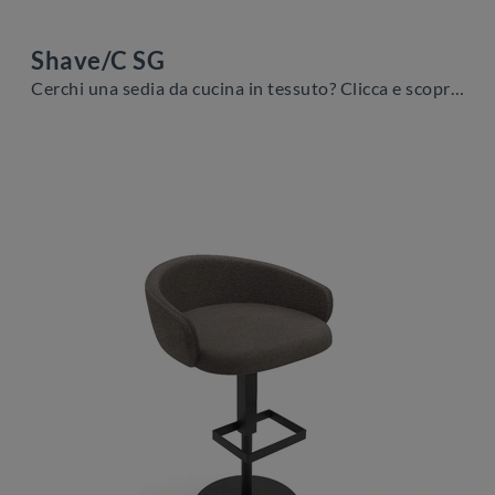
Shave/C SG
Cerchi una sedia da cucina in tessuto? Clicca e scopri il modello Shave/C SG di Zamagna per ultimare i tuoi locali alla perfezione.