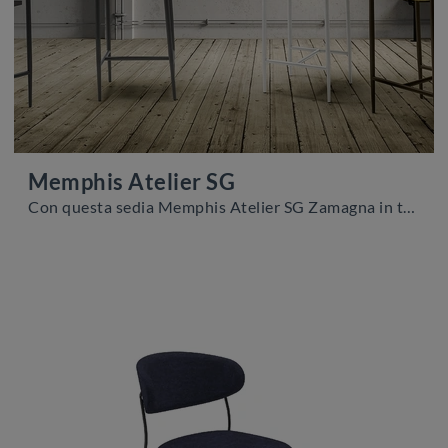
Memphis Atelier SG
Con questa sedia Memphis Atelier SG Zamagna in tessuto, una tra le nostre sedute sgabelli moderne, potrai impreziosire i tuoi interni.