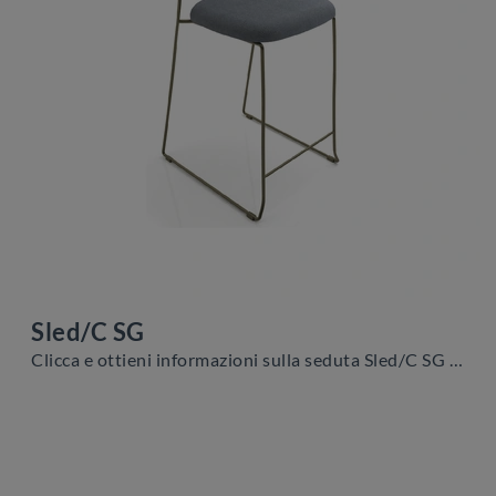
Sled/C SG
Clicca e ottieni informazioni sulla seduta Sled/C SG di Zamagna in tessuto: le più originali Sedie sgabelli moderne ti attendono.