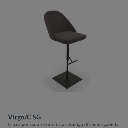
Virgo/C SG
Clicca per scoprire un ricco catalogo di sedie sgabelli per stanze moderne: il modello Virgo/C SG di Zamagna ti attende!