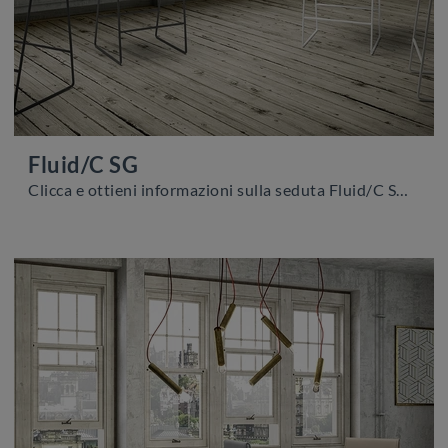
Fluid/C SG
Clicca e ottieni informazioni sulla seduta Fluid/C SG di Zamagna in tessuto: le più originali Sedie sgabelli moderne ti attendono.