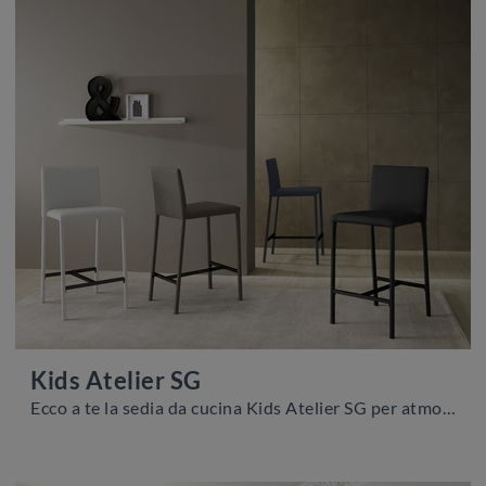
Kids Atelier SG
Ecco a te la sedia da cucina Kids Atelier SG per atmosfere moderne, tra le più belle Sedie sgabelli di Zamagna.