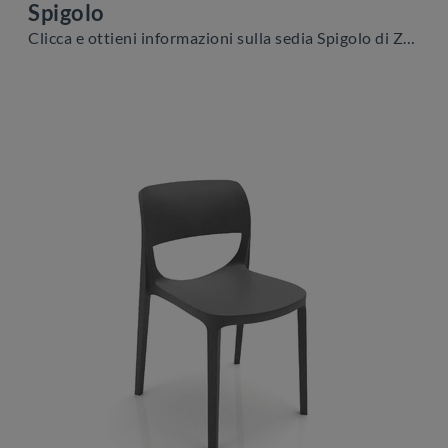
Spigolo
Clicca e ottieni informazioni sulla sedia Spigolo di Zamagna in plastica: le più esclusive Sedie fisse moderne ti aspettano.