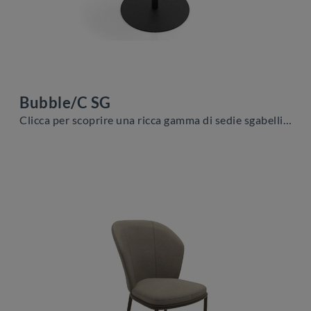
Bubble/C SG
Clicca per scoprire una ricca gamma di sedie sgabelli per stanze design: il modello Bubble/C SG di Zamagna ti attende!