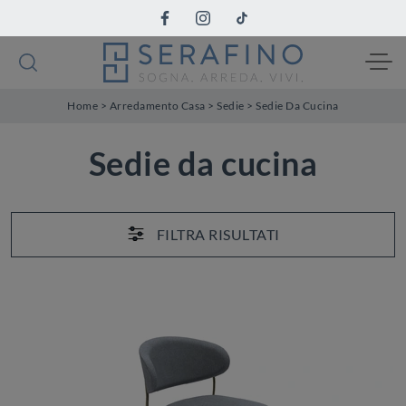
Home
>
Arredamento Casa
>
Sedie
>
Sedie Da Cucina
Sedie da cucina
FILTRA RISULTATI