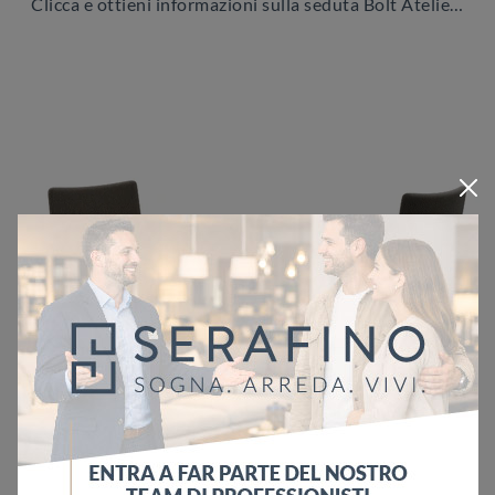
Clicca e ottieni informazioni sulla seduta Bolt Atelier SG di Zamagna in tessuto: le più belle Sedie sgabelli design ti aspettano.