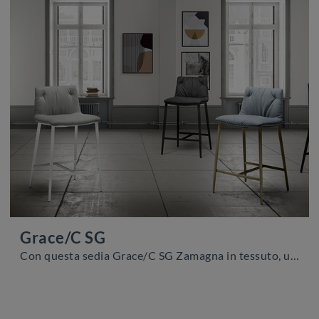
Grace/C SG
Con questa sedia Grace/C SG Zamagna in tessuto, una delle nostre sedute sgabelli moderne, potrai impreziosire i tuoi interni.