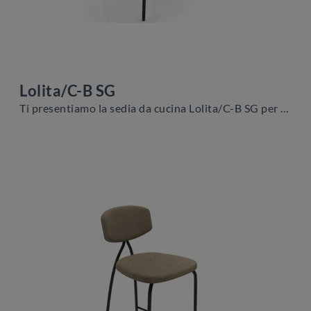
Lolita/C-B SG
Ti presentiamo la sedia da cucina Lolita/C-B SG per atmosfere moderne, tra le più originali Sedie sgabelli di Zamagna.