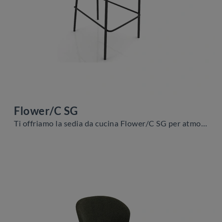
Flower/C SG
Ti offriamo la sedia da cucina Flower/C SG per atmosfere moderne, tra le più belle Sedie sgabelli di Zamagna.