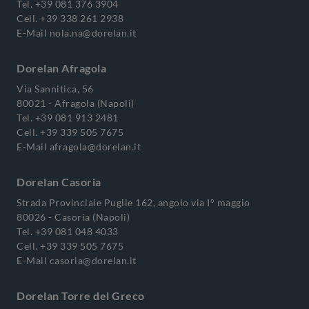
Tel.
+39 081 376 3904
Cell.
+39 338 261 2938
E-Mail
nola.na@dorelan.it
Dorelan Afragola
Via Sannitica, 56
80021 - Afragola (Napoli)
Tel.
+39 081 913 2481
Cell.
+39 339 505 7675
E-Mail
afragola@dorelan.it
Dorelan Casoria
Strada Provinciale Puglie 162, angolo via I° maggio
80026 - Casoria (Napoli)
Tel.
+39 081 048 4033
Cell.
+39 339 505 7675
E-Mail
casoria@dorelan.it
Dorelan Torre del Greco