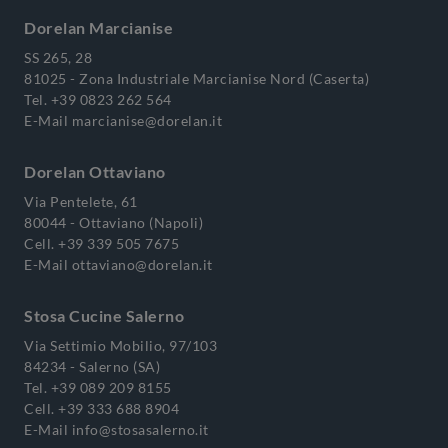
Dorelan Marcianise
SS 265, 28
81025 - Zona Industriale Marcianise Nord (Caserta)
Tel.
+39 0823 262 564
E-Mail
marcianise@dorelan.it
Dorelan Ottaviano
Via Pentelete, 61
80044 - Ottaviano (Napoli)
Cell.
+39 339 505 7675
E-Mail
ottaviano@dorelan.it
Stosa Cucine Salerno
Via Settimio Mobilio, 97/103
84234 - Salerno (SA)
Tel.
+39 089 209 8155
Cell.
+39 333 688 8904
E-Mail
info@stosasalerno.it