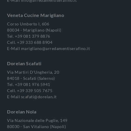
E-Mail
info@arredamentiserafino.it
Veneta Cucine Marigliano
Corso Umberto I, 606
80034 - Marigliano (Napoli)
Tel.
+39 081 379 8876
Cell.
+39 333 688 8904
E-Mail
marigliano@arredamentiserafino.it
Dorelan Scafati
Via Martiri D'Ungheria, 20
84018 - Scafati (Salerno)
Tel.
+39 081 976 5941
Cell.
+39 339 505 7675
E-Mail
scafati@dorelan.it
Dorelan Nola
Via Nazionale delle Puglie, 149
80030 - San Vitaliano (Napoli)