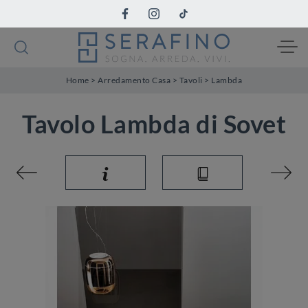
Home
>
Arredamento Casa
>
Tavoli
>
Lambda
Tavolo Lambda di Sovet