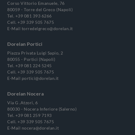
Corso Vittorio Emanuele, 76
80059 - Torre del Greco (Napoli)
Tel.
+39 081 393 6266
Cell.
+39 339 505 7675
E-Mail
torredelgreco@dorelan.it
Dorelan Portici
Piazza Privata Luigi Sapio, 2
80055 - Portici (Napoli)
Tel.
+39 081 224 5245
Cell.
+39 339 505 7675
E-Mail
portici@dorelan.it
Dorelan Nocera
Via G .Atzori, 6
80030 - Nocera Inferiore (Salerno)
Tel.
+39 081 259 7193
Cell.
+39 339 505 7675
E-Mail
nocera@dorelan.it