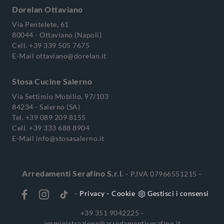
Dorelan Ottaviano
Via Pentelete, 61
80044 - Ottaviano (Napoli)
Cell.
+39 339 505 7675
E-Mail
ottaviano@dorelan.it
Stosa Cucine Salerno
Via Settimio Mobilio, 97/103
84234 - Salerno (SA)
Tel.
+39 089 209 8155
Cell.
+39 333 688 8904
E-Mail
info@stosasalerno.it
Arredamenti Serafino S.r.l.
-
-
P.IVA 07966551215
-
-
Privacy
Cookie
Gestisci i consensi
+39 351 9042225 -
amministrazione@arredamentiserafino.it