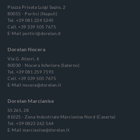
Piazza Privata Luigi Sapio, 2
80055 - Portici (Napoli)
Tel.
+39 081 224 5245
Cell.
+39 339 505 7675
E-Mail
portici@dorelan.it
Dorelan Nocera
Via G .Atzori, 6
80030 - Nocera Inferiore (Salerno)
Tel.
+39 081 259 7193
Cell.
+39 339 505 7675
E-Mail
nocera@dorelan.it
Dorelan Marcianise
SS 265, 28
81025 - Zona Industriale Marcianise Nord (Caserta)
Tel.
+39 0823 262 564
E-Mail
marcianise@dorelan.it