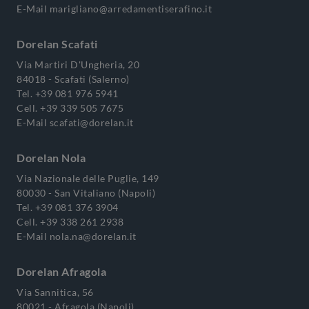
E-Mail
marigliano@arredamentiserafino.it
Dorelan Scafati
Via Martiri D'Ungheria, 20
84018 - Scafati (Salerno)
Tel.
+39 081 976 5941
Cell.
+39 339 505 7675
E-Mail
scafati@dorelan.it
Dorelan Nola
Via Nazionale delle Puglie, 149
80030 - San Vitaliano (Napoli)
Tel.
+39 081 376 3904
Cell.
+39 338 261 2938
E-Mail
nola.na@dorelan.it
Dorelan Afragola
Via Sannitica, 56
80021 - Afragola (Napoli)