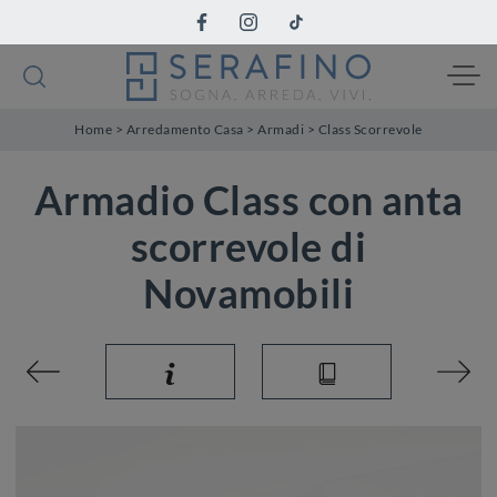
Home
>
Arredamento Casa
>
Armadi
>
Class Scorrevole
Armadio Class con anta
scorrevole di
Novamobili