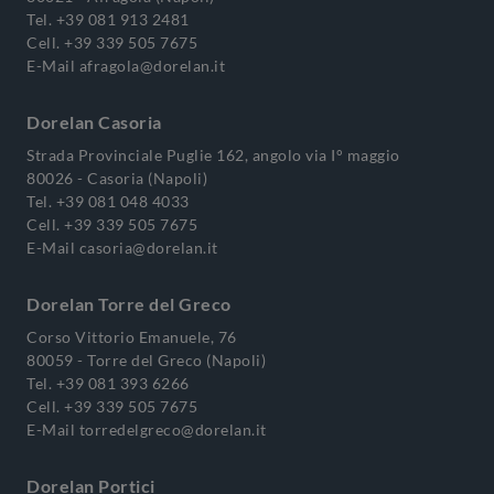
Tel.
+39 081 913 2481
Cell.
+39 339 505 7675
E-Mail
afragola@dorelan.it
Dorelan Casoria
Strada Provinciale Puglie 162, angolo via I° maggio
80026 - Casoria (Napoli)
Tel.
+39 081 048 4033
Cell.
+39 339 505 7675
E-Mail
casoria@dorelan.it
Dorelan Torre del Greco
Corso Vittorio Emanuele, 76
80059 - Torre del Greco (Napoli)
Tel.
+39 081 393 6266
Cell.
+39 339 505 7675
E-Mail
torredelgreco@dorelan.it
Dorelan Portici