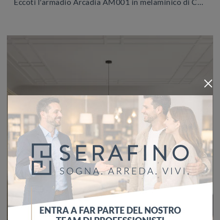
Eccoti l'armadio Arcadia AM001 in melaminico di Colombini Casa! Una ricca gamma di armadi a muro con ante battenti.