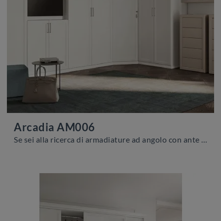
Arcadia AM006
Se sei alla ricerca di armadiature ad angolo con ante battenti, clicca e scopri l'armadio Arcadia AM006 di Colombini Casa in melaminico.