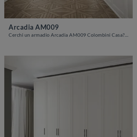
Arcadia AM009
Cerchi un armadio Arcadia AM009 Colombini Casa? Clicca subito! Gli armadi a muro con ante battenti ti aspettano.