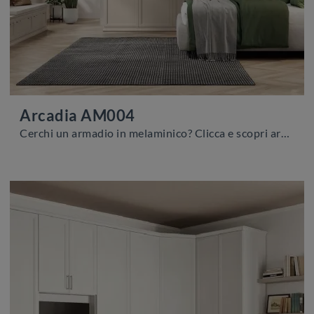
Arcadia AM004
Cerchi un armadio in melaminico? Clicca e scopri armadiature a muro con ante battenti di Colombini Casa.