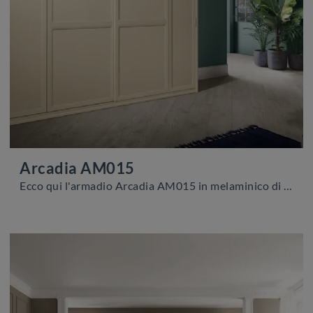
Arcadia AM015
Ecco qui l'armadio Arcadia AM015 in melaminico di Colombini Casa! Un ricco catalogo di armadi a muro con ante battenti.