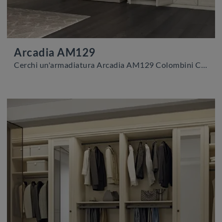
Arcadia AM129
Cerchi un'armadiatura Arcadia AM129 Colombini Casa? Clicca subito! Gli armadi a muro con ante battenti ti aspettano.