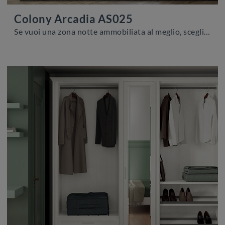
Colony Arcadia AS025
Se vuoi una zona notte ammobiliata al meglio, scegli l'armadio Colony Arcadia AS025 con ante battenti di Colombini Casa!