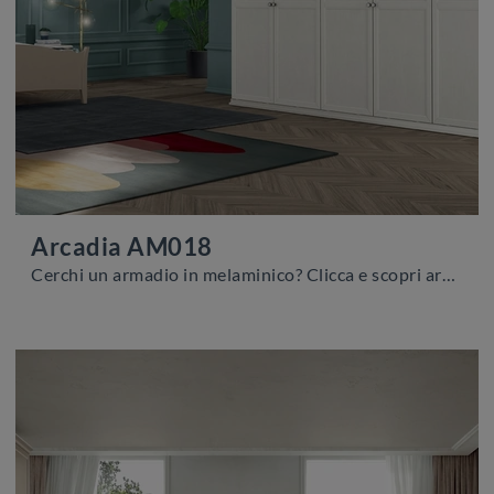
Arcadia AM018
Cerchi un armadio in melaminico? Clicca e scopri armadiature a muro con ante battenti di Colombini Casa.