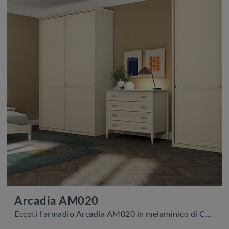
Arcadia AM020
Eccoti l'armadio Arcadia AM020 in melaminico di Colombini Casa! Una ricca gamma di armadi a muro con ante scorrevoli.