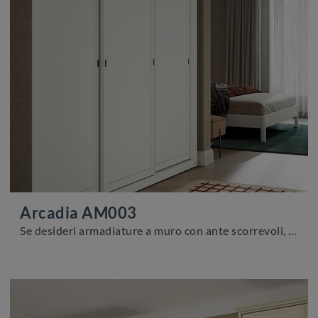
Arcadia AM003
Se desideri armadiature a muro con ante scorrevoli, clicca e scopri l'armadio Arcadia AM003 di Colombini Casa in melaminico.