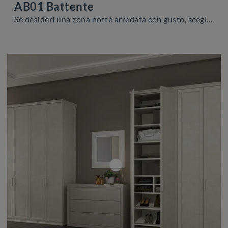
AB01 Battente
Se desideri una zona notte arredata con gusto, scegli l'armadio AB01 Battente con ante battenti di Scandola!