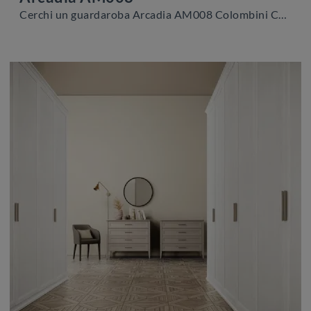
Cerchi un guardaroba Arcadia AM008 Colombini Casa? Clicca subito! Gli armadi a muro con ante scorrevoli ti attendono.