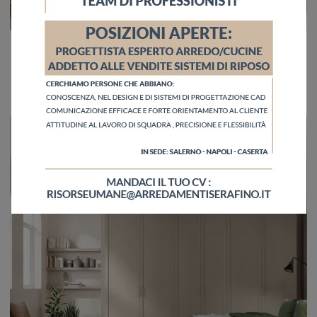
Arcadia AM002
Se vuoi una zona del riposo arredata con gusto, scegli l'armadio Arcadia AM002 con ante battenti di Colombini Casa!