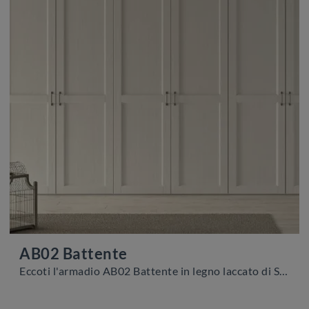
AB02 Battente
Eccoti l'armadio AB02 Battente in legno laccato di Scandola! Una ricca gamma di armadi a muro con ante battenti.