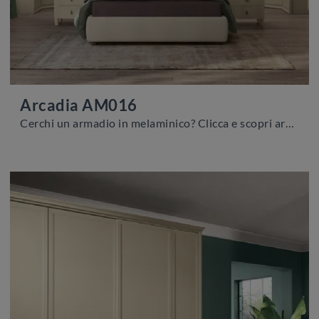
Arcadia AM016
Cerchi un armadio in melaminico? Clicca e scopri armadi a ponte con ante battenti di Colombini Casa.