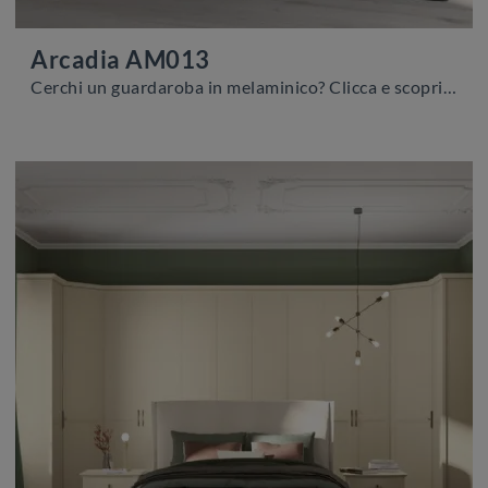
Arcadia AM013
Cerchi un guardaroba in melaminico? Clicca e scopri armadi a muro con ante scorrevoli di Colombini Casa.