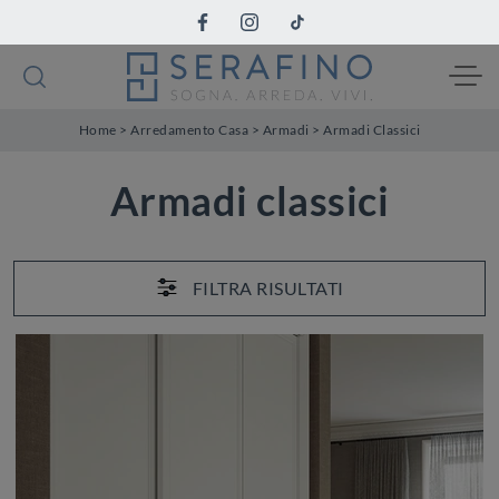
Home
>
Arredamento Casa
>
Armadi
>
Armadi Classici
Armadi classici
FILTRA RISULTATI