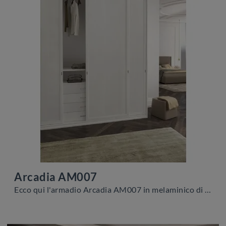
Arcadia AM007
Ecco qui l'armadio Arcadia AM007 in melaminico di Colombini Casa! Un ricco catalogo di armadi a muro con ante scorrevoli.