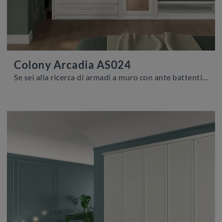
Colony Arcadia AS024
Se sei alla ricerca di armadi a muro con ante battenti, clicca e scopri l'armadio Colony Arcadia AS024 di Colombini Casa in melaminico.