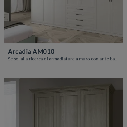
Arcadia AM010
Se sei alla ricerca di armadiature a muro con ante battenti, clicca e scopri l'armadio Arcadia AM010 di Colombini Casa in melaminico.