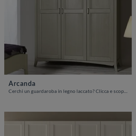
Arcanda
Cerchi un guardaroba in legno laccato? Clicca e scopri armadi a muro con ante battenti di Scandola.