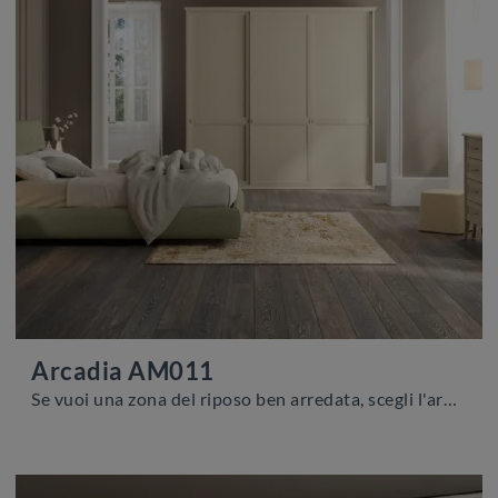
Arcadia AM011
Se vuoi una zona del riposo ben arredata, scegli l'armadio Arcadia AM011 con ante scorrevoli di Colombini Casa!