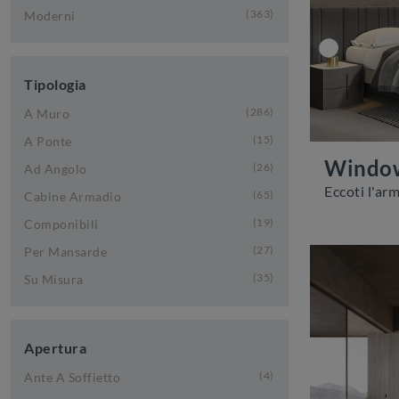
363
Moderni
Tipologia
286
A Muro
15
A Ponte
Windo
26
Ad Angolo
65
Cabine Armadio
19
Componibili
27
Per Mansarde
35
Su Misura
Apertura
4
Ante A Soffietto