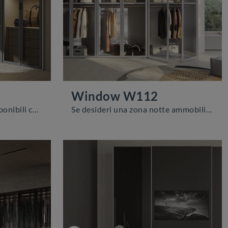
Window W112
Se cerchi armadiature componibili con ante battenti, clicca e scopri l'armadio Window N101 di Colombini Casa in vetro.
Se desideri una zona notte ammobiliata al meglio, scegli l'armadio Window W112 con ante battenti di Colombini Casa!