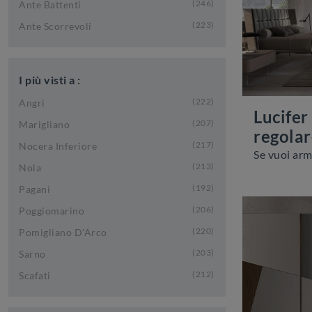
246
Ante Battenti
223
Ante Scorrevoli
I più visti a :
222
Angri
Lucifer
207
Marigliano
regolar
217
Nocera Inferiore
213
Nola
192
Pagani
206
Poggiomarino
220
Pomigliano D'Arco
203
Sarno
212
Scafati