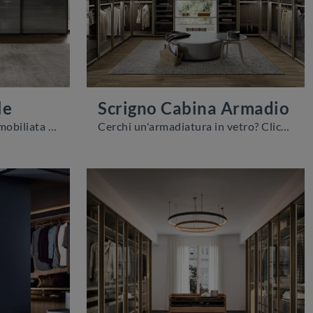
le
Scrigno Cabina Armadio
Se vuoi una zona notte ammobiliata al meglio, scegli l'armadio Scrigno Scorrevole con ante scorrevoli di Sangiacomo!
Cerchi un'armadiatura in vetro? Clicca e scopri armadiature cabine armadio con ante battenti di Sangiacomo.