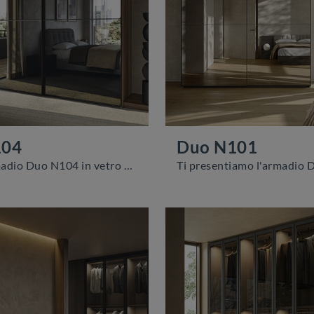
104
Duo N101
Eccoti l'armadio Duo N104 in vetro di Colombini Casa! Una ricca gamma di armadi a muro con ante scorrevoli.