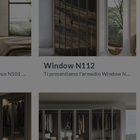
Window N112
Ti presentiamo l'armadio Duo N101 in vetro di Colombini Casa! Un ricco catalogo di armadi a muro con ante scorrevoli.
Ti presentiamo l'armadio Window N112 in vetro di Colombini Casa! Una ricca gamma di armadi su misura con ante battenti.