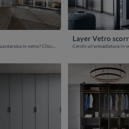
o
Layer Vetro scor
Cerchi un guardaroba in vetro? Clicca e scopri armadiature componibili con ante battenti di Sangiacomo.