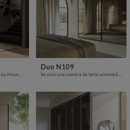
Duo N109
Se sei alla ricerca di armadi su misura con ante scorrevoli, clicca e scopri l'armadio Duo U109 di Colombini Casa in vetro.
Se vuoi una camera da letto ammobiliata al meglio, scegli l'armadio Duo N109 con ante scorrevoli di Colombini Casa!