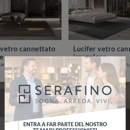
 vetro cannettato
Lucifer vetro can
e
irregolare
Se vuoi armadi a muro con ante battenti, clicca e scopri l'armadio Lucifer vetro cannettato regolare di Voltan in vetro.