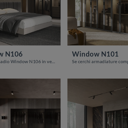
w N106
Window N101
Eccoti l'armadio Window N106 in vetro di Colombini Casa! Un ricco catalogo di armadi a muro con ante battenti.