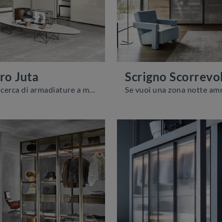
ro Juta
Scrigno Scorrevo
Se sei alla ricerca di armadiature a muro con ante scorrevoli, clicca e scopri l'armadio Ala Vetro Juta di Sangiacomo in vetro.