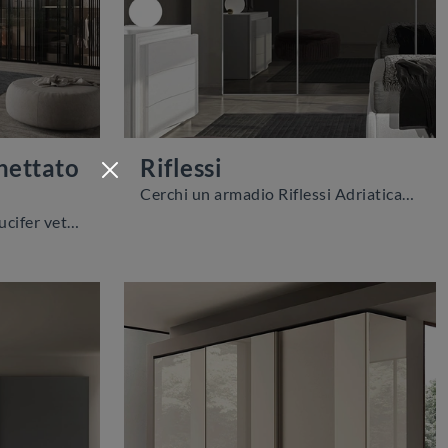
nettato
Riflessi
Cerchi un armadio Riflessi Adriatica? Clicca subito! Gli armadi a muro con ante scorrevoli ti attendono.
Ti presentiamo l'armadio Lucifer vetro cannettato irregolare in vetro di Voltan! Un ricco catalogo di armadi a muro con ante battenti.