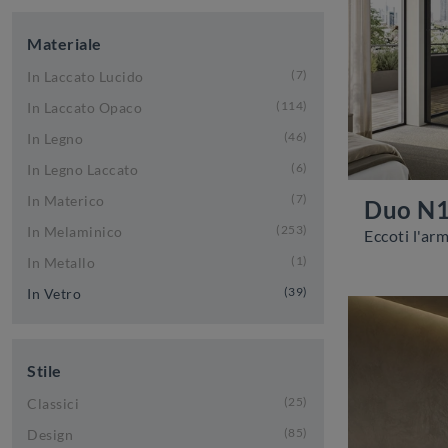
Materiale
7
In Laccato Lucido
114
In Laccato Opaco
46
In Legno
6
In Legno Laccato
7
In Materico
Duo N
253
In Melaminico
1
In Metallo
39
In Vetro
Stile
25
Classici
85
Design