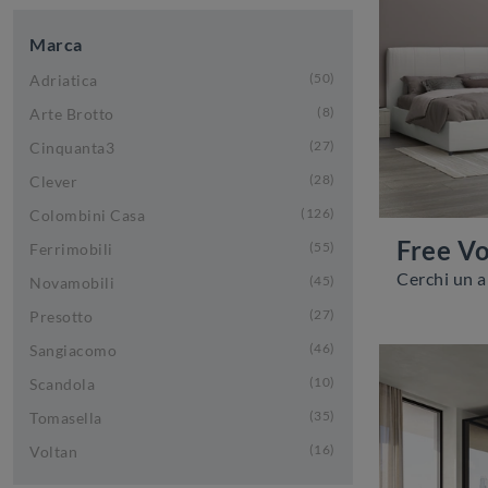
Marca
50
Adriatica
8
Arte Brotto
27
Cinquanta3
28
Clever
126
Colombini Casa
Free V
55
Ferrimobili
45
Novamobili
27
Presotto
46
Sangiacomo
10
Scandola
35
Tomasella
16
Voltan