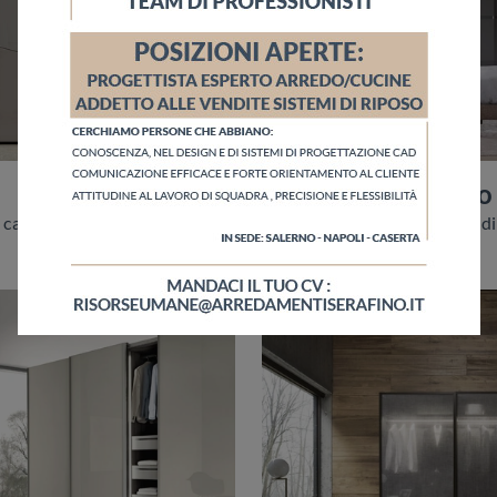
Horizontal Vetro
Se vuoi una camera da letto arredata con gusto, scegli l'armadio Sector con ante scorrevoli di Adriatica!