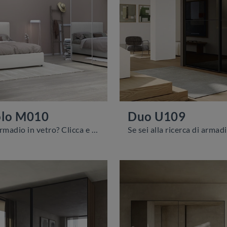
olo M010
Duo U109
Cerchi un armadio in vetro? Clicca e scopri armadiature a muro con ante scorrevoli di Colombini Casa.