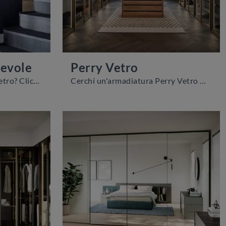
revole
Perry Vetro
Cerchi un'armadiatura in vetro? Clicca e scopri armadi a muro con ante scorrevoli di Novamobili.
Cerchi un'armadiatura Perry Vetro Novamobili? Clicca subito! Gli armadi a muro con ante battenti ti aspettano.