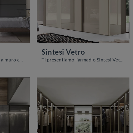
Sintesi Vetro
Se sei alla ricerca di armadi a muro con ante scorrevoli, clicca e scopri l'armadio Horizontal Vetro di Sangiacomo in vetro.
Ti presentiamo l'armadio Sintesi Vetro in vetro di Sangiacomo! Un ricco catalogo di armadi a muro con ante scorrevoli.