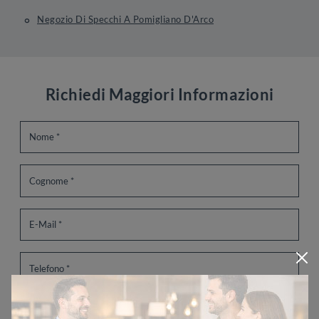
Negozio Di Specchi A Pomigliano D'Arco
Richiedi Maggiori Informazioni