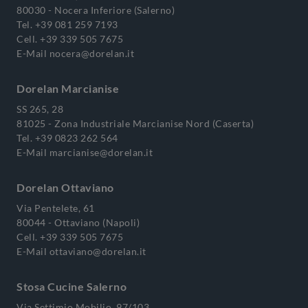
80030 - Nocera Inferiore (Salerno)
Tel.
+39 081 259 7193
Cell.
+39 339 505 7675
E-Mail
nocera@dorelan.it
Dorelan Marcianise
SS 265, 28
81025 - Zona Industriale Marcianise Nord (Caserta)
Tel.
+39 0823 262 564
E-Mail
marcianise@dorelan.it
Dorelan Ottaviano
Via Pentelete, 61
80044 - Ottaviano (Napoli)
Cell.
+39 339 505 7675
E-Mail
ottaviano@dorelan.it
Stosa Cucine Salerno
Via Settimio Mobilio, 97/103