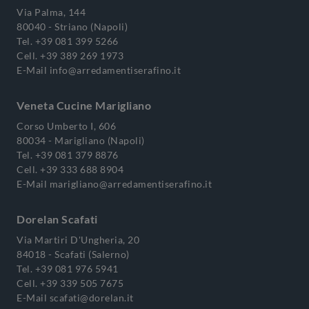
Via Palma, 144
80040 - Striano (Napoli)
Tel.
+39 081 399 5266
Cell.
+39 389 269 1973
E-Mail
info@arredamentiserafino.it
Veneta Cucine Marigliano
Corso Umberto I, 606
80034 - Marigliano (Napoli)
Tel.
+39 081 379 8876
Cell.
+39 333 688 8904
E-Mail
marigliano@arredamentiserafino.it
Dorelan Scafati
Via Martiri D'Ungheria, 20
84018 - Scafati (Salerno)
Tel.
+39 081 976 5941
Cell.
+39 339 505 7675
E-Mail
scafati@dorelan.it