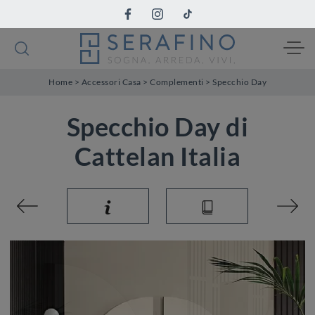
Home
>
Accessori Casa
>
Complementi
>
Specchio Day
Specchio Day di
Cattelan Italia