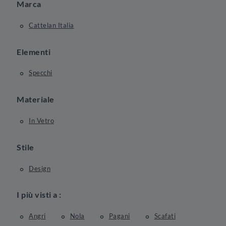
Marca
Cattelan Italia
Elementi
Specchi
Materiale
In Vetro
Stile
Design
I più visti a :
Angri
Nola
Pagani
Scafati