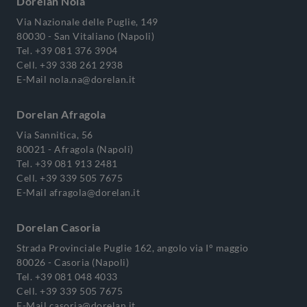
Dorelan Nola
Via Nazionale delle Puglie, 149
80030 - San Vitaliano (Napoli)
Tel.
+39 081 376 3904
Cell.
+39 338 261 2938
E-Mail
nola.na@dorelan.it
Dorelan Afragola
Via Sannitica, 56
80021 - Afragola (Napoli)
Tel.
+39 081 913 2481
Cell.
+39 339 505 7675
E-Mail
afragola@dorelan.it
Dorelan Casoria
Strada Provinciale Puglie 162, angolo via I° maggio
80026 - Casoria (Napoli)
Tel.
+39 081 048 4033
Cell.
+39 339 505 7675
E-Mail
casoria@dorelan.it