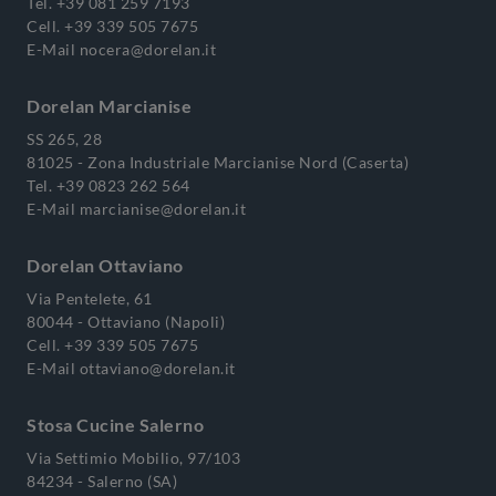
Tel.
+39 081 259 7193
Cell.
+39 339 505 7675
E-Mail
nocera@dorelan.it
Dorelan Marcianise
SS 265, 28
81025 - Zona Industriale Marcianise Nord (Caserta)
Tel.
+39 0823 262 564
E-Mail
marcianise@dorelan.it
Dorelan Ottaviano
Via Pentelete, 61
80044 - Ottaviano (Napoli)
Cell.
+39 339 505 7675
E-Mail
ottaviano@dorelan.it
Stosa Cucine Salerno
Via Settimio Mobilio, 97/103
84234 - Salerno (SA)