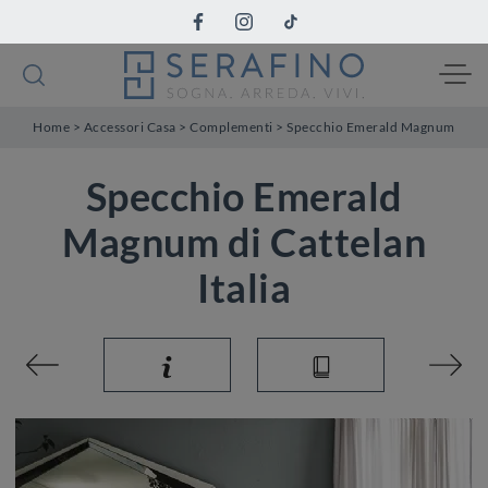
Home
>
Accessori Casa
>
Complementi
>
Specchio Emerald Magnum
Specchio Emerald
Magnum di Cattelan
Italia