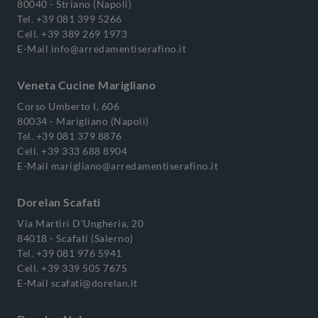
80040 - Striano (Napoli)
Tel.
+39 081 399 5266
Cell.
+39 389 269 1973
E-Mail
info@arredamentiserafino.it
Veneta Cucine Marigliano
Corso Umberto I, 606
80034 - Marigliano (Napoli)
Tel.
+39 081 379 8876
Cell.
+39 333 688 8904
E-Mail
marigliano@arredamentiserafino.it
Dorelan Scafati
Via Martiri D'Ungheria, 20
84018 - Scafati (Salerno)
Tel.
+39 081 976 5941
Cell.
+39 339 505 7675
E-Mail
scafati@dorelan.it