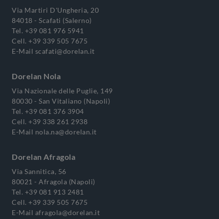
Via Martiri D'Ungheria, 20
84018 - Scafati (Salerno)
Tel.
+39 081 976 5941
Cell.
+39 339 505 7675
E-Mail
scafati@dorelan.it
Dorelan Nola
Via Nazionale delle Puglie, 149
80030 - San Vitaliano (Napoli)
Tel.
+39 081 376 3904
Cell.
+39 338 261 2938
E-Mail
nola.na@dorelan.it
Dorelan Afragola
Via Sannitica, 56
80021 - Afragola (Napoli)
Tel.
+39 081 913 2481
Cell.
+39 339 505 7675
E-Mail
afragola@dorelan.it