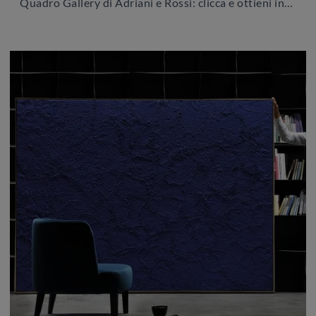
Quadro Gallery di Adriani e Rossi: clicca e ottieni informazioni sui Complementi e quadri design in materico del noto e rinomato marchio!