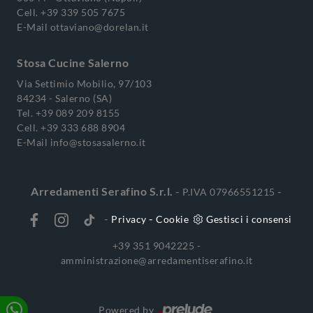
Cell.
+39 339 505 7675
E-Mail
ottaviano@dorelan.it
Stosa Cucine Salerno
Via Settimio Mobilio, 97/103
84234 - Salerno (SA)
Tel.
+39 089 209 8155
Cell.
+39 333 688 8904
E-Mail
info@stosasalerno.it
Arredamenti Serafino S.r.l.
-
-
P.IVA 07966551215
-
-
Privacy
Cookie
Gestisci i consensi
+39 351 9042225 -
amministrazione@arredamentiserafino.it
Powered by