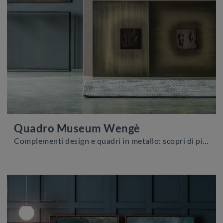
Quadro Museum Wengè
Complementi design e quadri in metallo: scopri di più sul modello Quadro Museum Wengè di Adriani e Rossi e potrai arricchire i tuoi interni.