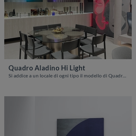
Quadro Aladino Hi Light
Si addice a un locale di ogni tipo il modello di Quadro Aladino Hi Light di Adriani e Rossi che vedi: completerà i mobili di casa coniugando ...