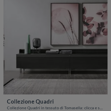
Collezione Quadri
Collezione Quadri in tessuto di Tomasella: clicca e scopri di più sui Complementi e quadri moderni in tessuto del rinomato marchio!