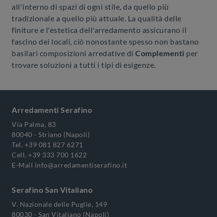
all'interno di spazi di ogni stile, da quello più
tradizionale a quello più attuale. La qualità delle
finiture e l'estetica dell'arredamento assicurano il
fascino dei locali, ciò nonostante spesso non bastano
basilari composizioni arredative di
Complementi
per
trovare soluzioni a tutti i tipi di esigenze.
Arredamenti Serafino
Via Palma, 83
80040 - Striano (Napoli)
Tel.
+39 081 827 6271
Cell.
+39 333 700 1622
E-Mail
info@arredamentiserafino.it
Serafino San Vitaliano
V. Nazionale delle Puglie, 149
80030 - San Vitaliano (Napoli)