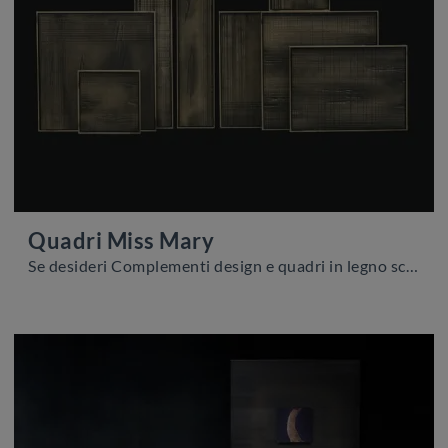
Quadri Miss Mary
Se desideri Complementi design e quadri in legno scopri di più sul modello Quadri Miss Mary del brand Adriani e Rossi.