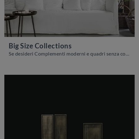
Big Size Collections
Se desideri Complementi moderni e quadri senza cornice scopri di più sul modello Big Size Collections del marchio Caos Creativo by Rossi&Co.