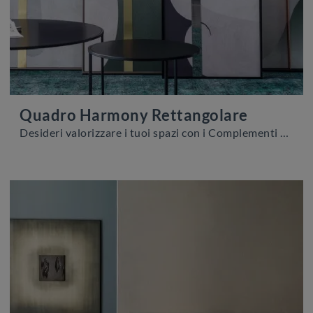
Quadro Harmony Rettangolare
Desideri valorizzare i tuoi spazi con i Complementi Adriani e Rossi? Ti presentiamo molteplici modelli di quadri in materico come Quadro Harmony ...