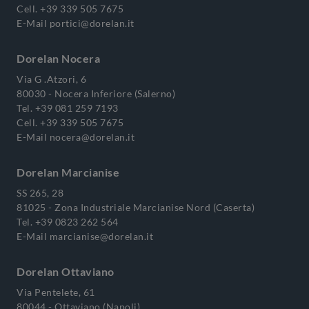
Cell.
+39 339 505 7675
E-Mail
portici@dorelan.it
Dorelan Nocera
Via G .Atzori, 6
80030 - Nocera Inferiore (Salerno)
Tel.
+39 081 259 7193
Cell.
+39 339 505 7675
E-Mail
nocera@dorelan.it
Dorelan Marcianise
SS 265, 28
81025 - Zona Industriale Marcianise Nord (Caserta)
Tel.
+39 0823 262 564
E-Mail
marcianise@dorelan.it
Dorelan Ottaviano
Via Pentelete, 61
80044 - Ottaviano (Napoli)