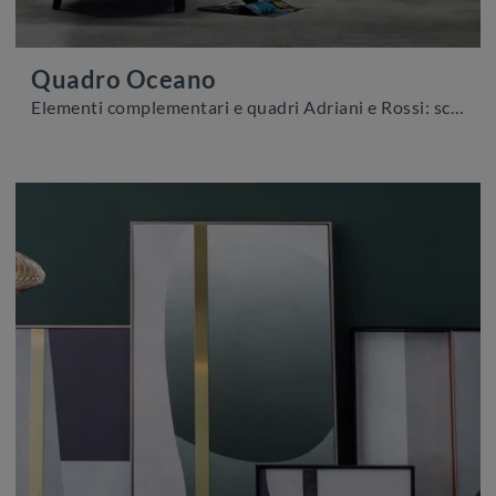
Quadro Oceano
Elementi complementari e quadri Adriani e Rossi: scopri come completare i tuoi spazi design con il modello Quadro Oceano.