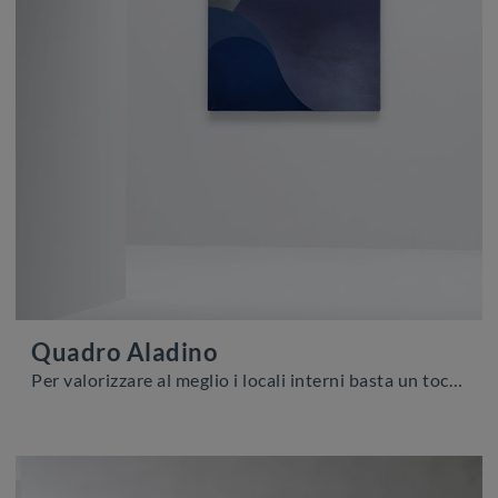
Quadro Aladino
Per valorizzare al meglio i locali interni basta un tocco sapiente da ottenere inserendo in mezzo ai restanti pezzi d'arredo alcuni Complementi di ...