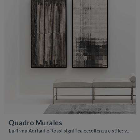
Quadro Murales
La firma Adriani e Rossi significa eccellenza e stile: visitare il nostro negozio vuol dire affidarsi alla pluriennale esperienza e passione del ...