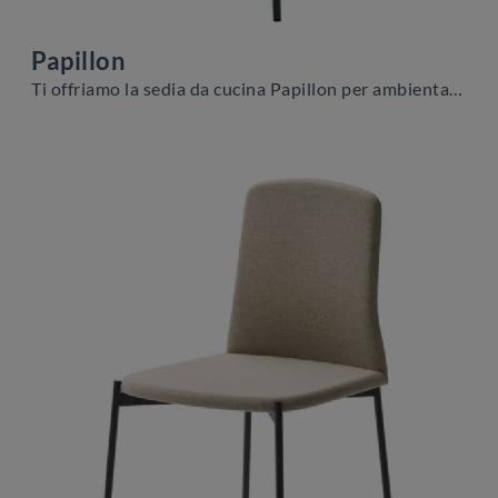
Papillon
Ti offriamo la sedia da cucina Papillon per ambientazioni moderne, tra le più esclusive Sedie fisse di Veneta Cucine.