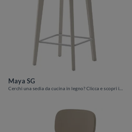
Maya SG
Cerchi una sedia da cucina in legno? Clicca e scopri il modello Maya SG di Veneta Cucine per ultimare i tuoi locali perfettamente.