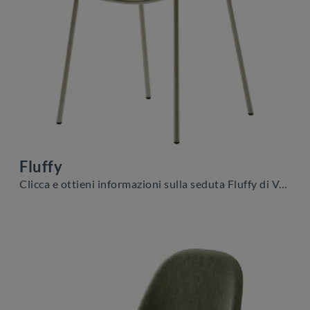
Fluffy
Clicca e ottieni informazioni sulla seduta Fluffy di Veneta Cucine in tessuto: le più originali Sedie fisse moderne ti aspettano.