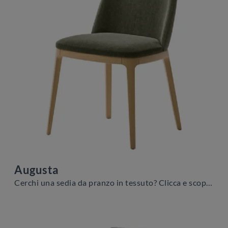
Augusta
Cerchi una sedia da pranzo in tessuto? Clicca e scopri il modello Augusta di Veneta Cucine per ultimare i tuoi locali perfettamente.