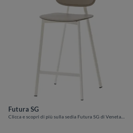
Futura SG
Clicca e scopri di più sulla sedia Futura SG di Veneta Cucine in plastica: le più esclusive Sedie sgabelli moderne ti aspettano.