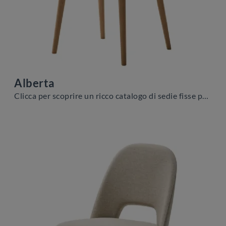
Alberta
Clicca per scoprire un ricco catalogo di sedie fisse per stanze moderne: il modello Alberta di Veneta Cucine ti sta aspettando!