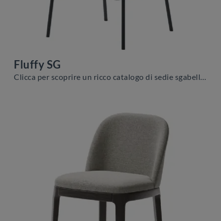
Fluffy SG
Clicca per scoprire un ricco catalogo di sedie sgabelli per stanze moderne: il modello Fluffy SG di Veneta Cucine ti sta aspettando!