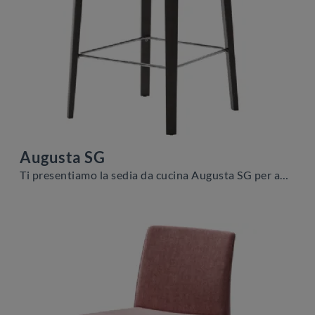
Augusta SG
Ti presentiamo la sedia da cucina Augusta SG per ambientazioni moderne, tra le più esclusive Sedie sgabelli di Veneta Cucine.