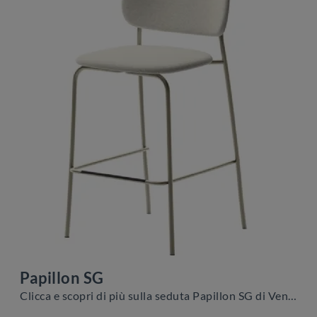
Papillon SG
Clicca e scopri di più sulla seduta Papillon SG di Veneta Cucine in tessuto: le più esclusive Sedie sgabelli moderne ti aspettano.