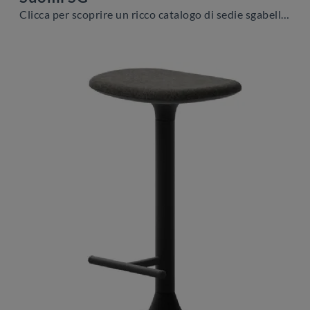
Clicca per scoprire un ricco catalogo di sedie sgabelli per stanze moderne: il modello Suomi SG di Veneta Cucine ti attende!