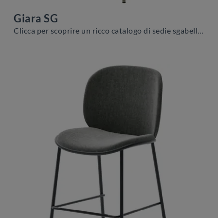
Giara SG
Clicca per scoprire un ricco catalogo di sedie sgabelli per stanze moderne: il modello Giara SG di Veneta Cucine ti sta aspettando!