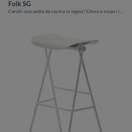
Folk SG
Cerchi una sedia da cucina in legno? Clicca e scopri il modello Folk SG di Veneta Cucine per ultimare i tuoi interni perfettamente.