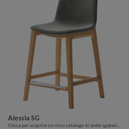
Alessia SG
Clicca per scoprire un ricco catalogo di sedie sgabelli per stanze moderne: il modello Alessia SG di Veneta Cucine ti attende!