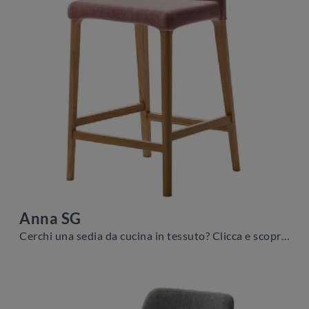
Anna SG
Cerchi una sedia da cucina in tessuto? Clicca e scopri il modello Anna SG di Veneta Cucine per completare i tuoi locali perfettamente.