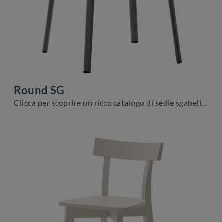
Round SG
Clicca per scoprire un ricco catalogo di sedie sgabelli per stanze moderne: il modello Round SG di Veneta Cucine ti aspetta!