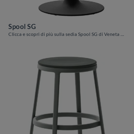
Spool SG
Clicca e scopri di più sulla sedia Spool SG di Veneta Cucine in tessuto: le più esclusive Sedie sgabelli moderne ti aspettano.