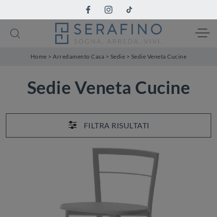
Home
>
Arredamento Casa
>
Sedie
>
Sedie Veneta Cucine
Sedie Veneta Cucine
FILTRA RISULTATI