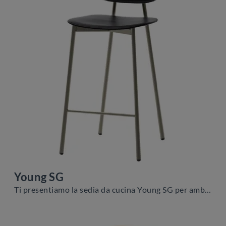
Young SG
Ti presentiamo la sedia da cucina Young SG per ambientazioni moderne, tra le più originali Sedie sgabelli di Veneta Cucine.