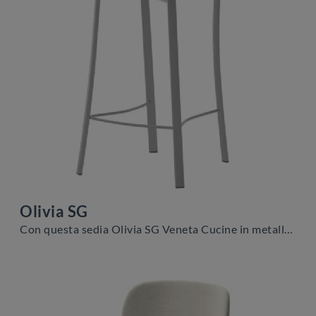
Olivia SG
Con questa sedia Olivia SG Veneta Cucine in metallo, una tra le nostre sedute sgabelli moderne, potrai completare i tuoi interni.