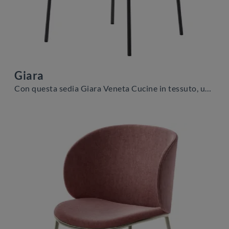
Giara
Con questa sedia Giara Veneta Cucine in tessuto, una tra le nostre sedute fisse moderne, potrai completare i tuoi interni.