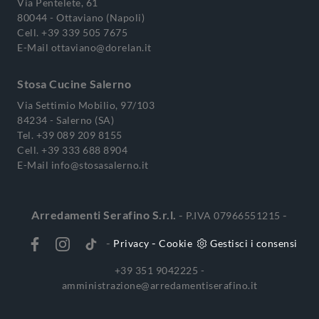
Via Pentelete, 61
80044 - Ottaviano (Napoli)
Cell.
+39 339 505 7675
E-Mail
ottaviano@dorelan.it
Stosa Cucine Salerno
Via Settimio Mobilio, 97/103
84234 - Salerno (SA)
Tel.
+39 089 209 8155
Cell.
+39 333 688 8904
E-Mail
info@stosasalerno.it
Arredamenti Serafino S.r.l.
-
-
P.IVA 07966551215
-
-
Privacy
Cookie
Gestisci i consensi
+39 351 9042225 -
amministrazione@arredamentiserafino.it