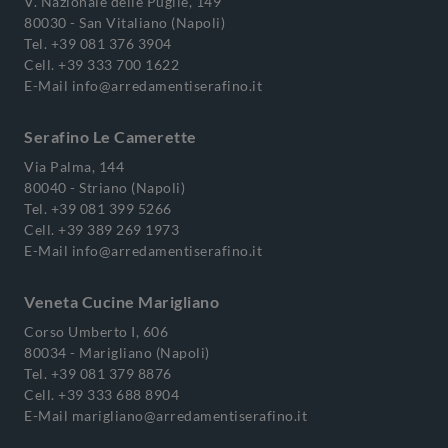
V. Nazionale delle Puglie, 149
80030 - San Vitaliano (Napoli)
Tel.
+39 081 376 3904
Cell.
+39 333 700 1622
E-Mail
info@arredamentiserafino.it
Serafino Le Camerette
Via Palma, 144
80040 - Striano (Napoli)
Tel.
+39 081 399 5266
Cell.
+39 389 269 1973
E-Mail
info@arredamentiserafino.it
Veneta Cucine Marigliano
Corso Umberto I, 606
80034 - Marigliano (Napoli)
Tel.
+39 081 379 8876
Cell.
+39 333 688 8904
E-Mail
marigliano@arredamentiserafino.it