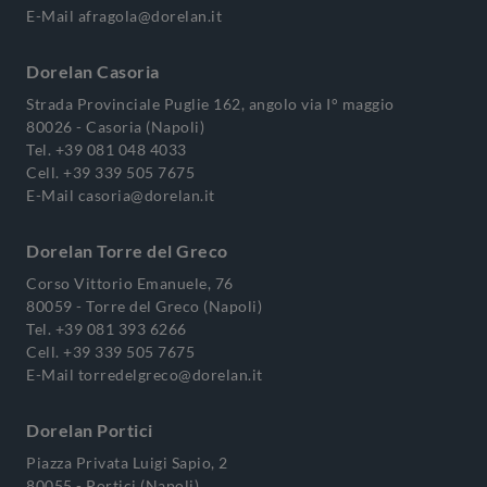
E-Mail
afragola@dorelan.it
Dorelan Casoria
Strada Provinciale Puglie 162, angolo via I° maggio
80026 - Casoria (Napoli)
Tel.
+39 081 048 4033
Cell.
+39 339 505 7675
E-Mail
casoria@dorelan.it
Dorelan Torre del Greco
Corso Vittorio Emanuele, 76
80059 - Torre del Greco (Napoli)
Tel.
+39 081 393 6266
Cell.
+39 339 505 7675
E-Mail
torredelgreco@dorelan.it
Dorelan Portici
Piazza Privata Luigi Sapio, 2
80055 - Portici (Napoli)