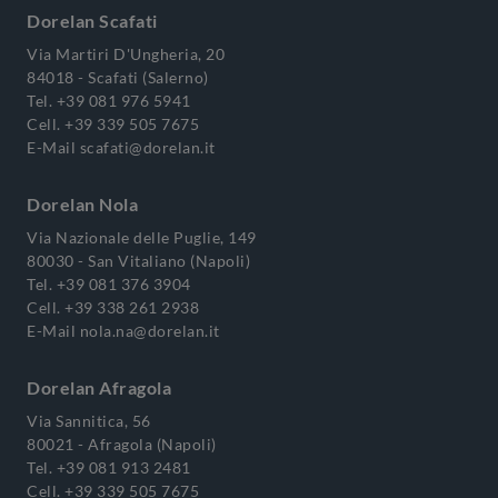
Dorelan Scafati
Via Martiri D'Ungheria, 20
84018 - Scafati (Salerno)
Tel.
+39 081 976 5941
Cell.
+39 339 505 7675
E-Mail
scafati@dorelan.it
Dorelan Nola
Via Nazionale delle Puglie, 149
80030 - San Vitaliano (Napoli)
Tel.
+39 081 376 3904
Cell.
+39 338 261 2938
E-Mail
nola.na@dorelan.it
Dorelan Afragola
Via Sannitica, 56
80021 - Afragola (Napoli)
Tel.
+39 081 913 2481
Cell.
+39 339 505 7675