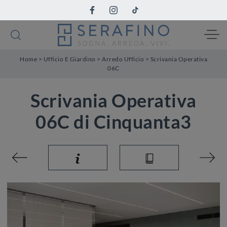
Home
>
Ufficio E Giardino
>
Arredo Ufficio
>
Scrivania Operativa
06C
Scrivania Operativa
06C di Cinquanta3