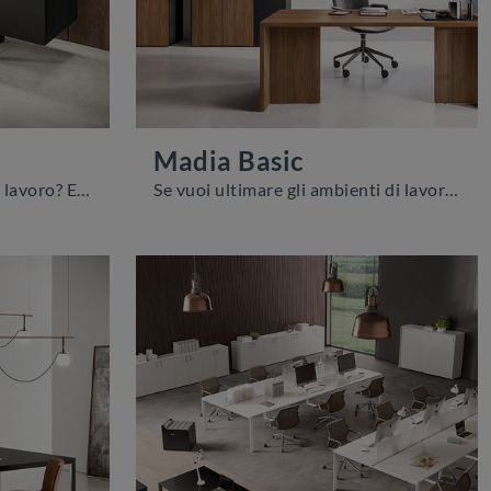
Madia Basic
Vuoi progettare gli spazi di lavoro? Ecco qui diverse proposte di armadi per ufficio in melaminico, come il modello Madia Horizon di About Office.
Se vuoi ultimare gli ambienti di lavoro, ti presentiamo il modello Madia Basic di About Office tra differenti soluzioni di armadi per ufficio.