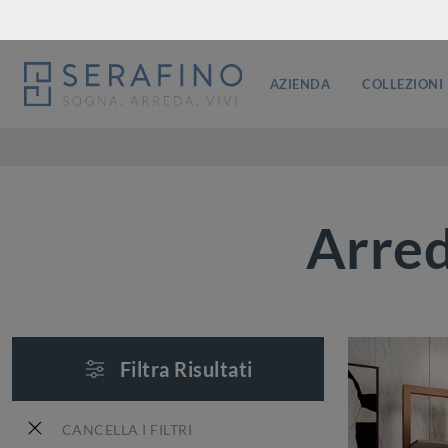
AZIENDA
COLLEZIONI
Arred
Filtra Risultati
CANCELLA I FILTRI