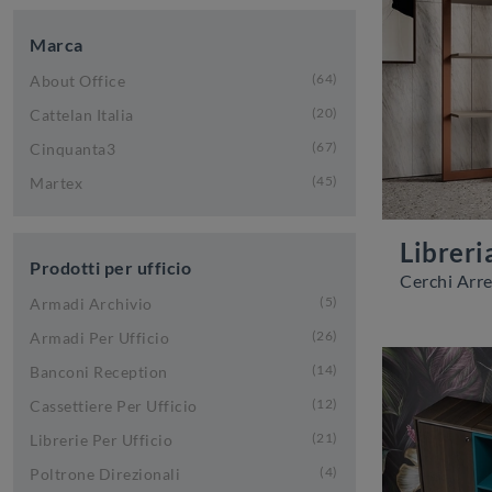
Marca
64
About Office
20
Cattelan Italia
67
Cinquanta3
45
Martex
Libreri
Prodotti per ufficio
5
Armadi Archivio
26
Armadi Per Ufficio
14
Banconi Reception
12
Cassettiere Per Ufficio
21
Librerie Per Ufficio
4
Poltrone Direzionali