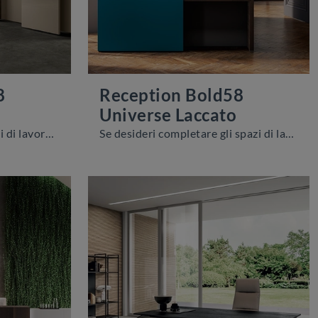
8
Reception Bold58
Universe Laccato
Se vuoi completare gli spazi di lavoro, ti presentiamo il modello Reception Bold58 Universe Vetro di About Office tra differenti soluzioni di banconi ...
Se desideri completare gli spazi di lavoro, ti presentiamo il modello Reception Bold58 Universe Laccato di About Office tra differenti soluzioni di ...