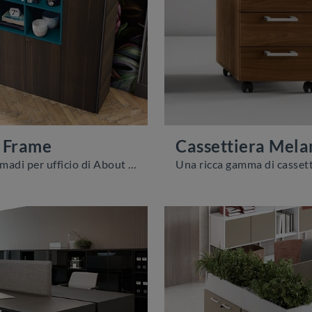
 Frame
Cassettiera Mela
Se cerchi armadi per ufficio di About Office, clicca e ottieni informazioni sul modello Bold58 Frame in melaminico per gli ambienti di lavoro!