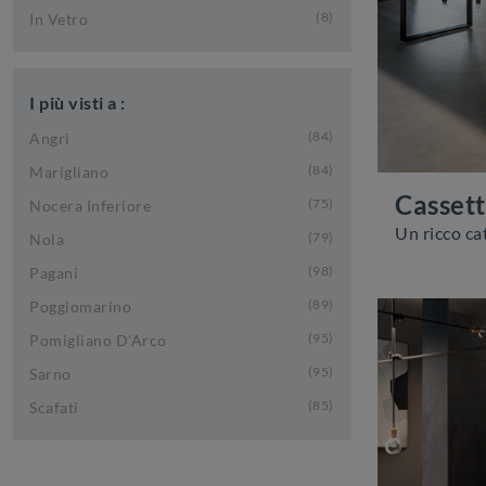
8
In Vetro
I più visti a :
84
Angri
84
Marigliano
Cassett
75
Nocera Inferiore
79
Nola
98
Pagani
89
Poggiomarino
95
Pomigliano D'Arco
95
Sarno
85
Scafati