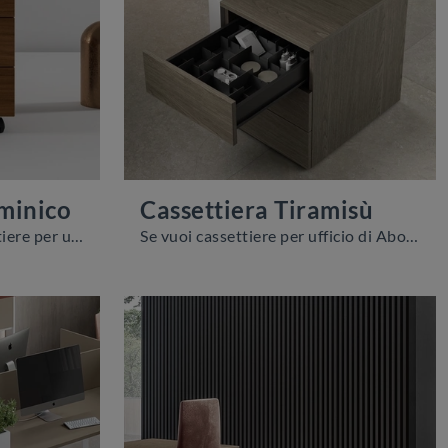
minico
Cassettiera Tiramisù
Una ricca gamma di cassettiere per ufficio in melaminico ti attende! Il modello Cassettiera Melaminico di About Office ti attende!
Se vuoi cassettiere per ufficio di About Office, clicca e ottieni informazioni sul modello Cassettiera Tiramisù in melaminico per l'ambiente ...