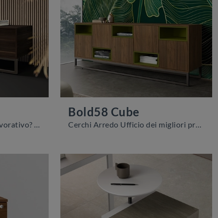
Bold58 Cube
Vuoi allestire l'ambiente lavorativo? Ti presentiamo differenti proposte di armadi per ufficio in melaminico, come il modello Bold58 Flix di About ...
Cerchi Arredo Ufficio dei migliori produttori? Scopri le differenti soluzioni di armadi per ufficio in melaminico, come il modello Bold58 Cube di ...