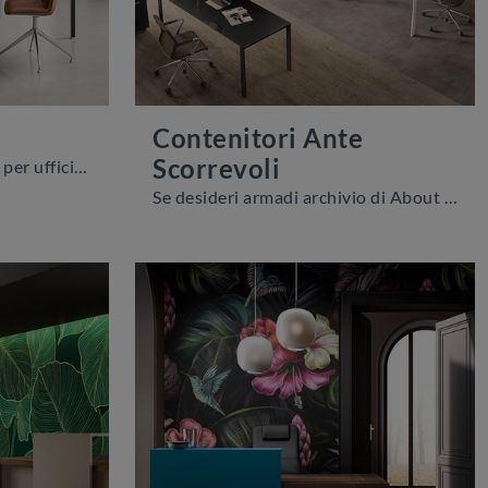
Contenitori Ante
Scorrevoli
Se sei alla ricerca di armadi per ufficio di About Office, clicca e scopri di più sul modello Contenitore in melaminico per uffici operativi e ...
Se desideri armadi archivio di About Office, clicca e scopri di più sul modello Contenitori Ante Scorrevoli in melaminico per gli spazi di lavoro!