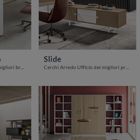
o
Slide
Cerchi Arredo Ufficio dei migliori brand? Scopri le diverse proposte di armadi per ufficio in melaminico, come il modello Mobile Filo Piano di About ...
Cerchi Arredo Ufficio dei migliori produttori? Scopri le differenti soluzioni di armadi per ufficio in melaminico, come il modello Slide di About ...