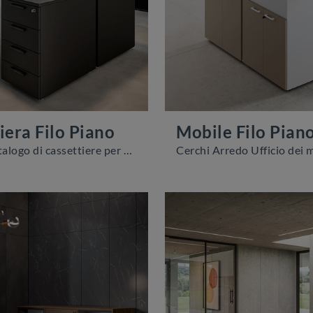
iera Filo Piano
Mobile Filo Pian
Un ricco catalogo di cassettiere per ufficio in melaminico ti aspetta! Il modello Cassettiera Filo Piano di About Office ti aspetta!