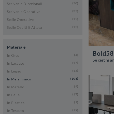
50
Scrivanie Direzionali
37
Scrivanie Operative
15
Sedie Operative
12
Sedie Ospiti E Attesa
Materiale
Bold58
4
In Gres
17
In Laccato
13
In Legno
108
In Melaminico
9
In Metallo
17
In Pelle
1
In Plastica
19
In Tessuto