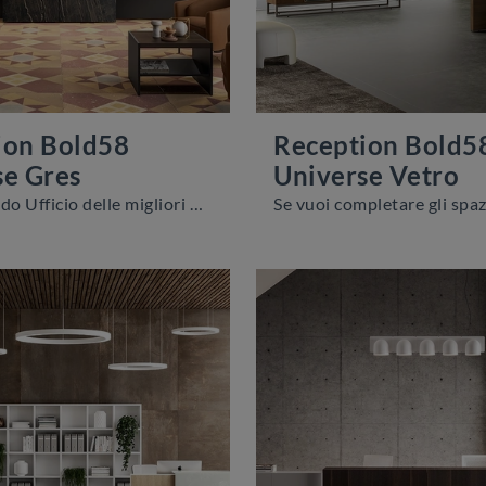
ion Bold58
Reception Bold5
se Gres
Universe Vetro
Cerchi Arredo Ufficio delle migliori marche? Scopri le differenti soluzioni di banconi reception in melaminico, come il modello Reception Bold58 ...