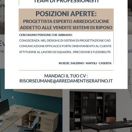
Evolution
Madia Horizon
Vuoi allestire gli spazi di lavoro? Ecco qui varie proposte di armadi per ufficio in melaminico, come il modello Madia Evolution di About Office.