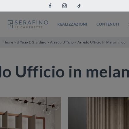
REALIZZAZIONI
CONTENUTI
Home
>
Ufficio E Giardino
>
Arredo Ufficio
>
Arredo Ufficio In Melaminico
o Ufficio in mela