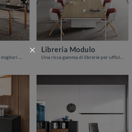
Libreria Modulo
Cerchi Arredo Ufficio delle migliori marche? Scopri le diverse proposte di librerie per ufficio in melaminico, come il modello Libreria Level di ...
Una ricca gamma di librerie per ufficio in melaminico ti attende! Il modello Libreria Modulo di About Office ti attende!