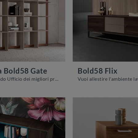
a Bold58 Gate
Bold58 Flix
Cerchi Arredo Ufficio dei migliori produttori? Scopri le differenti soluzioni di librerie per ufficio in melaminico, come il modello Libreria Bold58 ...