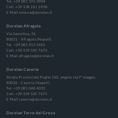
Tel.
+39 081 376 3904
Cell.
+39 338 261 2938
E-Mail
nola.na@dorelan.it
Dorelan Afragola
Via Sannitica, 56
80021 - Afragola (Napoli)
Tel.
+39 081 913 2481
Cell.
+39 339 505 7675
E-Mail
afragola@dorelan.it
Dorelan Casoria
Strada Provinciale Puglie 162, angolo via I° maggio
80026 - Casoria (Napoli)
Tel.
+39 081 048 4033
Cell.
+39 339 505 7675
E-Mail
casoria@dorelan.it
Dorelan Torre del Greco