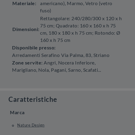
Materiale:
americano), Marmo, Vetro (vetro
fuso)
Rettangolare: 240/280/300 x 120 x h
75 cm; Quadrato: 160 x 160 x h 75
Dimensioni:
cm, 180 x 180 x h 75 cm; Rotondo: Ø
160 x h 75 cm
Disponibile presso:
Arredamenti Serafino
Via Palma, 83
,
Striano
Zone servite:
Angri, Nocera Inferiore,
Marigliano, Nola, Pagani, Sarno, Scafati...
Caratteristiche
Marca
Nature Design