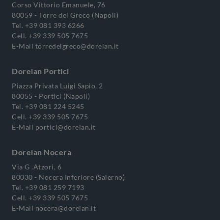
Corso Vittorio Emanuele, 76
80059 - Torre del Greco (Napoli)
Tel.
+39 081 393 6266
Cell.
+39 339 505 7675
E-Mail
torredelgreco@dorelan.it
Dorelan Portici
Piazza Privata Luigi Sapio, 2
80055 - Portici (Napoli)
Tel.
+39 081 224 5245
Cell.
+39 339 505 7675
E-Mail
portici@dorelan.it
Dorelan Nocera
Via G .Atzori, 6
80030 - Nocera Inferiore (Salerno)
Tel.
+39 081 259 7193
Cell.
+39 339 505 7675
E-Mail
nocera@dorelan.it