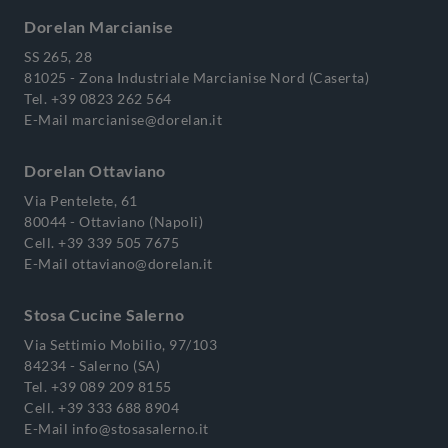
Dorelan Marcianise
SS 265, 28
81025 - Zona Industriale Marcianise Nord (Caserta)
Tel.
+39 0823 262 564
E-Mail
marcianise@dorelan.it
Dorelan Ottaviano
Via Pentelete, 61
80044 - Ottaviano (Napoli)
Cell.
+39 339 505 7675
E-Mail
ottaviano@dorelan.it
Stosa Cucine Salerno
Via Settimio Mobilio, 97/103
84234 - Salerno (SA)
Tel.
+39 089 209 8155
Cell.
+39 333 688 8904
E-Mail
info@stosasalerno.it