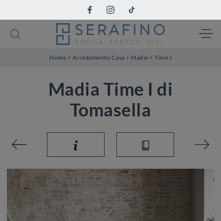
Home
>
Arredamento Casa
>
Madie
>
Time I
Madia Time I di
Tomasella