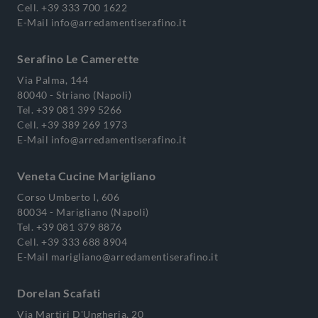
Cell.
+39 333 700 1622
E-Mail
info@arredamentiserafino.it
Serafino Le Camerette
Via Palma, 144
80040 - Striano (Napoli)
Tel.
+39 081 399 5266
Cell.
+39 389 269 1973
E-Mail
info@arredamentiserafino.it
Veneta Cucine Marigliano
Corso Umberto I, 606
80034 - Marigliano (Napoli)
Tel.
+39 081 379 8876
Cell.
+39 333 688 8904
E-Mail
marigliano@arredamentiserafino.it
Dorelan Scafati
Via Martiri D'Ungheria, 20