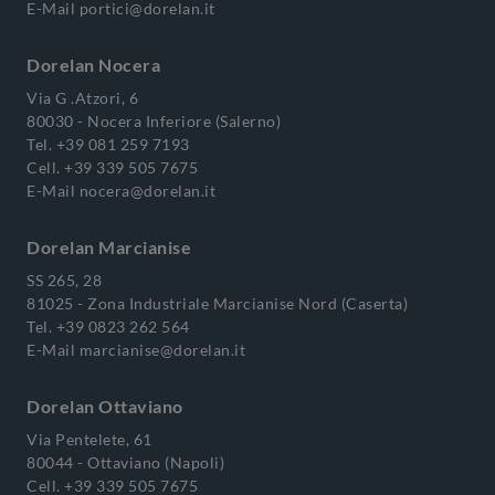
E-Mail
portici@dorelan.it
Dorelan Nocera
Via G .Atzori, 6
80030 - Nocera Inferiore (Salerno)
Tel.
+39 081 259 7193
Cell.
+39 339 505 7675
E-Mail
nocera@dorelan.it
Dorelan Marcianise
SS 265, 28
81025 - Zona Industriale Marcianise Nord (Caserta)
Tel.
+39 0823 262 564
E-Mail
marcianise@dorelan.it
Dorelan Ottaviano
Via Pentelete, 61
80044 - Ottaviano (Napoli)
Cell.
+39 339 505 7675