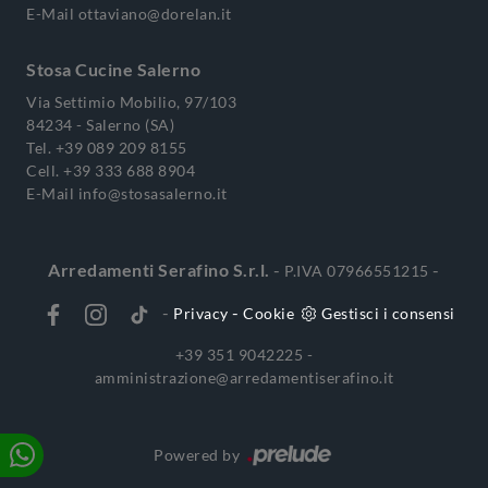
E-Mail
ottaviano@dorelan.it
Stosa Cucine Salerno
Via Settimio Mobilio, 97/103
84234 - Salerno (SA)
Tel.
+39 089 209 8155
Cell.
+39 333 688 8904
E-Mail
info@stosasalerno.it
Arredamenti Serafino S.r.l.
-
-
P.IVA 07966551215
-
-
Privacy
Cookie
Gestisci i consensi
+39 351 9042225 -
amministrazione@arredamentiserafino.it
Powered by