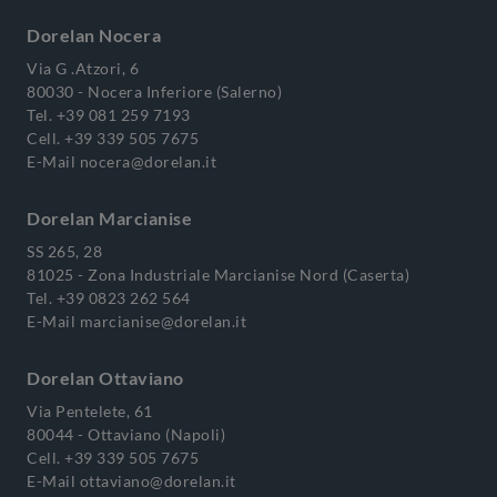
Dorelan Nocera
Via G .Atzori, 6
80030 - Nocera Inferiore (Salerno)
Tel.
+39 081 259 7193
Cell.
+39 339 505 7675
E-Mail
nocera@dorelan.it
Dorelan Marcianise
SS 265, 28
81025 - Zona Industriale Marcianise Nord (Caserta)
Tel.
+39 0823 262 564
E-Mail
marcianise@dorelan.it
Dorelan Ottaviano
Via Pentelete, 61
80044 - Ottaviano (Napoli)
Cell.
+39 339 505 7675
E-Mail
ottaviano@dorelan.it