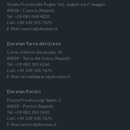
Strada Provinciale Puglie 162, angolo via I° maggio
80026 - Casoria (Napoli)
Tel.
+39 081 048 4033
Cell.
+39 339 505 7675
E-Mail
casoria@dorelan.it
Dorelan Torre del Greco
Corso Vittorio Emanuele, 76
80059 - Torre del Greco (Napoli)
Tel.
+39 081 393 6266
Cell.
+39 339 505 7675
E-Mail
torredelgreco@dorelan.it
Dorelan Portici
Piazza Privata Luigi Sapio, 2
80055 - Portici (Napoli)
Tel.
+39 081 224 5245
Cell.
+39 339 505 7675
E-Mail
portici@dorelan.it