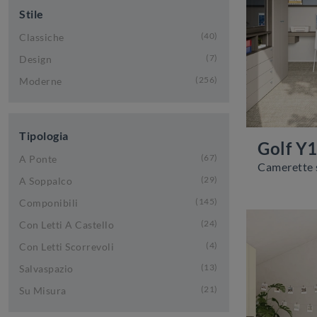
Stile
40
Classiche
7
Design
256
Moderne
Tipologia
Golf Y
67
A Ponte
29
A Soppalco
145
Componibili
24
Con Letti A Castello
4
Con Letti Scorrevoli
13
Salvaspazio
21
Su Misura