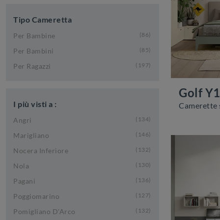
Tipo Cameretta
86
Per Bambine
85
Per Bambini
197
Per Ragazzi
Golf Y
I più visti a :
134
Angri
146
Marigliano
132
Nocera Inferiore
130
Nola
136
Pagani
127
Poggiomarino
132
Pomigliano D'Arco