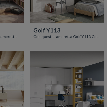
Golf Y113
Clicca e scopri di più sulla cameretta per ragazzi Golf Y114! Le Camerette su misura Colombini Casa ti aspettano.
Con questa cameretta Golf Y113 Colombini Casa, tra le soluzioni componibili, potrai ammobiliare stanze moderne per ragazzi.