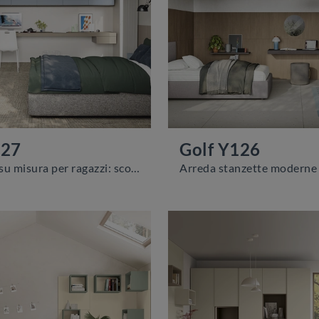
127
Golf Y126
Camerette su misura per ragazzi: scopri il modello in melaminico Golf Y127 di Colombini Casa per stanzette moderne.