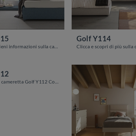
115
Golf Y114
Clicca e ottieni informazioni sulla cameretta per ragazzi Golf Y115! Le Camerette componibili Colombini Casa ti aspettano.
112
Con questa cameretta Golf Y112 Colombini Casa, tra le soluzioni su misura, potrai allestire stanze moderne per ragazzi.