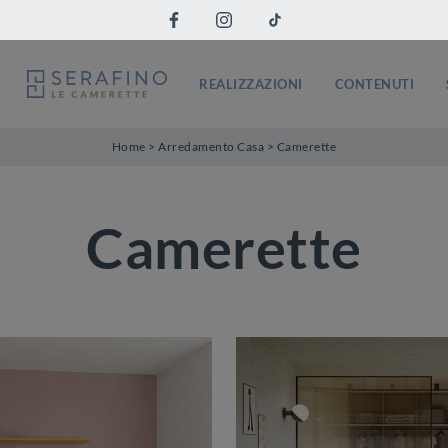
REALIZZAZIONI
CONTENUTI
Home
>
Arredamento Casa
>
Camerette
Camerette