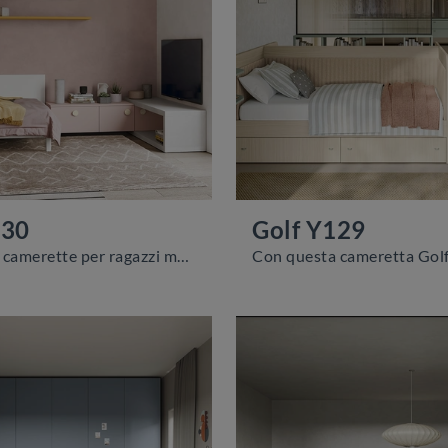
130
Golf Y129
Le più belle camerette per ragazzi moderne ti attendono! Scopri il modello Golf Y130 di Colombini Casa.