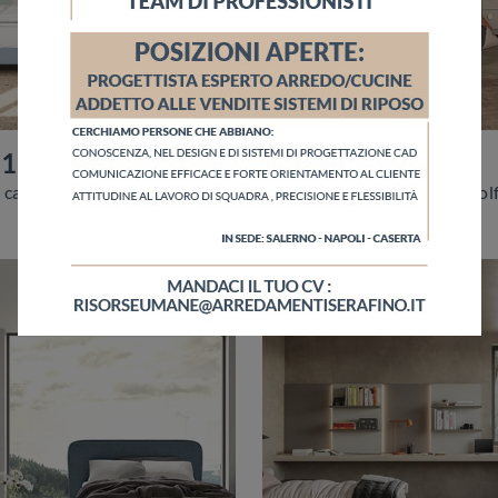
118
Golf Y117
Con questa cameretta Golf Y118 Colombini Casa, tra le soluzioni componibili, potrai arredare stanze moderne per ragazzi.