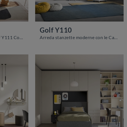
Golf Y110
Con questa cameretta Golf Y111 Colombini Casa, tra le soluzioni componibili, potrai arredare stanze moderne per ragazzi.
Arreda stanzette moderne con le Camerette a ponte Colombini Casa! Il modello Golf Y110 in melaminico è per ragazzi.