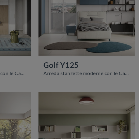
Golf Y125
Arreda stanzette moderne con le Camerette componibili Colombini Casa! Il modello Golf Y126 in melaminico è per ragazzi.
Arreda stanzette moderne con le Camerette componibili Colombini Casa! Il modello Golf Y125 in melaminico è per ragazzi.