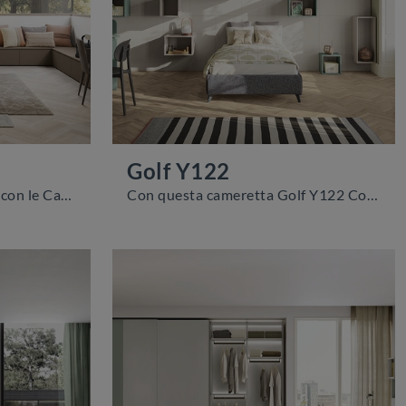
Golf Y122
Arreda stanzette moderne con le Camerette componibili Colombini Casa! Il modello Golf Y123 in melaminico è per ragazzi.
Con questa cameretta Golf Y122 Colombini Casa, tra le soluzioni componibili, potrai arredare stanze moderne per ragazzi.