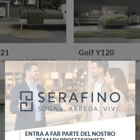
121
Golf Y120
Con questa cameretta Golf Y121 Colombini Casa, tra le soluzioni componibili, potrai arredare stanze moderne per ragazzi.