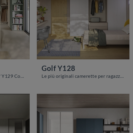
Golf Y128
Con questa cameretta Golf Y129 Colombini Casa, tra le soluzioni componibili, potrai progettare stanze moderne per ragazzi.
Le più originali camerette per ragazzi moderne ti aspettano! Scopri il modello Golf Y128 di Colombini Casa.