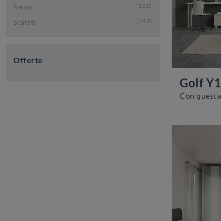
132
Sarno
143
Scafati
Offerte
Golf Y