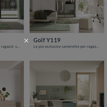
Golf Y119
Camerette componibili per ragazzi: scopri il modello in melaminico Golf Y120 di Colombini Casa per stanzette moderne.
Le più esclusive camerette per ragazzi moderne ti aspettano! Scopri il modello Golf Y119 di Colombini Casa.