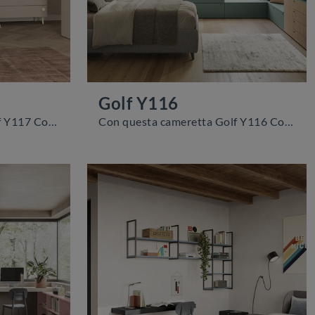
Golf Y116
Con questa cameretta Golf Y117 Colombini Casa, tra le soluzioni componibili, potrai progettare stanze moderne per ragazzi.
Con questa cameretta Golf Y116 Colombini Casa, tra le soluzioni su misura, potrai allestire stanze moderne per ragazzi.