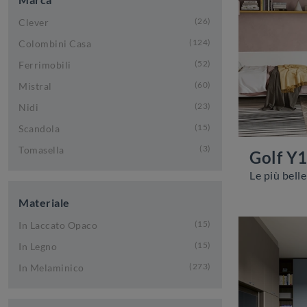
26
Clever
124
Colombini Casa
52
Ferrimobili
60
Mistral
23
Nidi
15
Scandola
3
Tomasella
Golf Y
Materiale
15
In Laccato Opaco
15
In Legno
273
In Melaminico