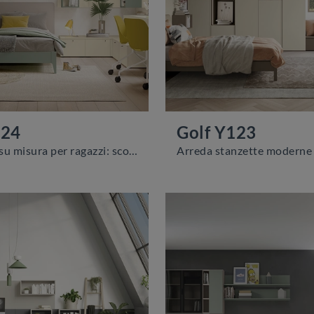
124
Golf Y123
Camerette su misura per ragazzi: scopri il modello in melaminico Golf Y124 di Colombini Casa per stanzette moderne.