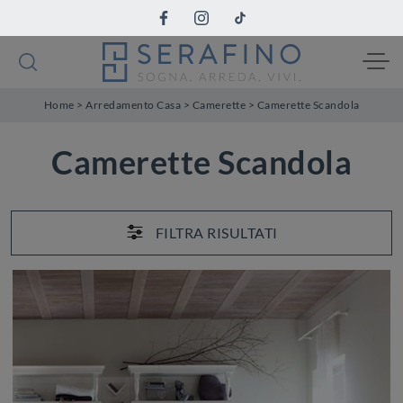
Home
>
Arredamento Casa
>
Camerette
>
Camerette Scandola
Camerette Scandola
FILTRA RISULTATI