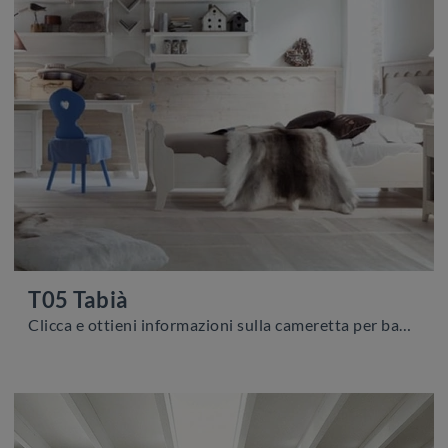
T05 Tabià
Clicca e ottieni informazioni sulla cameretta per bambine T05 Tabià! Le Camerette componibili Scandola ti attendono.