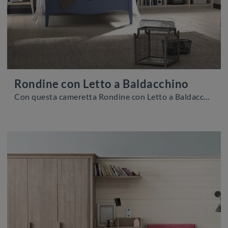
Rondine con Letto a Baldacchino
Con questa cameretta Rondine con Letto a Baldacchino Scandola, tra le soluzioni componibili, potrai arredare stanze classiche per ragazzi.