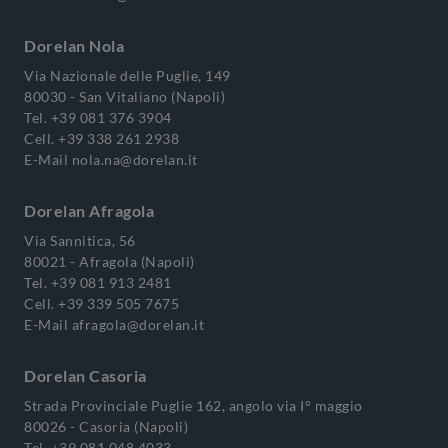
Dorelan Nola
Via Nazionale delle Puglie, 149
80030 - San Vitaliano (Napoli)
Tel.
+39 081 376 3904
Cell.
+39 338 261 2938
E-Mail
nola.na@dorelan.it
Dorelan Afragola
Via Sannitica, 56
80021 - Afragola (Napoli)
Tel.
+39 081 913 2481
Cell.
+39 339 505 7675
E-Mail
afragola@dorelan.it
Dorelan Casoria
Strada Provinciale Puglie 162, angolo via I° maggio
80026 - Casoria (Napoli)
Tel.
+39 081 048 4033