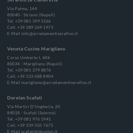
Via Palma, 144
80040 - Striano (Napoli)
Tel.
+39 081 399 5266
Cell.
+39 389 269 1973
E-Mail
info@arredamentiserafino.it
Veneta Cucine Marigliano
Corso Umberto I, 606
80034 - Marigliano (Napoli)
Tel.
+39 081 379 8876
Cell.
+39 333 688 8904
E-Mail
marigliano@arredamentiserafino.it
Dorelan Scafati
Via Martiri D'Ungheria, 20
84018 - Scafati (Salerno)
Tel.
+39 081 976 5941
Cell.
+39 339 505 7675
E-Mail
scafati@dorelan.it