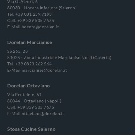
Via G .Atzori, 6
80030 - Nocera Inferiore (Salerno)
Tel.
+39 081 259 7193
Cell.
+39 339 505 7675
E-Mail
nocera@dorelan.it
Dorelan Marcianise
SS 265, 28
81025 - Zona Industriale Marcianise Nord (Caserta)
Tel.
+39 0823 262 564
E-Mail
marcianise@dorelan.it
Dorelan Ottaviano
Via Pentelete, 61
80044 - Ottaviano (Napoli)
Cell.
+39 339 505 7675
E-Mail
ottaviano@dorelan.it
Stosa Cucine Salerno