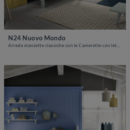
N24 Nuovo Mondo
Arreda stanzette classiche con le Camerette con letti a castello Scandola! Il modello N24 Nuovo Mondo in legno è per bambine.