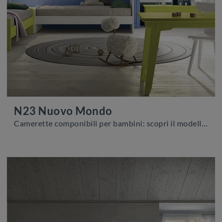
N23 Nuovo Mondo
Camerette componibili per bambini: scopri il modello in legno N23 Nuovo Mondo di Scandola per stanzette classiche.