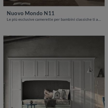
Nuovo Mondo N11
Le più esclusive camerette per bambini classiche ti aspettano! Scopri il modello Nuovo Mondo N11 di Scandola.