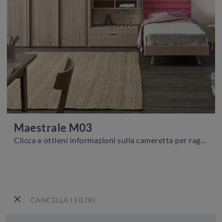
Maestrale M03
Clicca e ottieni informazioni sulla cameretta per ragazzi Maestrale M03! Le Camerette componibili Scandola ti aspettano.
CANCELLA I FILTRI