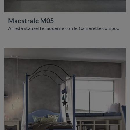
Maestrale M05
Arreda stanzette moderne con le Camerette componibili Scandola! Il modello Maestrale M05 in legno è per ragazzi.