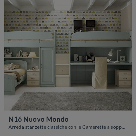
N16 Nuovo Mondo
Arreda stanzette classiche con le Camerette a soppalco Scandola! Il modello N16 Nuovo Mondo in legno è per bambini.