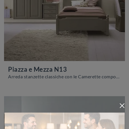
Piazza e Mezza N13
Arreda stanzette classiche con le Camerette componibili Scandola! Il modello Piazza e Mezza N13 in legno è per ragazzi.