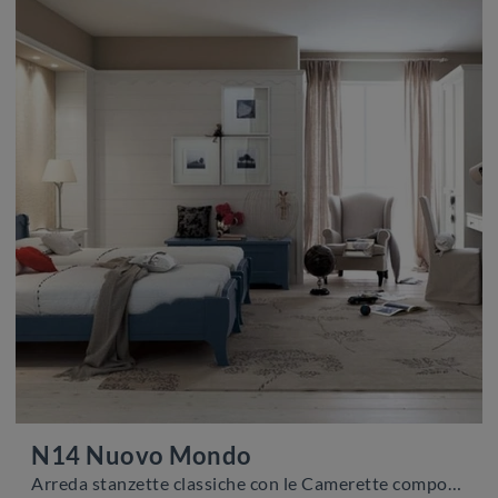
N14 Nuovo Mondo
Arreda stanzette classiche con le Camerette componibili Scandola! Il modello N14 Nuovo Mondo in legno è per bambini.