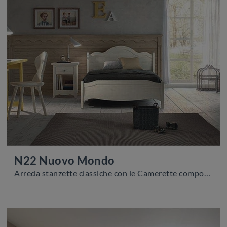
N22 Nuovo Mondo
Arreda stanzette classiche con le Camerette componibili Scandola! Il modello N22 Nuovo Mondo in legno è per ragazzi.