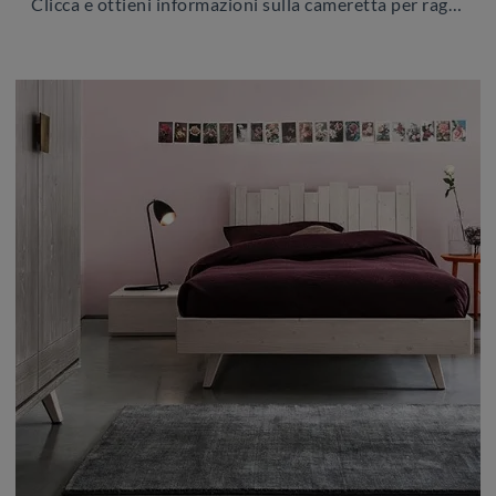
Clicca e ottieni informazioni sulla cameretta per ragazzi Maestrale M10! Le Camerette componibili Scandola ti aspettano.