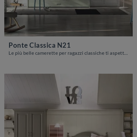
Ponte Classica N21
Le più belle camerette per ragazzi classiche ti aspettano! Scopri il modello Ponte Classica N21 di Scandola.