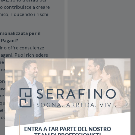
to contribuisce a creare
ico, riducendo i rischi
sonalizzata per il
 Pagani?
ino offre consulenze
Pagani. Puoi richiedere
 e per scegliere il
necessità.
ni di garanzia o
assi?
e di garanzia oltre il
illità. Inoltre,
e, su richiesta,
riodica a pagamento.