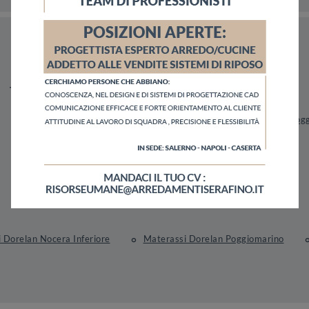
Tipologia
I più visti a :
Myform
Angri
Nocera Inferiore
Pogg
Pomigliano D'Arco
 Dorelan Nocera Inferiore
Materassi Dorelan Poggiomarino