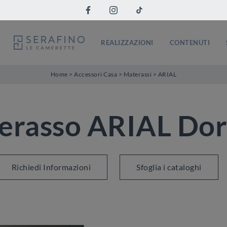
REALIZZAZIONI
CONTENUTI
Home
>
Accessori Casa
>
Materassi
>
ARIAL
erasso ARIAL Dor
Richiedi Informazioni
Sfoglia i cataloghi