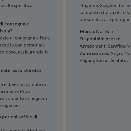
se alla specifica
stagione. Scegliendo i no
completo che va oltre la
personalizzate per ogni
di consegna e
 Nola?
Marca:
Dorelan
vizio di consegna a Nola
Disponibile presso:
 gestita con personale
Arredamenti Serafino
V
terasso, assicurando la
Zone servite:
Angri, Noc
Pagani, Sarno, Scafati...
l materasso Dorelan
re diverse formule di
'acquisto. Puoi
direttamente in negozio
 esigenze.
per chi soffre di
IAL, sono trattati per