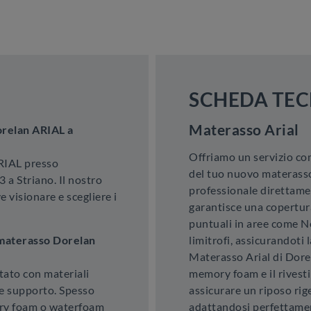
SCHEDA TEC
Materasso Arial
orelan ARIAL a
Offriamo un servizio co
RIAL presso
del tuo nuovo materasso,
 a Striano. Il nostro
professionale direttamen
visionare e scegliere i
garantisce una copertura
puntuali in aree come No
l materasso Dorelan
limitrofi, assicurandoti
Materasso Arial di Dorel
tato con materiali
memory foam e il rivest
 e supporto. Spesso
assicurare un riposo rig
ory foam o waterfoam
adattandosi perfettamen