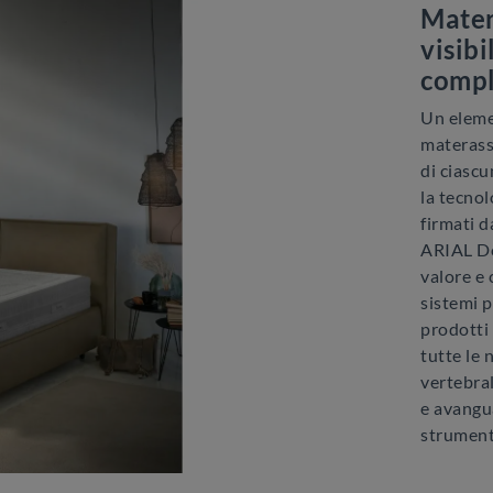
Mater
visibi
compl
Un eleme
materass
di ciasc
la tecnol
firmati d
ARIAL Do
valore e 
sistemi 
prodotti
tutte le 
vertebral
e avangu
strument