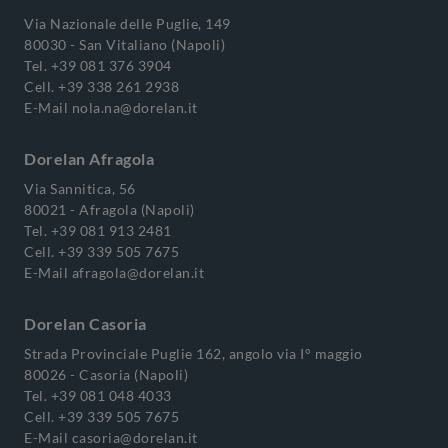
Via Nazionale delle Puglie, 149
80030 - San Vitaliano (Napoli)
Tel.
+39 081 376 3904
Cell.
+39 338 261 2938
E-Mail
nola.na@dorelan.it
Dorelan Afragola
Via Sannitica, 56
80021 - Afragola (Napoli)
Tel.
+39 081 913 2481
Cell.
+39 339 505 7675
E-Mail
afragola@dorelan.it
Dorelan Casoria
Strada Provinciale Puglie 162, angolo via I° maggio
80026 - Casoria (Napoli)
Tel.
+39 081 048 4033
Cell.
+39 339 505 7675
E-Mail
casoria@dorelan.it