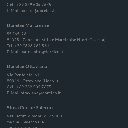
Cell.
+39 339 505 7675
E-Mail
nocera@dorelan.it
Dorelan Marcianise
SS 265, 28
81025 - Zona Industriale Marcianise Nord (Caserta)
Tel.
+39 0823 262 564
E-Mail
marcianise@dorelan.it
Dorelan Ottaviano
Via Pentelete, 61
80044 - Ottaviano (Napoli)
Cell.
+39 339 505 7675
E-Mail
ottaviano@dorelan.it
Stosa Cucine Salerno
Via Settimio Mobilio, 97/103
84234 - Salerno (SA)
Tel.
+39 089 209 8155