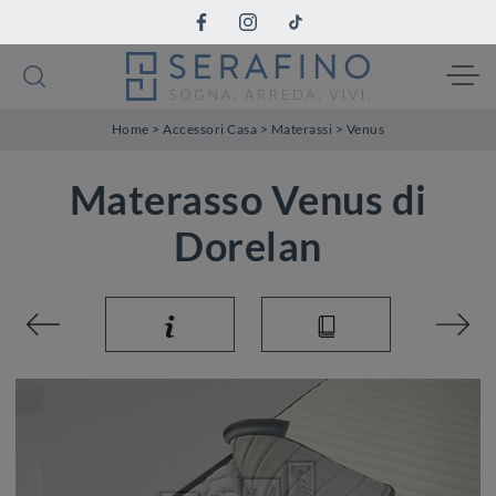
Home
>
Accessori Casa
>
Materassi
>
Venus
Materasso Venus di
Dorelan