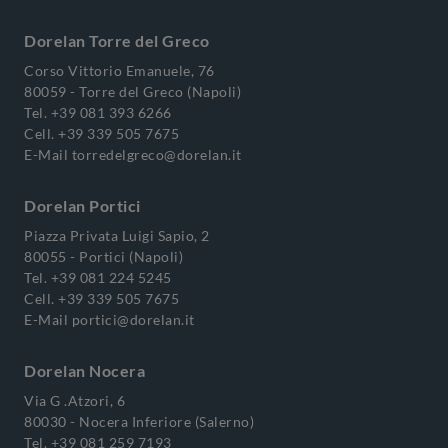
Dorelan Torre del Greco
Corso Vittorio Emanuele, 76
80059 - Torre del Greco (Napoli)
Tel.
+39 081 393 6266
Cell.
+39 339 505 7675
E-Mail
torredelgreco@dorelan.it
Dorelan Portici
Piazza Privata Luigi Sapio, 2
80055 - Portici (Napoli)
Tel.
+39 081 224 5245
Cell.
+39 339 505 7675
E-Mail
portici@dorelan.it
Dorelan Nocera
Via G .Atzori, 6
80030 - Nocera Inferiore (Salerno)
Tel.
+39 081 259 7193