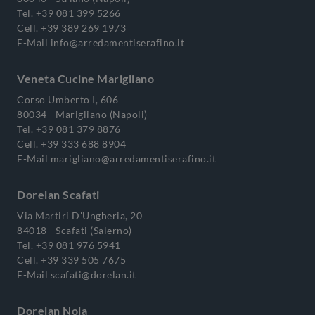
Tel.
+39 081 399 5266
Cell.
+39 389 269 1973
E-Mail
info@arredamentiserafino.it
Veneta Cucine Marigliano
Corso Umberto I, 606
80034 - Marigliano (Napoli)
Tel.
+39 081 379 8876
Cell.
+39 333 688 8904
E-Mail
marigliano@arredamentiserafino.it
Dorelan Scafati
Via Martiri D'Ungheria, 20
84018 - Scafati (Salerno)
Tel.
+39 081 976 5941
Cell.
+39 339 505 7675
E-Mail
scafati@dorelan.it
Dorelan Nola