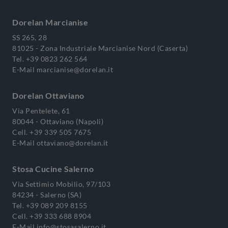
Dorelan Marcianise
SS 265, 28
81025 - Zona Industriale Marcianise Nord (Caserta)
Tel.
+39 0823 262 564
E-Mail
marcianise@dorelan.it
Dorelan Ottaviano
Via Pentelete, 61
80044 - Ottaviano (Napoli)
Cell.
+39 339 505 7675
E-Mail
ottaviano@dorelan.it
Stosa Cucine Salerno
Via Settimio Mobilio, 97/103
84234 - Salerno (SA)
Tel.
+39 089 209 8155
Cell.
+39 333 688 8904
E-Mail
info@stosasalerno.it