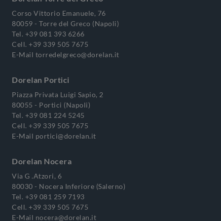
Corso Vittorio Emanuele, 76
80059 - Torre del Greco (Napoli)
Tel.
+39 081 393 6266
Cell.
+39 339 505 7675
E-Mail
torredelgreco@dorelan.it
Dorelan Portici
Piazza Privata Luigi Sapio, 2
80055 - Portici (Napoli)
Tel.
+39 081 224 5245
Cell.
+39 339 505 7675
E-Mail
portici@dorelan.it
Dorelan Nocera
Via G .Atzori, 6
80030 - Nocera Inferiore (Salerno)
Tel.
+39 081 259 7193
Cell.
+39 339 505 7675
E-Mail
nocera@dorelan.it