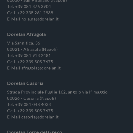
80030 - San Vitaliano (Napoli)
Tel.
+39 081 376 3904
Cell.
+39 338 261 2938
E-Mail
nola.na@dorelan.it
Dorelan Afragola
Via Sannitica, 56
80021 - Afragola (Napoli)
Tel.
+39 081 913 2481
Cell.
+39 339 505 7675
E-Mail
afragola@dorelan.it
Dorelan Casoria
Strada Provinciale Puglie 162, angolo via I° maggio
80026 - Casoria (Napoli)
Tel.
+39 081 048 4033
Cell.
+39 339 505 7675
E-Mail
casoria@dorelan.it
Dorelan Torre del Greco