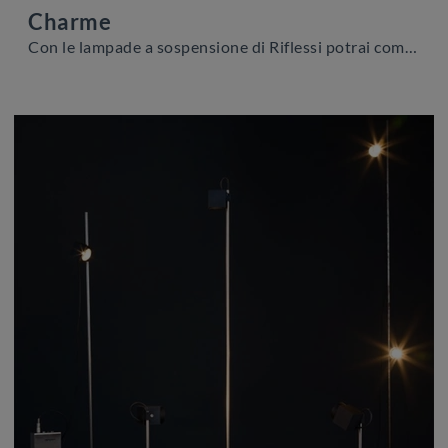
Charme
Con le lampade a sospensione di Riflessi potrai completare i tuoi spazi: clicca e scopri Charme!