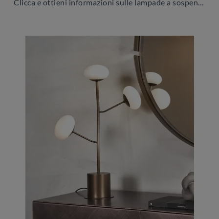
Clicca e ottieni informazioni sulle lampade a sospensione di Riflessi: il modello Stilo S in metallo ti aspetta!