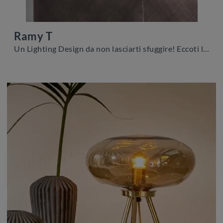
Ramy T
Un Lighting Design da non lasciarti sfuggire! Eccoti la lampada da tavolo Ramy T di Riflessi.