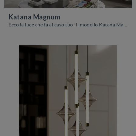
Katana Magnum
Ecco la luce che fa al caso tuo! Il modello Katana Magnum è una tra le nostre lampade a sospensione di Cattelan Italia.