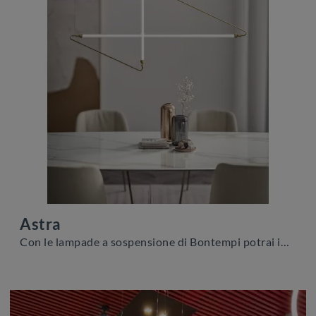
Astra
Con le lampade a sospensione di Bontempi potrai impreziosire i tuoi interni: clicca e scopri Astra!