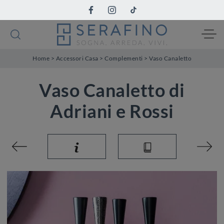
Home
>
Accessori Casa
>
Complementi
>
Vaso Canaletto
Vaso Canaletto di
Adriani e Rossi