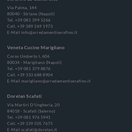
Via Palma, 144
80040 - Striano (Napoli)
Tel.
+39 081 399 5266
Cell.
+39 389 269 1973
E-Mail
info@arredamentiserafino.it
Veneta Cucine Marigliano
Corso Umberto I, 606
80034 - Marigliano (Napoli)
Tel.
+39 081 379 8876
Cell.
+39 333 688 8904
E-Mail
marigliano@arredamentiserafino.it
Dorelan Scafati
Via Martiri D'Ungheria, 20
84018 - Scafati (Salerno)
Tel.
+39 081 976 5941
Cell.
+39 339 505 7675
E-Mail
scafati@dorelan.it