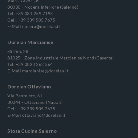
Via G .Atzori, 6
80030 - Nocera Inferiore (Salerno)
Tel.
+39 081 259 7193
Cell.
+39 339 505 7675
E-Mail
nocera@dorelan.it
Dorelan Marcianise
SS 265, 28
81025 - Zona Industriale Marcianise Nord (Caserta)
Tel.
+39 0823 262 564
E-Mail
marcianise@dorelan.it
Dorelan Ottaviano
Via Pentelete, 61
80044 - Ottaviano (Napoli)
Cell.
+39 339 505 7675
E-Mail
ottaviano@dorelan.it
Stosa Cucine Salerno