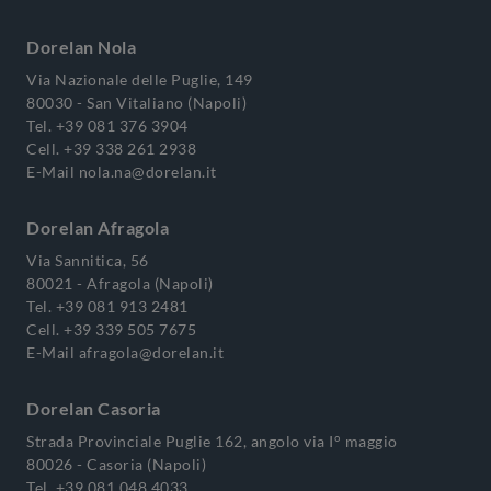
Dorelan Nola
Via Nazionale delle Puglie, 149
80030 - San Vitaliano (Napoli)
Tel.
+39 081 376 3904
Cell.
+39 338 261 2938
E-Mail
nola.na@dorelan.it
Dorelan Afragola
Via Sannitica, 56
80021 - Afragola (Napoli)
Tel.
+39 081 913 2481
Cell.
+39 339 505 7675
E-Mail
afragola@dorelan.it
Dorelan Casoria
Strada Provinciale Puglie 162, angolo via I° maggio
80026 - Casoria (Napoli)
Tel.
+39 081 048 4033