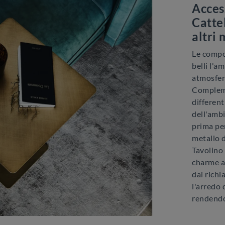
Acces
Cattel
altri 
Le compo
belli l'a
atmosfere
Compleme
different
dell'ambi
prima per
metallo d
Tavolino 
charme a
dai rich
l'arredo 
rendendol