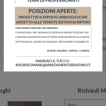
Pagani
Po
Complementi Cattelan Italia Nola
Complementi Cattelan Ita
o
Negozio Di Tavolini A Marigliano
Negozio Di Tavolini A N
loghi
Richiedi M