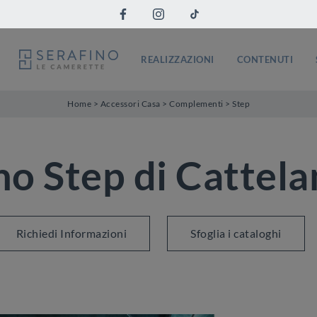
REALIZZAZIONI
CONTENUTI
Home
>
Accessori Casa
>
Complementi
>
Step
no Step di Cattelan
Richiedi Informazioni
Sfoglia i cataloghi