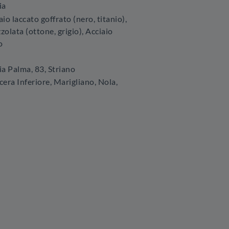
ia
aio laccato goffrato (nero, titanio),
zolata (ottone, grigio), Acciaio
o
ia Palma, 83
,
Striano
era Inferiore, Marigliano, Nola,