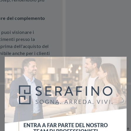
iture del complemento
 puoi visionare i
stimenti presso la
prima dell'acquisto del
bile anche per i clienti
Materiale
Stile
I più visti a :
In Metallo
Moderni
Marigliano