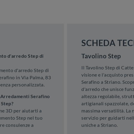
SCHEDA TEC
Tavolino Step
to d'arredo Step di
Il Tavolino Step di Catte
emento d'arredo Step di
visione e l'acquisto pr
erafino in Via Palma, 83
Serafino a Striano. Scop
lenza personalizzata.
d'arredo che unisce funz
e Arredamenti Serafino
altezza regolabile, strut
 Step?
artigianali spazzolate, d
one 3D per aiutarti a
massima versatilità. La 
lemento Step nel tuo
servizio per guidarti nell
ere consulenze a
uniche a Striano.