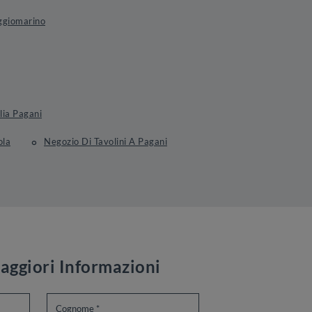
ggiomarino
lia Pagani
ola
Negozio Di Tavolini A Pagani
aggiori Informazioni