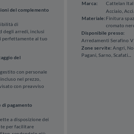
Marca:
Cattelan Ital
nsioni del complemento
Acciaio, Acci
Materiale:
Finitura spaz
bilità di
cromato ner
degli arredi, inclusi
Disponibile presso:
i perfettamente al tuo
Arredamenti Serafino
V
Zone servite:
Angri, Noc
Pagani, Sarno, Scafati...
aggio del
 gestito con personale
incluso nel prezzo,
visato con preavviso
e di pagamento
tte a disposizione dei
e per facilitare
 Step, rendendolo più