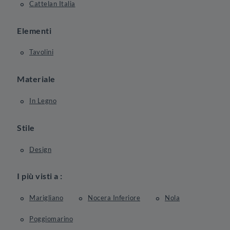
Cattelan Italia
Elementi
Tavolini
Materiale
In Legno
Stile
Design
I più visti a :
Marigliano
Nocera Inferiore
Nola
Poggiomarino