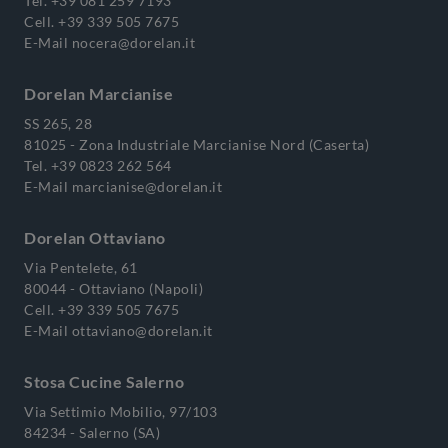
Tel.
+39 081 259 7193
Cell.
+39 339 505 7675
E-Mail
nocera@dorelan.it
Dorelan Marcianise
SS 265, 28
81025 - Zona Industriale Marcianise Nord (Caserta)
Tel.
+39 0823 262 564
E-Mail
marcianise@dorelan.it
Dorelan Ottaviano
Via Pentelete, 61
80044 - Ottaviano (Napoli)
Cell.
+39 339 505 7675
E-Mail
ottaviano@dorelan.it
Stosa Cucine Salerno
Via Settimio Mobilio, 97/103
84234 - Salerno (SA)