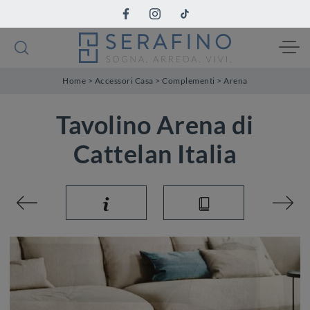
Home
>
Accessori Casa
>
Complementi
>
Arena
Tavolino Arena di
Cattelan Italia