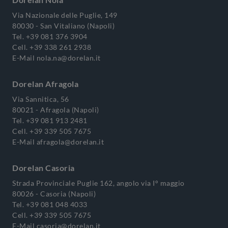
Via Nazionale delle Puglie, 149
80030 - San Vitaliano (Napoli)
Tel.
+39 081 376 3904
Cell.
+39 338 261 2938
E-Mail
nola.na@dorelan.it
Dorelan Afragola
Via Sannitica, 56
80021 - Afragola (Napoli)
Tel.
+39 081 913 2481
Cell.
+39 339 505 7675
E-Mail
afragola@dorelan.it
Dorelan Casoria
Strada Provinciale Puglie 162, angolo via I° maggio
80026 - Casoria (Napoli)
Tel.
+39 081 048 4033
Cell.
+39 339 505 7675
E-Mail
casoria@dorelan.it