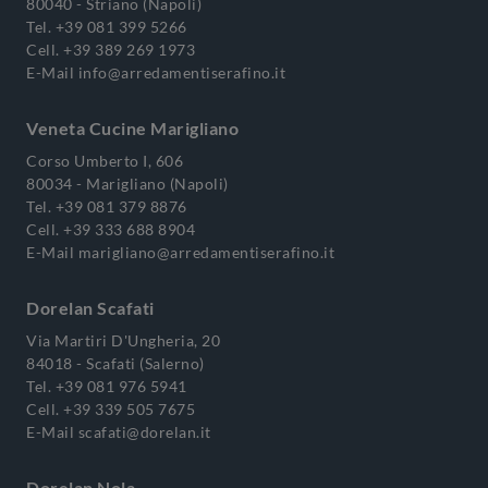
80040 - Striano (Napoli)
Tel.
+39 081 399 5266
Cell.
+39 389 269 1973
E-Mail
info@arredamentiserafino.it
Veneta Cucine Marigliano
Corso Umberto I, 606
80034 - Marigliano (Napoli)
Tel.
+39 081 379 8876
Cell.
+39 333 688 8904
E-Mail
marigliano@arredamentiserafino.it
Dorelan Scafati
Via Martiri D'Ungheria, 20
84018 - Scafati (Salerno)
Tel.
+39 081 976 5941
Cell.
+39 339 505 7675
E-Mail
scafati@dorelan.it
Dorelan Nola