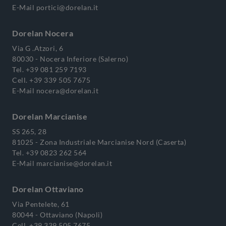
E-Mail
portici@dorelan.it
Dorelan Nocera
Via G .Atzori, 6
80030 - Nocera Inferiore (Salerno)
Tel.
+39 081 259 7193
Cell.
+39 339 505 7675
E-Mail
nocera@dorelan.it
Dorelan Marcianise
SS 265, 28
81025 - Zona Industriale Marcianise Nord (Caserta)
Tel.
+39 0823 262 564
E-Mail
marcianise@dorelan.it
Dorelan Ottaviano
Via Pentelete, 61
80044 - Ottaviano (Napoli)
Cell.
+39 339 505 7675