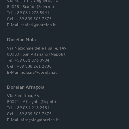
Via Martiri D'Ungheria, 20
84018 - Scafati (Salerno)
Tel.
+39 081 976 5941
Cell.
+39 339 505 7675
E-Mail
scafati@dorelan.it
Dorelan Nola
Via Nazionale delle Puglie, 149
80030 - San Vitaliano (Napoli)
Tel.
+39 081 376 3904
Cell.
+39 338 261 2938
E-Mail
nola.na@dorelan.it
Dorelan Afragola
Via Sannitica, 56
80021 - Afragola (Napoli)
Tel.
+39 081 913 2481
Cell.
+39 339 505 7675
E-Mail
afragola@dorelan.it