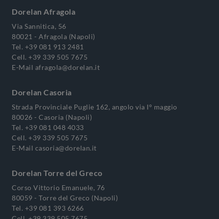
Dorelan Afragola
Via Sannitica, 56
80021 - Afragola (Napoli)
Tel.
+39 081 913 2481
Cell.
+39 339 505 7675
E-Mail
afragola@dorelan.it
Dorelan Casoria
Strada Provinciale Puglie 162, angolo via I° maggio
80026 - Casoria (Napoli)
Tel.
+39 081 048 4033
Cell.
+39 339 505 7675
E-Mail
casoria@dorelan.it
Dorelan Torre del Greco
Corso Vittorio Emanuele, 76
80059 - Torre del Greco (Napoli)
Tel.
+39 081 393 6266
Cell.
+39 339 505 7675