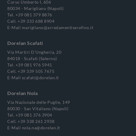
Corso Umberto I, 606
80034 - Marigliano (Napoli)
Tel.
+39 081 379 8876
Cell.
+39 333 688 8904
E-Mail
marigliano@arredamentiserafino.it
Dorelan Scafati
Via Martiri D'Ungheria, 20
84018 - Scafati (Salerno)
Tel.
+39 081 976 5941
Cell.
+39 339 505 7675
E-Mail
scafati@dorelan.it
Dorelan Nola
Via Nazionale delle Puglie, 149
80030 - San Vitaliano (Napoli)
Tel.
+39 081 376 3904
Cell.
+39 338 261 2938
E-Mail
nola.na@dorelan.it