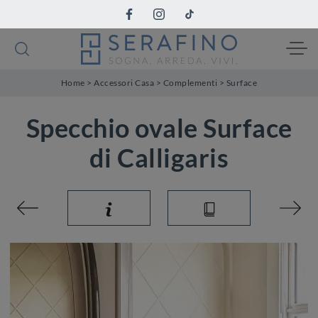
Home
>
Accessori Casa
>
Complementi
>
Surface
Specchio ovale Surface
di Calligaris