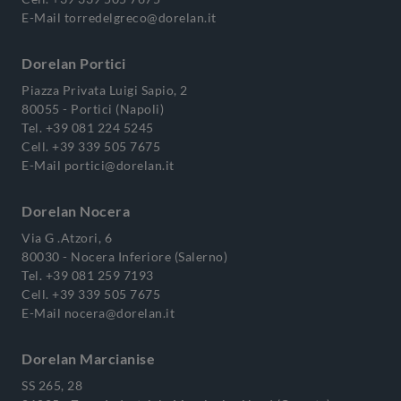
E-Mail
torredelgreco@dorelan.it
Dorelan Portici
Piazza Privata Luigi Sapio, 2
80055 - Portici (Napoli)
Tel.
+39 081 224 5245
Cell.
+39 339 505 7675
E-Mail
portici@dorelan.it
Dorelan Nocera
Via G .Atzori, 6
80030 - Nocera Inferiore (Salerno)
Tel.
+39 081 259 7193
Cell.
+39 339 505 7675
E-Mail
nocera@dorelan.it
Dorelan Marcianise
SS 265, 28