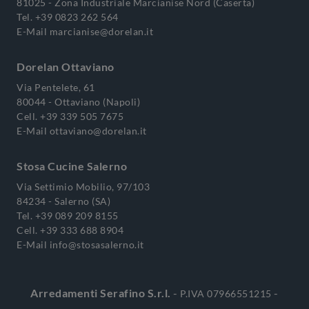
81025 - Zona Industriale Marcianise Nord (Caserta)
Tel.
+39 0823 262 564
E-Mail
marcianise@dorelan.it
Dorelan Ottaviano
Via Pentelete, 61
80044 - Ottaviano (Napoli)
Cell.
+39 339 505 7675
E-Mail
ottaviano@dorelan.it
Stosa Cucine Salerno
Via Settimio Mobilio, 97/103
84234 - Salerno (SA)
Tel.
+39 089 209 8155
Cell.
+39 333 688 8904
E-Mail
info@stosasalerno.it
Arredamenti Serafino S.r.l.
-
-
P.IVA 07966551215