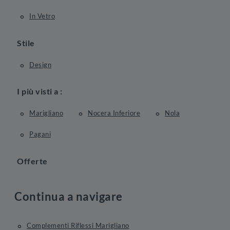
In Vetro
Stile
Design
I più visti a :
Marigliano
Nocera Inferiore
Nola
Pagani
Offerte
Continua a navigare
Complementi Riflessi Marigliano