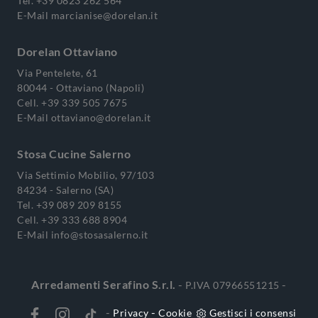
Tel.
+39 0823 262 564
E-Mail
marcianise@dorelan.it
Dorelan Ottaviano
Via Pentelete, 61
80044 - Ottaviano (Napoli)
Cell.
+39 339 505 7675
E-Mail
ottaviano@dorelan.it
Stosa Cucine Salerno
Via Settimio Mobilio, 97/103
84234 - Salerno (SA)
Tel.
+39 089 209 8155
Cell.
+39 333 688 8904
E-Mail
info@stosasalerno.it
Arredamenti Serafino S.r.l.
-
-
P.IVA 07966551215
-
-
Privacy
Cookie
Gestisci i consensi