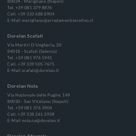
80034 - Marigliano (Napoli)
Tel.
+39 081 379 8876
Cell.
+39 333 688 8904
E-Mail
marigliano@arredamentiserafino.it
Dorelan Scafati
Via Martiri D'Ungheria, 20
84018 - Scafati (Salerno)
Tel.
+39 081 976 5941
Cell.
+39 339 505 7675
E-Mail
scafati@dorelan.it
Dorelan Nola
Via Nazionale delle Puglie, 149
80030 - San Vitaliano (Napoli)
Tel.
+39 081 376 3904
Cell.
+39 338 261 2938
E-Mail
nola.na@dorelan.it
Dorelan Afragola