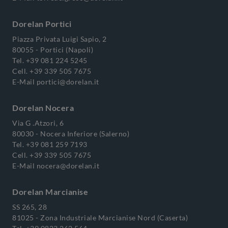
Dorelan Portici
Piazza Privata Luigi Sapio, 2
80055 - Portici (Napoli)
Tel.
+39 081 224 5245
Cell.
+39 339 505 7675
E-Mail
portici@dorelan.it
Dorelan Nocera
Via G .Atzori, 6
80030 - Nocera Inferiore (Salerno)
Tel.
+39 081 259 7193
Cell.
+39 339 505 7675
E-Mail
nocera@dorelan.it
Dorelan Marcianise
SS 265, 28
81025 - Zona Industriale Marcianise Nord (Caserta)