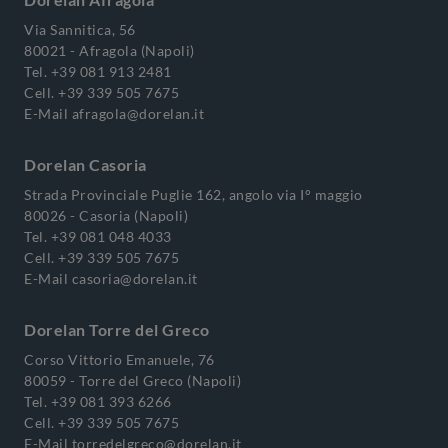
Via Sannitica, 56
80021 - Afragola (Napoli)
Tel.
+39 081 913 2481
Cell.
+39 339 505 7675
E-Mail
afragola@dorelan.it
Dorelan Casoria
Strada Provinciale Puglie 162, angolo via I° maggio
80026 - Casoria (Napoli)
Tel.
+39 081 048 4033
Cell.
+39 339 505 7675
E-Mail
casoria@dorelan.it
Dorelan Torre del Greco
Corso Vittorio Emanuele, 76
80059 - Torre del Greco (Napoli)
Tel.
+39 081 393 6266
Cell.
+39 339 505 7675
E-Mail
torredelgreco@dorelan.it